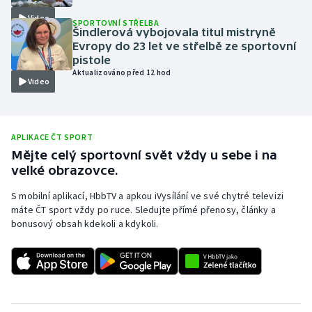
Video
Olympijské hry
SPORTOVNÍ STŘELBA
Šindlerová vybojovala titul mistryně
Evropy do 23 let ve střelbě ze sportovní
Parasport
pistole
Aktualizováno před 12 hod
Video
Plavání
Plážový volejbal
APLIKACE ČT SPORT
Ragby
Mějte celý sportovní svět vždy u sebe i na
velké obrazovce.
Rychlobruslení
S mobilní aplikací, HbbTV a apkou iVysílání ve své chytré televizi
máte ČT sport vždy po ruce. Sledujte přímé přenosy, články a
Rychlostní kanoistika
bonusový obsah kdekoli a kdykoli.
Short track
Sportovní střelba