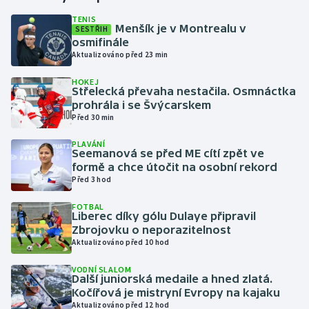
TENIS
Menšík je v Montrealu v
SESTŘIH
Gymnastika
osmifinále
Aktualizováno před 23 min
Házená
HOKEJ
Střelecká převaha nestačila. Osmnáctka
Jezdectví
prohrála i se Švýcarskem
Před 30 min
Judo
PLAVÁNÍ
Seemanová se před ME cítí zpět ve
Krasobruslení
formě a chce útočit na osobní rekord
Před 3 hod
Lezení
FOTBAL
Liberec díky gólu Dulaye připravil
Lyže a snowboard
Zbrojovku o neporazitelnost
Aktualizováno před 10 hod
Moderní pětiboj
VODNÍ SLALOM
Další juniorská medaile a hned zlatá.
Kočířová je mistryní Evropy na kajaku
Motorsport
Aktualizováno před 12 hod