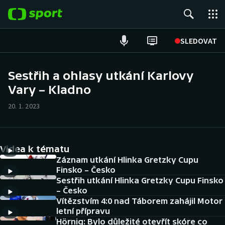
POPULÁRNÍ
SLEDOVAT
Fotbal
Sestřih a ohlasy utkání Karlovy
Vary – Kladno
Hokej
20. 1. 2023
Tenis
Atletika
Videa k tématu
Cyklistika
Záznam utkání Hlinka Gretzky Cupu
Finsko – Česko
Sestřih utkání Hlinka Gretzky Cupu Finsko
DALŠÍ SPORTY
– Česko
Vítězstvím 4:0 nad Táborem zahájil Motor
Americký fotbal
NEPŘEHLÉDNĚTE
letní přípravu
Hörnig: Bylo důležité otevřít skóre co