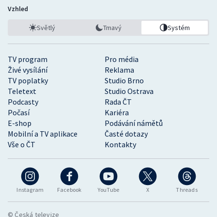
Vzhled
Světlý
Tmavý
Systém
TV program
Pro média
Živé vysílání
Reklama
TV poplatky
Studio Brno
Teletext
Studio Ostrava
Podcasty
Rada ČT
Počasí
Kariéra
E-shop
Podávání námětů
Mobilní a TV aplikace
Časté dotazy
Vše o ČT
Kontakty
Instagram
Facebook
YouTube
X
Threads
© Česká televize