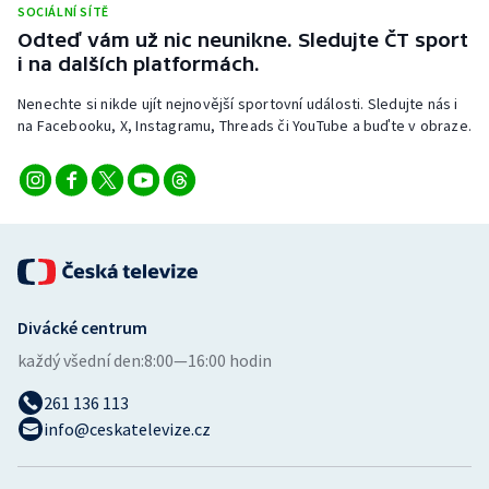
SOCIÁLNÍ SÍTĚ
Stolní tenis
Odteď vám už nic neunikne. Sledujte ČT sport
i na dalších platformách.
Triatlon
Nenechte si nikde ujít nejnovější sportovní události. Sledujte nás i
Veslování
na Facebooku, X, Instagramu, Threads či YouTube a buďte v obraze.
Vodní slalom
Volejbal
Ostatní
Divácké centrum
každý všední den:
8:00—16:00 hodin
261 136 113
info@ceskatelevize.cz