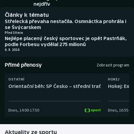
Baseball a softbal
Soutěže
nejdřív
Články k tématu
Basketbal
Historické návraty
Střelecká převaha nestačila. Osmnáctka prohrála i
se Švýcarskem
Biatlon
Aplikace ČT sport
Před 30 min
Nejlépe placený český sportovec je opět Pastrňák,
podle Forbesu vydělal 275 milionů
Boby a skeleton
AZ kvíz
6. 8. 2026
Box
Přímé přenosy
Zobrazit program
Curling
OSTATNÍ
HOKEJ
Orientační běh: SP Česko – střední trať
Hokej: Exh
Dostihy
Florbal
Dnes
,
14:00
-
17:50
Dnes
,
16:55
-
19
Futsal
Aktuality ze sportu
Golf