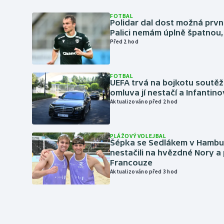
FOTBAL
Polidar dal dost možná první
Palici nemám úplně špatnou, 
Před 2 hod
FOTBAL
UEFA trvá na bojkotu soutěží 
omluva jí nestačí a Infantino
Aktualizováno před 2 hod
PLÁŽOVÝ VOLEJBAL
Šépka se Sedlákem v Hambu
nestačili na hvězdné Nory a 
Francouze
Aktualizováno před 3 hod