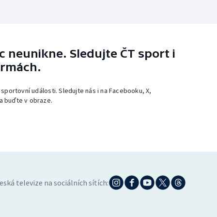
 neunikne. Sledujte ČT sport i
ormách.
 sportovní události. Sledujte nás i na Facebooku, X,
a buďte v obraze.
eská televize na sociálních sítích: