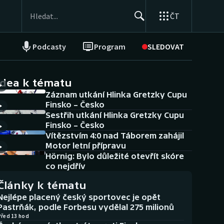
ČT
Podcasty
Program
SLEDOVAT
NEPŘEHLÉDNĚTE
Soutěže
idea k tématu
Záznam utkání Hlinka Gretzky Cupu
Historické návraty
Finsko – Česko
Sestřih utkání Hlinka Gretzky Cupu
Aplikace ČT sport
Finsko – Česko
Vítězstvím 4:0 nad Táborem zahájil
AZ kvíz
Motor letní přípravu
Hörnig: Bylo důležité otevřít skóre
co nejdřív
Články k tématu
Nejlépe placený český sportovec je opět
Pastrňák, podle Forbesu vydělal 275 milionů
Před 13 hod