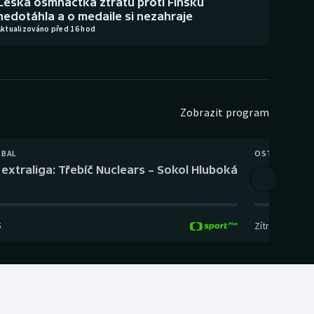
Česká osmnáctka ztrátu proti Finsku
nedotáhla a o medaile si nezahraje
Aktualizováno před 16 hod
Zobrazit program
TBAL
OSTATNÍ
extraliga: Třebíč Nuclears – Sokol Hluboká
Orientační
5
Zítra
,
14:00
-
17