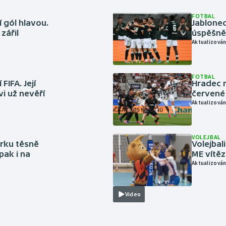
FOTBAL
 gól hlavou.
Jablonec
zářil
úspěšně 
Aktualizován
FOTBAL
FIFA. Její
Hradec n
vi už nevěří
červené
Aktualizován
VOLEJBAL
rku těsně
Volejbal
pak i na
ME vítě
Aktualizován
Video