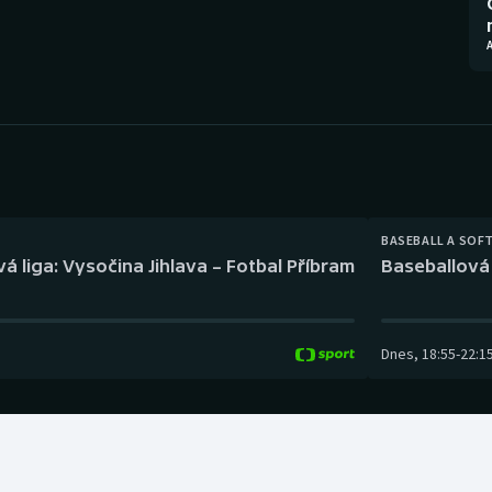
Moderní pětiboj
Triatlon
Motorsport
Veslování
Olympijské hry
Vodní slalom
Parasport
Volejbal
Plavání
Ostatní
BASEBALL A SOF
á liga: Vysočina Jihlava – Fotbal Příbram
Baseballová 
Plážový volejbal
Dnes
,
18:55
-
22:1