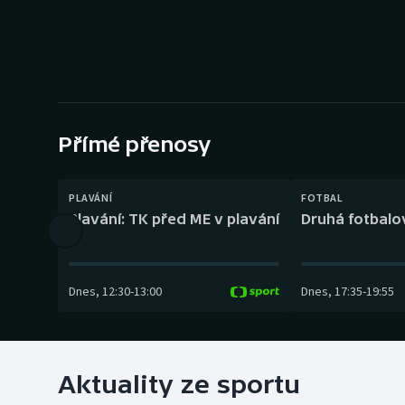
Curling
Dostihy
Florbal
Futsal
Přímé přenosy
Golf
PLAVÁNÍ
FOTBAL
Plavání: TK před ME v plavání
Druhá fotbalov
Gymnastika
Dnes
,
12:30
-
13:00
Dnes
,
17:35
-
19:55
Aktuality ze sportu