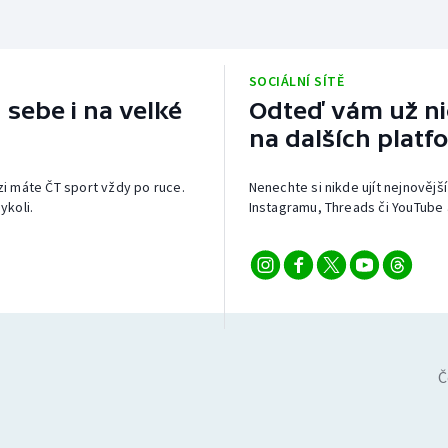
SOCIÁLNÍ SÍTĚ
 sebe i na velké
Odteď vám už nic
na dalších platf
izi máte ČT sport vždy po ruce.
Nenechte si nikde ujít nejnovější
ykoli.
Instagramu, Threads či YouTube 
Č