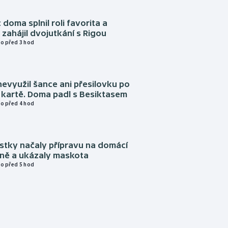
 doma splnil roli favorita a
zahájil dvojutkání s Rigou
o před 3 hod
evyužil šance ani přesilovku po
 kartě. Doma padl s Besiktasem
o před 4 hod
istky načaly přípravu na domácí
zně a ukázaly maskota
o před 5 hod