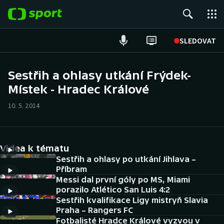
POPULÁRNÍ
SLEDOVAT
Fotbal
Sestřih a ohlasy utkání Frýdek-
Místek - Hradec Králové
Hokej
10. 5. 2014
Tenis
Atletika
Videa k tématu
Cyklistika
Sestřih a ohlasy po utkání Jihlava –
Příbram
Messi dal první góly po MS, Miami
DALŠÍ SPORTY
porazilo Atlético San Luis 4:2
Sestřih kvalifikace Ligy mistryň Slavia
Americký fotbal
NEPŘEHLÉDNĚTE
Praha – Rangers FC
Fotbalisté Hradce Králové vyzvou v