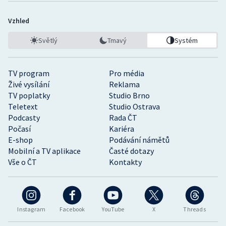
Vzhled
Světlý
Tmavý
Systém
TV program
Pro média
Živé vysílání
Reklama
TV poplatky
Studio Brno
Teletext
Studio Ostrava
Podcasty
Rada ČT
Počasí
Kariéra
E-shop
Podávání námětů
Mobilní a TV aplikace
Časté dotazy
Vše o ČT
Kontakty
Instagram
Facebook
YouTube
X
Threads