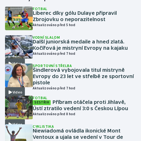
FOTBAL
Liberec díky gólu Dulaye připravil
Gymnastika
Zbrojovku o neporazitelnost
Aktualizováno před 5 hod
Házená
VODNÍ SLALOM
Další juniorská medaile a hned zlatá.
Jezdectví
Kočířová je mistryní Evropy na kajaku
Aktualizováno před 7 hod
Judo
Video
SPORTOVNÍ STŘELBA
Šindlerová vybojovala titul mistryně
Krasobruslení
Evropy do 23 let ve střelbě ze sportovní
pistole
Aktualizováno před 7 hod
Lezení
Video
FOTBAL
Příbram otáčela proti Jihlavě,
SESTŘIH
Lyže a snowboard
Ústí ztratilo vedení 3:0 s Českou Lípou
Aktualizováno před 8 hod
Moderní pětiboj
Video
CYKLISTIKA
Niewiadomá ovládla ikonické Mont
Motorsport
Ventoux a ujala se vedení v Tour de