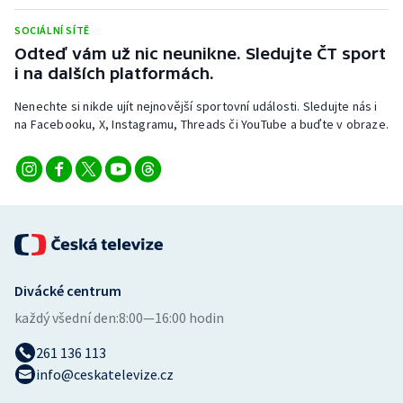
Stolní tenis
SOCIÁLNÍ SÍTĚ
Odteď vám už nic neunikne. Sledujte ČT sport
Triatlon
i na dalších platformách.
Veslování
Nenechte si nikde ujít nejnovější sportovní události. Sledujte nás i
na Facebooku, X, Instagramu, Threads či YouTube a buďte v obraze.
Vodní slalom
Volejbal
Ostatní
Divácké centrum
každý všední den:
8:00—16:00 hodin
261 136 113
info@ceskatelevize.cz