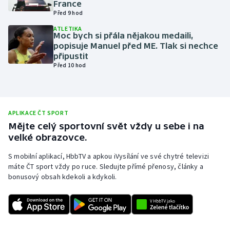
France
Před 9 hod
Olympijské hry
ATLETIKA
Moc bych si přála nějakou medaili,
Parasport
popisuje Manuel před ME. Tlak si nechce
připustit
Plavání
Před 10 hod
Plážový volejbal
Ragby
APLIKACE ČT SPORT
Mějte celý sportovní svět vždy u sebe i na
velké obrazovce.
Rychlobruslení
S mobilní aplikací, HbbTV a apkou iVysílání ve své chytré televizi
Rychlostní kanoistika
máte ČT sport vždy po ruce. Sledujte přímé přenosy, články a
bonusový obsah kdekoli a kdykoli.
Short track
Sportovní střelba