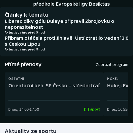
Baseball a softbal
Soutěže
předkole Evropské ligy Besiktas
Články k tématu
Basketbal
Historické návraty
Liberec díky gólu Dulaye připravil Zbrojovku o
neporazitelnost
Biatlon
Aplikace ČT sport
Aktualizováno před 5 hod
Příbram otáčela proti Jihlavě, Ústí ztratilo vedení 3:0
s Českou Lípou
Boby a skeleton
AZ kvíz
Aktualizováno před 8 hod
Box
Přímé přenosy
Zobrazit program
Curling
OSTATNÍ
HOKEJ
Orientační běh: SP Česko – střední trať
Hokej: Exh
Dostihy
Florbal
Dnes
,
14:00
-
17:50
Dnes
,
16:55
-
19
Futsal
Aktuality ze sportu
Golf