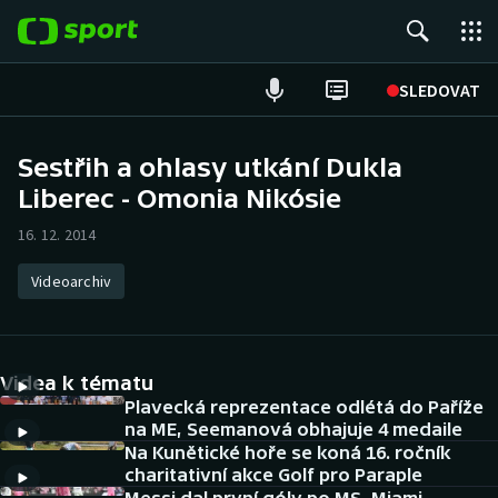
POPULÁRNÍ
SLEDOVAT
Fotbal
Sestřih a ohlasy utkání Dukla
Liberec - Omonia Nikósie
Hokej
16. 12. 2014
Tenis
Videoarchiv
Atletika
Cyklistika
Videa k tématu
DALŠÍ SPORTY
Plavecká reprezentace odlétá do Paříže
na ME, Seemanová obhajuje 4 medaile
Na Kunětické hoře se koná 16. ročník
Americký fotbal
NEPŘEHLÉDNĚTE
charitativní akce Golf pro Paraple