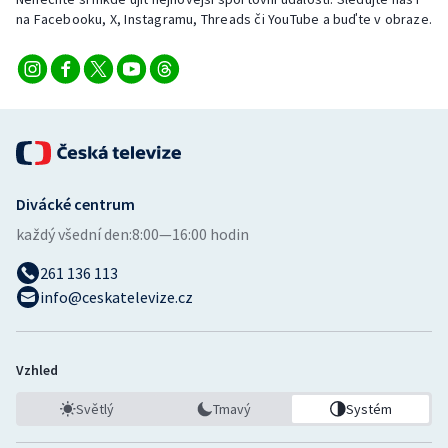
Stolní tenis
na Facebooku, X, Instagramu, Threads či YouTube a buďte v obraze.
Triatlon
Veslování
Vodní slalom
Divácké centrum
Volejbal
každý všední den:
8:00—16:00 hodin
Ostatní
261 136 113
info@ceskatelevize.cz
Vzhled
Světlý
Tmavý
Systém