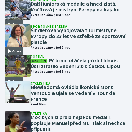
Další juniorská medaile a hned zlatá.
Kočířová je mistryní Evropy na kajaku
Gymnastika
Aktualizováno před 5 hod
Video
SPORTOVNÍ STŘELBA
Házená
Šindlerová vybojovala titul mistryně
Evropy do 23 let ve střelbě ze sportovní
Jezdectví
pistole
Aktualizováno před 5 hod
Video
Judo
FOTBAL
Příbram otáčela proti Jihlavě,
SESTŘIH
Ústí ztratilo vedení 3:0 s Českou Lípou
Krasobruslení
Aktualizováno před 5 hod
Video
CYKLISTIKA
Lezení
Niewiadomá ovládla ikonické Mont
Ventoux a ujala se vedení v Tour de
Lyže a snowboard
France
Před 6 hod
Moderní pětiboj
ATLETIKA
Moc bych si přála nějakou medaili,
popisuje Manuel před ME. Tlak si nechce
Motorsport
připustit