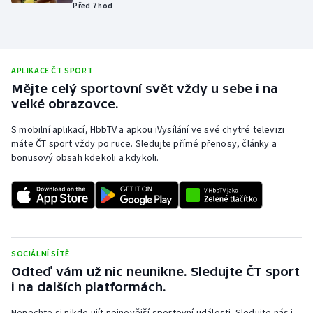
Před 7 hod
Olympijské hry
Parasport
APLIKACE ČT SPORT
Plavání
Mějte celý sportovní svět vždy u sebe i na
velké obrazovce.
Plážový volejbal
S mobilní aplikací, HbbTV a apkou iVysílání ve své chytré televizi
máte ČT sport vždy po ruce. Sledujte přímé přenosy, články a
Ragby
bonusový obsah kdekoli a kdykoli.
Rychlobruslení
Rychlostní kanoistika
SOCIÁLNÍ SÍTĚ
Short track
Odteď vám už nic neunikne. Sledujte ČT sport
i na dalších platformách.
Sportovní střelba
Nenechte si nikde ujít nejnovější sportovní události. Sledujte nás i