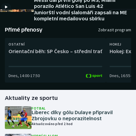
Messi dal první góly po MS, Miami
Baseball a softbal
Soutěže
porazilo Atlético San Luis 4:2
Juniorští vodní slalomáři zapsali na ME
Basketbal
Historické návraty
kompletní medailovou sbírku
Přímé přenosy
Zobrazit program
Biatlon
Aplikace ČT sport
OSTATNÍ
HOKEJ
Boby a skeleton
AZ kvíz
Orientační běh: SP Česko – střední trať
Hokej: Exh
Box
Dnes
,
14:00
-
17:50
Dnes
,
16:55
-
19
Curling
Dostihy
Aktuality ze sportu
Florbal
FOTBAL
Liberec díky gólu Dulaye připravil
Zbrojovku o neporazitelnost
Futsal
Aktualizováno před 2 hod
Golf
VODNÍ SLALOM