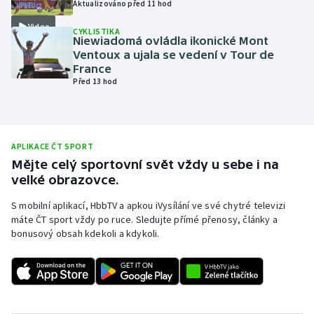
Aktualizováno před 11 hod
Olympijské hry
Video
CYKLISTIKA
Niewiadomá ovládla ikonické Mont
Parasport
Ventoux a ujala se vedení v Tour de
France
Před 13 hod
Plavání
Plážový volejbal
APLIKACE ČT SPORT
Ragby
Mějte celý sportovní svět vždy u sebe i na
velké obrazovce.
Rychlobruslení
S mobilní aplikací, HbbTV a apkou iVysílání ve své chytré televizi
máte ČT sport vždy po ruce. Sledujte přímé přenosy, články a
Rychlostní kanoistika
bonusový obsah kdekoli a kdykoli.
Short track
Sportovní střelba