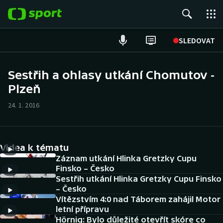
POPULÁRNÍ
SLEDOVAT
Fotbal
Sestřih a ohlasy utkání Chomutov -
Plzeň
Hokej
24. 1. 2016
Tenis
Atletika
Videa k tématu
Cyklistika
Záznam utkání Hlinka Gretzky Cupu
Finsko – Česko
Sestřih utkání Hlinka Gretzky Cupu Finsko
DALŠÍ SPORTY
– Česko
Vítězstvím 4:0 nad Táborem zahájil Motor
Americký fotbal
NEPŘEHLÉDNĚTE
letní přípravu
Hörnig: Bylo důležité otevřít skóre co