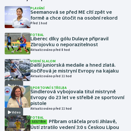
PLAVÁNÍ
Seemanová se před ME cítí zpět ve
Gymnastika
formě a chce útočit na osobní rekord
Před 1 hod
Házená
FOTBAL
Liberec díky gólu Dulaye připravil
Jezdectví
Zbrojovku o neporazitelnost
Aktualizováno před 8 hod
Judo
VODNÍ SLALOM
Další juniorská medaile a hned zlatá.
Krasobruslení
Kočířová je mistryní Evropy na kajaku
Aktualizováno před 11 hod
Lezení
Video
SPORTOVNÍ STŘELBA
Šindlerová vybojovala titul mistryně
Lyže a snowboard
Evropy do 23 let ve střelbě ze sportovní
pistole
Aktualizováno před 11 hod
Moderní pětiboj
Video
FOTBAL
Příbram otáčela proti Jihlavě,
SESTŘIH
Motorsport
Ústí ztratilo vedení 3:0 s Českou Lípou