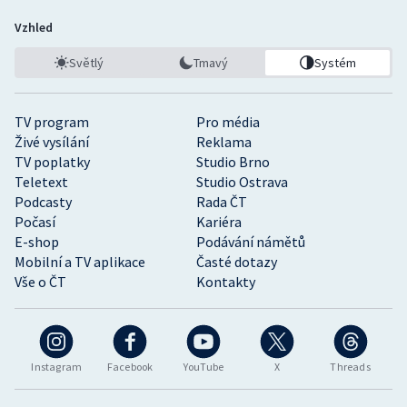
Vzhled
Světlý
Tmavý
Systém
TV program
Pro média
Živé vysílání
Reklama
TV poplatky
Studio Brno
Teletext
Studio Ostrava
Podcasty
Rada ČT
Počasí
Kariéra
E-shop
Podávání námětů
Mobilní a TV aplikace
Časté dotazy
Vše o ČT
Kontakty
Instagram
Facebook
YouTube
X
Threads