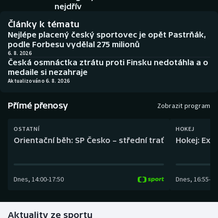
Baseball a softbal
Soutěže
nejdřív
Články k tématu
Basketbal
Historické návraty
Nejlépe placený český sportovec je opět Pastrňák,
podle Forbesu vydělal 275 milionů
Biatlon
Aplikace ČT sport
6. 8. 2026
Česká osmnáctka ztrátu proti Finsku nedotáhla a o
medaile si nezahraje
Boby a skeleton
AZ kvíz
Aktualizováno 6. 8. 2026
Box
Přímé přenosy
Zobrazit program
Curling
OSTATNÍ
HOKEJ
Orientační běh: SP Česko – střední trať
Hokej: Exh
Dostihy
Florbal
Dnes
,
14:00
-
17:50
Dnes
,
16:55
-
19
Futsal
Aktuality ze sportu
Golf