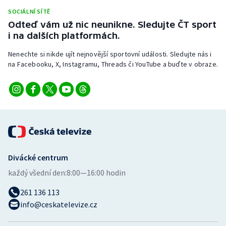
Stolní tenis
SOCIÁLNÍ SÍTĚ
Odteď vám už nic neunikne. Sledujte ČT sport
Triatlon
i na dalších platformách.
Nenechte si nikde ujít nejnovější sportovní události. Sledujte nás i
Veslování
na Facebooku, X, Instagramu, Threads či YouTube a buďte v obraze.
Vodní slalom
Volejbal
Ostatní
Divácké centrum
každý všední den:
8:00—16:00 hodin
261 136 113
info@ceskatelevize.cz