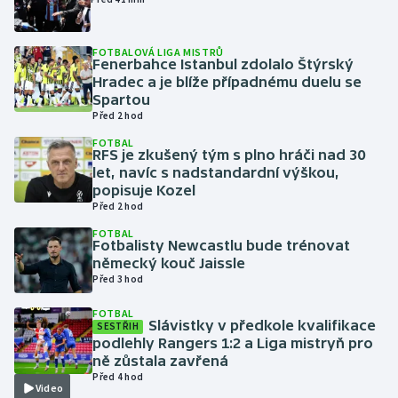
Gymnastika
FOTBALOVÁ LIGA MISTRŮ
Fenerbahce Istanbul zdolalo Štýrský
Hradec a je blíže případnému duelu se
Házená
Spartou
Před 2 hod
Jezdectví
FOTBAL
RFS je zkušený tým s plno hráči nad 30
Judo
let, navíc s nadstandardní výškou,
popisuje Kozel
Před 2 hod
Krasobruslení
FOTBAL
Fotbalisty Newcastlu bude trénovat
Lezení
německý kouč Jaissle
Před 3 hod
Lyže a snowboard
FOTBAL
Slávistky v předkole kvalifikace
SESTŘIH
Moderní pětiboj
podlehly Rangers 1:2 a Liga mistryň pro
ně zůstala zavřená
Před 4 hod
Motorsport
Video