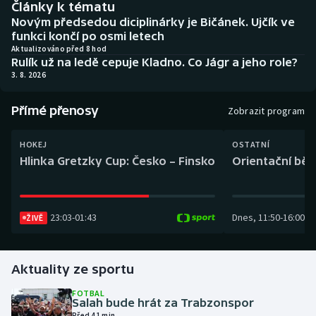
Články k tématu
Baseball a softbal
Soutěže
Novým předsedou diciplinárky je Bičánek. Ujčík ve
funkci končí po osmi letech
Basketbal
Historické návraty
Aktualizováno před 8 hod
Rulík už na ledě cepuje Kladno. Co Jágr a jeho role?
3. 8. 2026
Biatlon
Aplikace ČT sport
Přímé přenosy
Boby a skeleton
AZ kvíz
Zobrazit program
Box
HOKEJ
OSTATNÍ
Hlinka Gretzky Cup: Česko – Finsko
Orientační běh
Curling
Dostihy
23:03
-
01:43
Dnes
,
11:50
-
16:00
ŽIVĚ
Florbal
Aktuality ze sportu
Futsal
FOTBAL
Salah bude hrát za Trabzonspor
Golf
Před 41 min