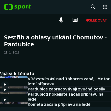
POPULÁRNÍ
SLEDOVAT
Fotbal
Sestřih a ohlasy utkání Chomutov -
Pardubice
Hokej
21. 1. 2018
Tenis
Atletika
Videa k tématu
Cyklistika
Vítězstvím 4:0 nad Táborem zahájil Motor
letní přípravu
Pardubice zapracovávají zvučné posily
DALŠÍ SPORTY
Pardubičtí hokejisté začali přípravu na
ledě
Americký fotbal
NEPŘEHLÉDNĚTE
Kometa začala přípravu na ledě