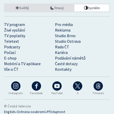
Světlý
Tmavý
Systém
TV program
Pro média
Živé vysílání
Reklama
TV poplatky
Studio Brno
Teletext
Studio Ostrava
Podcasty
Rada ČT
Počasí
Kariéra
E-shop
Podávání námětů
Mobilní a TV aplikace
Časté dotazy
Vše o ČT
Kontakty
Instagram
Facebook
YouTube
X
Threads
© Česká televize
•
•
English
Ochrana soukromí
Přístupnost