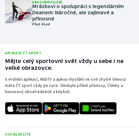
KRASOBRUSLENÍ
Mrázkovi o spolupráci s legendárním
Olympijské hry
Deanem: Náročné, ale zajímavé a
přínosné
Parasport
Před 4 hod
Plavání
APLIKACE ČT SPORT
Plážový volejbal
Mějte celý sportovní svět vždy u sebe i na
velké obrazovce.
Ragby
S mobilní aplikací, HbbTV a apkou iVysílání ve své chytré televizi
Rychlobruslení
máte ČT sport vždy po ruce. Sledujte přímé přenosy, články a
bonusový obsah kdekoli a kdykoli.
Rychlostní kanoistika
Short track
Sportovní střelba
SOCIÁLNÍ SÍTĚ