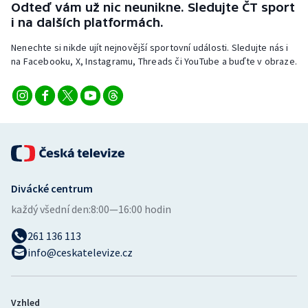
Odteď vám už nic neunikne. Sledujte ČT sport
Stolní tenis
i na dalších platformách.
Triatlon
Nenechte si nikde ujít nejnovější sportovní události. Sledujte nás i
na Facebooku, X, Instagramu, Threads či YouTube a buďte v obraze.
Veslování
Vodní slalom
Volejbal
Ostatní
Divácké centrum
každý všední den:
8:00—16:00 hodin
261 136 113
info@ceskatelevize.cz
Vzhled