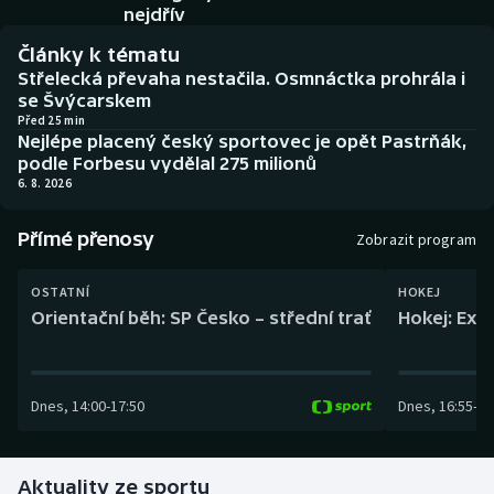
Baseball a softbal
Soutěže
nejdřív
Články k tématu
Basketbal
Historické návraty
Střelecká převaha nestačila. Osmnáctka prohrála i
se Švýcarskem
Biatlon
Aplikace ČT sport
Před 25 min
Nejlépe placený český sportovec je opět Pastrňák,
podle Forbesu vydělal 275 milionů
Boby a skeleton
AZ kvíz
6. 8. 2026
Box
Přímé přenosy
Zobrazit program
Curling
OSTATNÍ
HOKEJ
Orientační běh: SP Česko – střední trať
Hokej: Exh
Dostihy
Florbal
Dnes
,
14:00
-
17:50
Dnes
,
16:55
-
19
Futsal
Aktuality ze sportu
Golf