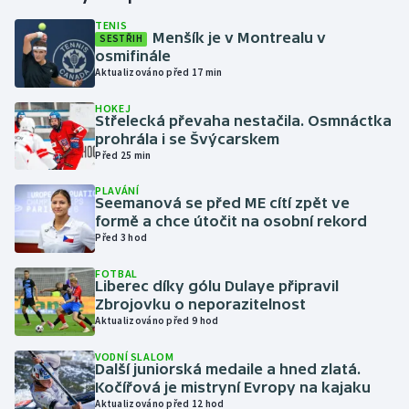
TENIS
Menšík je v Montrealu v
SESTŘIH
Gymnastika
osmifinále
Aktualizováno před 17 min
Házená
HOKEJ
Střelecká převaha nestačila. Osmnáctka
Jezdectví
prohrála i se Švýcarskem
Před 25 min
Judo
PLAVÁNÍ
Seemanová se před ME cítí zpět ve
Krasobruslení
formě a chce útočit na osobní rekord
Před 3 hod
Lezení
FOTBAL
Liberec díky gólu Dulaye připravil
Lyže a snowboard
Zbrojovku o neporazitelnost
Aktualizováno před 9 hod
Moderní pětiboj
VODNÍ SLALOM
Další juniorská medaile a hned zlatá.
Kočířová je mistryní Evropy na kajaku
Motorsport
Aktualizováno před 12 hod