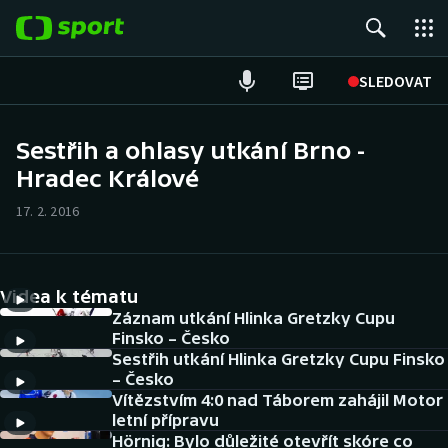
POPULÁRNÍ
SLEDOVAT
Fotbal
Sestřih a ohlasy utkání Brno -
Hradec Králové
Hokej
17. 2. 2016
Tenis
Atletika
Videa k tématu
Cyklistika
Záznam utkání Hlinka Gretzky Cupu
Finsko – Česko
Sestřih utkání Hlinka Gretzky Cupu Finsko
DALŠÍ SPORTY
– Česko
Vítězstvím 4:0 nad Táborem zahájil Motor
Americký fotbal
NEPŘEHLÉDNĚTE
letní přípravu
Hörnig: Bylo důležité otevřít skóre co