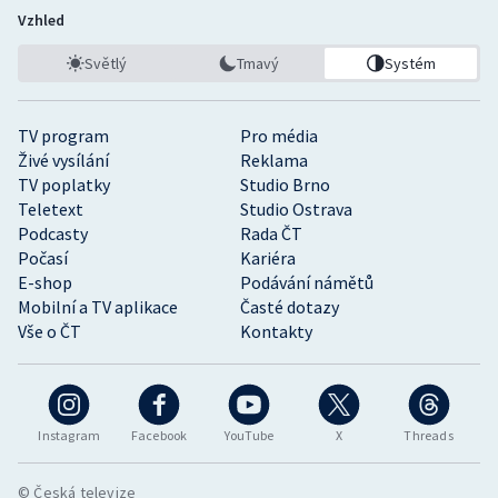
Vzhled
Světlý
Tmavý
Systém
TV program
Pro média
Živé vysílání
Reklama
TV poplatky
Studio Brno
Teletext
Studio Ostrava
Podcasty
Rada ČT
Počasí
Kariéra
E-shop
Podávání námětů
Mobilní a TV aplikace
Časté dotazy
Vše o ČT
Kontakty
Instagram
Facebook
YouTube
X
Threads
© Česká televize