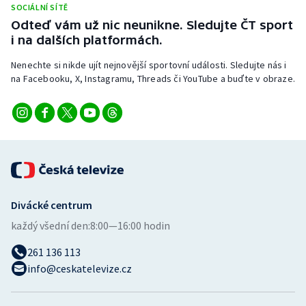
SOCIÁLNÍ SÍTĚ
Stolní tenis
Odteď vám už nic neunikne. Sledujte ČT sport
i na dalších platformách.
Triatlon
Nenechte si nikde ujít nejnovější sportovní události. Sledujte nás i
Veslování
na Facebooku, X, Instagramu, Threads či YouTube a buďte v obraze.
Vodní slalom
Volejbal
Ostatní
Divácké centrum
každý všední den:
8:00—16:00 hodin
261 136 113
info@ceskatelevize.cz