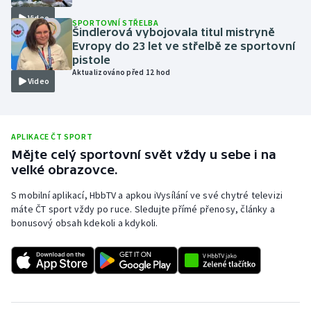
Video
Olympijské hry
SPORTOVNÍ STŘELBA
Šindlerová vybojovala titul mistryně
Evropy do 23 let ve střelbě ze sportovní
Parasport
pistole
Aktualizováno před 12 hod
Video
Plavání
Plážový volejbal
APLIKACE ČT SPORT
Ragby
Mějte celý sportovní svět vždy u sebe i na
velké obrazovce.
Rychlobruslení
S mobilní aplikací, HbbTV a apkou iVysílání ve své chytré televizi
máte ČT sport vždy po ruce. Sledujte přímé přenosy, články a
Rychlostní kanoistika
bonusový obsah kdekoli a kdykoli.
Short track
Sportovní střelba