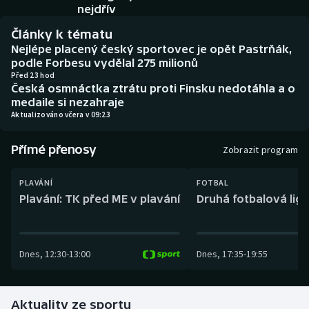
Baseball a softbal
Soutěže
nejdřív
Články k tématu
Basketbal
Historické návraty
Nejlépe placený český sportovec je opět Pastrňák,
podle Forbesu vydělal 275 milionů
Biatlon
Aplikace ČT sport
Před 23 hod
Česká osmnáctka ztrátu proti Finsku nedotáhla a o
medaile si nezahraje
Boby a skeleton
AZ kvíz
Aktualizováno včera v 09:23
Box
Přímé přenosy
Zobrazit program
Curling
PLAVÁNÍ
FOTBAL
Plavání: TK před ME v plavání
Druhá fotbalová liga
Dostihy
Florbal
Dnes
,
12:30
-
13:00
Dnes
,
17:35
-
19:55
Futsal
Aktuality ze sportu
Golf