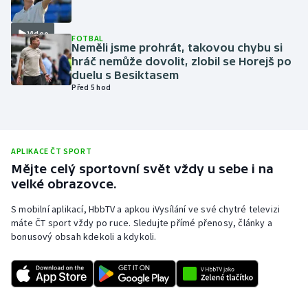
Olympijské hry
Video
FOTBAL
Neměli jsme prohrát, takovou chybu si
Parasport
hráč nemůže dovolit, zlobil se Horejš po
duelu s Besiktasem
Plavání
Před 5 hod
Plážový volejbal
Ragby
APLIKACE ČT SPORT
Mějte celý sportovní svět vždy u sebe i na
velké obrazovce.
Rychlobruslení
S mobilní aplikací, HbbTV a apkou iVysílání ve své chytré televizi
Rychlostní kanoistika
máte ČT sport vždy po ruce. Sledujte přímé přenosy, články a
bonusový obsah kdekoli a kdykoli.
Short track
Sportovní střelba