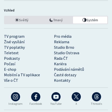
Vzhled
Světlý
Tmavý
Systém
TV program
Pro média
Živé vysílání
Reklama
TV poplatky
Studio Brno
Teletext
Studio Ostrava
Podcasty
Rada ČT
Počasí
Kariéra
E-shop
Podávání námětů
Mobilní a TV aplikace
Časté dotazy
Vše o ČT
Kontakty
Instagram
Facebook
YouTube
X
Threads