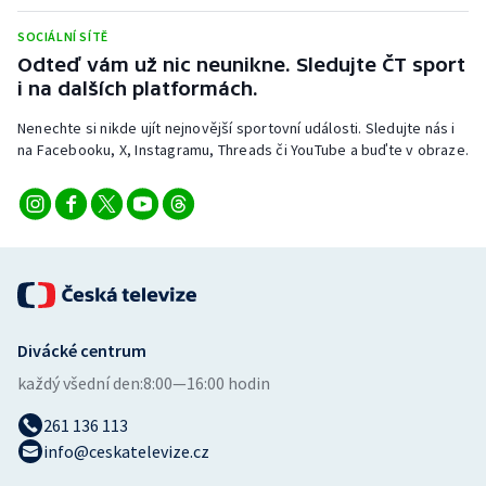
Stolní tenis
SOCIÁLNÍ SÍTĚ
Odteď vám už nic neunikne. Sledujte ČT sport
Triatlon
i na dalších platformách.
Veslování
Nenechte si nikde ujít nejnovější sportovní události. Sledujte nás i
na Facebooku, X, Instagramu, Threads či YouTube a buďte v obraze.
Vodní slalom
Volejbal
Ostatní
Divácké centrum
každý všední den:
8:00—16:00 hodin
261 136 113
info@ceskatelevize.cz