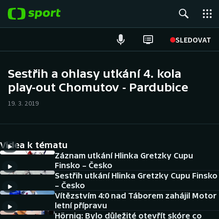
POPULÁRNÍ
SLEDOVAT
Fotbal
Sestřih a ohlasy utkání 4. kola
play-out Chomutov - Pardubice
Hokej
19. 3. 2019
Tenis
Atletika
Videa k tématu
Cyklistika
Záznam utkání Hlinka Gretzky Cupu
Finsko – Česko
Sestřih utkání Hlinka Gretzky Cupu Finsko
DALŠÍ SPORTY
– Česko
Vítězstvím 4:0 nad Táborem zahájil Motor
Americký fotbal
NEPŘEHLÉDNĚTE
letní přípravu
Hörnig: Bylo důležité otevřít skóre co