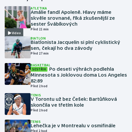
ATLETIKA
Amálie fandí Apoleně. Hlavy máme
Gymnastika
skvěle srovnané, říká zkušenější ze
sester Švábíkových
Házená
Před 21 min
Video
BIATLON
Jezdectví
Biatlonista Jacquelin si plní cyklistický
sen, čekají ho dva závody
Před 27 min
Judo
BASKETBAL
Po deseti výhrách podlehla
SESTŘIH
Krasobruslení
Minnesota s Joklovou doma Los Angeles
82:89
Lezení
Před 2 hod
TENIS
Lyže a snowboard
V Torontu už bez Češek: Bartůňková
skončila ve třetím kole
Před 2 hod
Moderní pětiboj
TENIS
Lehečka je v Montrealu v osmifinále
Motorsport
Před 2 hod