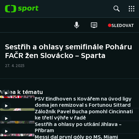
POPULÁRNÍ
SLEDOVAT
Fotbal
Sestřih a ohlasy semifinále Poháru
FAČR žen Slovácko – Sparta
Hokej
27. 4. 2025
Tenis
Atletika
Videa k tématu
Cyklistika
PSV Eindhoven s Kovářem na úvod ligy
doma jen remizoval s Fortunou Sittard
Záložník Pavel Bucha pomohl Cincinnati
DALŠÍ SPORTY
ke třetí výhře v řadě
Sestřih a ohlasy po utkání Jihlava –
Americký fotbal
NEPŘEHLÉDNĚTE
Příbram
Messi dal první góly po MS, Miami