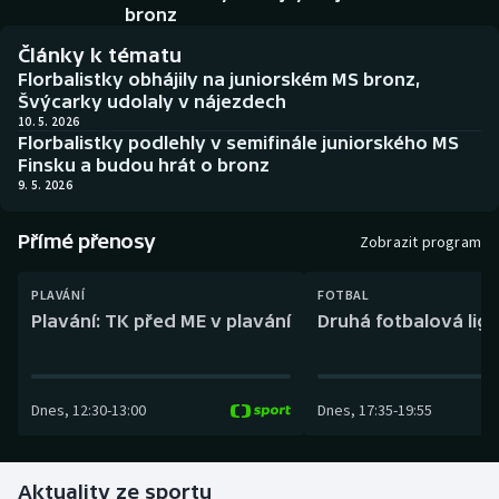
Baseball a softbal
Soutěže
bronz
Články k tématu
Basketbal
Historické návraty
Florbalistky obhájily na juniorském MS bronz,
Švýcarky udolaly v nájezdech
Biatlon
Aplikace ČT sport
10. 5. 2026
Florbalistky podlehly v semifinále juniorského MS
Finsku a budou hrát o bronz
Boby a skeleton
AZ kvíz
9. 5. 2026
Box
Přímé přenosy
Zobrazit program
Curling
PLAVÁNÍ
FOTBAL
Plavání: TK před ME v plavání
Druhá fotbalová liga
Dostihy
Florbal
Dnes
,
12:30
-
13:00
Dnes
,
17:35
-
19:55
Futsal
Aktuality ze sportu
Golf