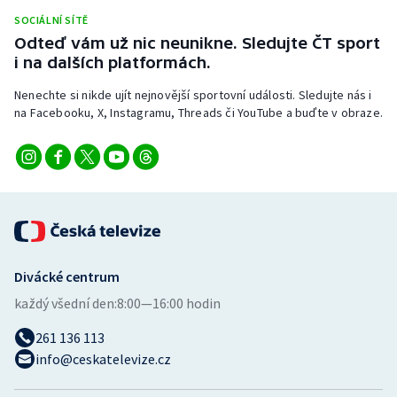
Stolní tenis
SOCIÁLNÍ SÍTĚ
Odteď vám už nic neunikne. Sledujte ČT sport
Triatlon
i na dalších platformách.
Nenechte si nikde ujít nejnovější sportovní události. Sledujte nás i
Veslování
na Facebooku, X, Instagramu, Threads či YouTube a buďte v obraze.
Vodní slalom
Volejbal
Ostatní
Divácké centrum
každý všední den:
8:00—16:00 hodin
261 136 113
info@ceskatelevize.cz