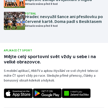
Aktualizováno před 8 hod
Olympijské hry
FOTBAL
Hradec nevyužil šance ani přesilovku po
Parasport
červené kartě. Doma padl s Besiktasem
Aktualizováno před 8 hod
Plavání
Plážový volejbal
APLIKACE ČT SPORT
Ragby
Mějte celý sportovní svět vždy u sebe i na
velké obrazovce.
Rychlobruslení
S mobilní aplikací, HbbTV a apkou iVysílání ve své chytré televizi
máte ČT sport vždy po ruce. Sledujte přímé přenosy, články a
Rychlostní kanoistika
bonusový obsah kdekoli a kdykoli.
Short track
Sportovní střelba