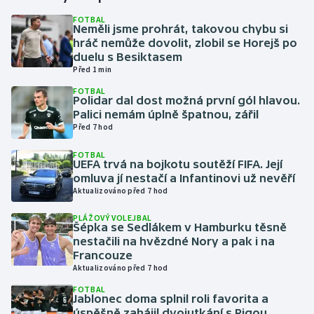
FOTBAL
Neměli jsme prohrát, takovou chybu si
Gymnastika
hráč nemůže dovolit, zlobil se Horejš po
duelu s Besiktasem
Házená
Před 1 min
FOTBAL
Jezdectví
Polidar dal dost možná první gól hlavou.
Palici nemám úplně špatnou, zářil
Před 7 hod
Judo
FOTBAL
UEFA trvá na bojkotu soutěží FIFA. Její
Krasobruslení
omluva jí nestačí a Infantinovi už nevěří
Aktualizováno před 7 hod
Lezení
PLÁŽOVÝ VOLEJBAL
Šépka se Sedlákem v Hamburku těsně
Lyže a snowboard
nestačili na hvězdné Nory a pak i na
Francouze
Moderní pětiboj
Aktualizováno před 7 hod
FOTBAL
Jablonec doma splnil roli favorita a
Motorsport
úspěšně zahájil dvojutkání s Rigou