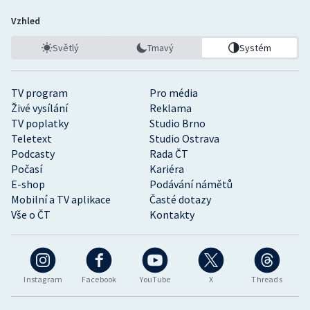
Vzhled
Světlý
Tmavý
Systém
TV program
Pro média
Živé vysílání
Reklama
TV poplatky
Studio Brno
Teletext
Studio Ostrava
Podcasty
Rada ČT
Počasí
Kariéra
E-shop
Podávání námětů
Mobilní a TV aplikace
Časté dotazy
Vše o ČT
Kontakty
Instagram
Facebook
YouTube
X
Threads