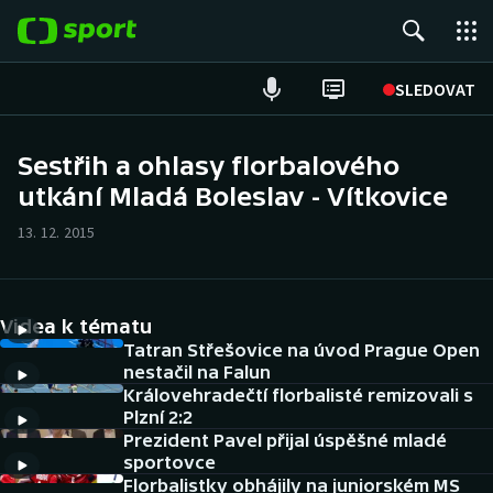
POPULÁRNÍ
SLEDOVAT
Fotbal
Sestřih a ohlasy florbalového
utkání Mladá Boleslav - Vítkovice
Hokej
13. 12. 2015
Tenis
Atletika
Videa k tématu
Cyklistika
Tatran Střešovice na úvod Prague Open
nestačil na Falun
Královehradečtí florbalisté remizovali s
DALŠÍ SPORTY
Plzní 2:2
Prezident Pavel přijal úspěšné mladé
Americký fotbal
NEPŘEHLÉDNĚTE
sportovce
Florbalistky obhájily na juniorském MS