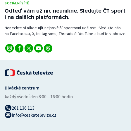
SOCIÁLNÍ SÍTĚ
Stolní tenis
Odteď vám už nic neunikne. Sledujte ČT sport
i na dalších platformách.
Triatlon
Nenechte si nikde ujít nejnovější sportovní události. Sledujte nás i
Veslování
na Facebooku, X, Instagramu, Threads či YouTube a buďte v obraze.
Vodní slalom
Volejbal
Ostatní
Divácké centrum
každý všední den:
8:00—16:00 hodin
261 136 113
info@ceskatelevize.cz