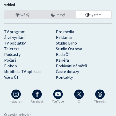
Vzhled
Světlý
Tmavý
Systém
TV program
Pro média
Živé vysílání
Reklama
TV poplatky
Studio Brno
Teletext
Studio Ostrava
Podcasty
Rada ČT
Počasí
Kariéra
E-shop
Podávání námětů
Mobilní a TV aplikace
Časté dotazy
Vše o ČT
Kontakty
Instagram
Facebook
YouTube
X
Threads
© Česká televize