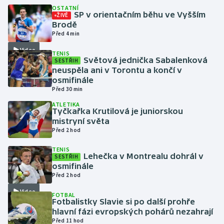
OSTATNÍ
SP v orientačním běhu ve Vyšším
ŽIVĚ
Gymnastika
Brodě
Před 4 min
Házená
Video
TENIS
Světová jednička Sabalenková
SESTŘIH
neuspěla ani v Torontu a končí v
Jezdectví
osmifinále
Před 30 min
Judo
ATLETIKA
Tyčkařka Krutilová je juniorskou
Krasobruslení
mistryní světa
Před 2 hod
Lezení
TENIS
Lehečka v Montrealu dohrál v
SESTŘIH
osmifinále
Lyže a snowboard
Před 2 hod
Moderní pětiboj
Video
FOTBAL
Fotbalistky Slavie si po další prohře
hlavní fázi evropských pohárů nezahrají
Motorsport
Před 11 hod