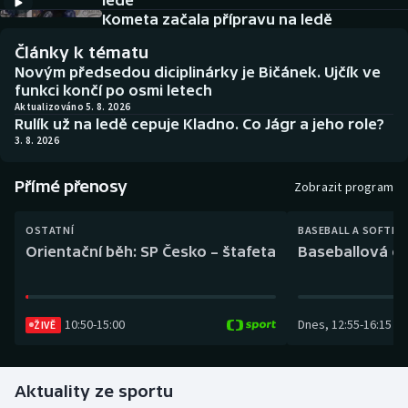
ledě
Baseball a softbal
Soutěže
Kometa začala přípravu na ledě
Články k tématu
Basketbal
Historické návraty
Novým předsedou diciplinárky je Bičánek. Ujčík ve
funkci končí po osmi letech
Biatlon
Aplikace ČT sport
Aktualizováno 5. 8. 2026
Rulík už na ledě cepuje Kladno. Co Jágr a jeho role?
3. 8. 2026
Boby a skeleton
AZ kvíz
Přímé přenosy
Box
Zobrazit program
Curling
OSTATNÍ
BASEBALL A SOFTBA
Orientační běh: SP Česko – štafeta
Baseballová ex
Dostihy
Florbal
10:50
-
15:00
Dnes
,
12:55
-
16:15
ŽIVĚ
Futsal
Aktuality ze sportu
Golf