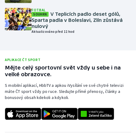
Olympijské hry
FOTBAL
V Teplicích padlo deset gólů,
SOUHRN
Sparta padla v Boleslavi, Zlín zůstává
Parasport
nulový
Aktualizováno před 12 hod
Plavání
Plážový volejbal
APLIKACE ČT SPORT
Mějte celý sportovní svět vždy u sebe i na
Ragby
velké obrazovce.
Rychlobruslení
S mobilní aplikací, HbbTV a apkou iVysílání ve své chytré televizi
máte ČT sport vždy po ruce. Sledujte přímé přenosy, články a
Rychlostní kanoistika
bonusový obsah kdekoli a kdykoli.
Short track
Sportovní střelba