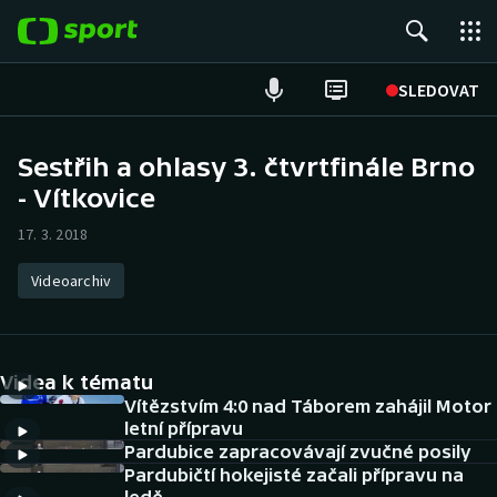
POPULÁRNÍ
SLEDOVAT
Fotbal
Sestřih a ohlasy 3. čtvrtfinále Brno
- Vítkovice
Hokej
17. 3. 2018
Tenis
Videoarchiv
Atletika
Cyklistika
Videa k tématu
DALŠÍ SPORTY
Vítězstvím 4:0 nad Táborem zahájil Motor
letní přípravu
Pardubice zapracovávají zvučné posily
Americký fotbal
NEPŘEHLÉDNĚTE
Pardubičtí hokejisté začali přípravu na