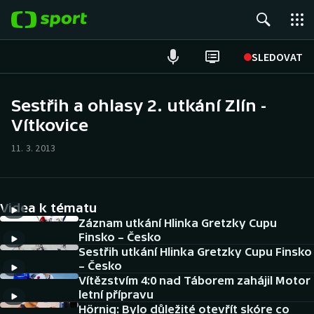
POPULÁRNÍ
SLEDOVAT
Fotbal
Sestřih a ohlasy 2. utkání Zlín -
Vítkovice
Hokej
11. 3. 2013
Tenis
Atletika
Videa k tématu
Cyklistika
Záznam utkání Hlinka Gretzky Cupu
Finsko – Česko
Sestřih utkání Hlinka Gretzky Cupu Finsko
DALŠÍ SPORTY
– Česko
Vítězstvím 4:0 nad Táborem zahájil Motor
Americký fotbal
NEPŘEHLÉDNĚTE
letní přípravu
Hörnig: Bylo důležité otevřít skóre co