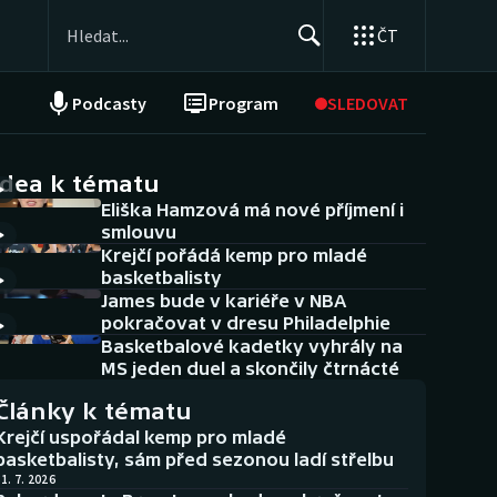
ČT
Podcasty
Program
SLEDOVAT
NEPŘEHLÉDNĚTE
Soutěže
idea k tématu
Eliška Hamzová má nové příjmení i
Historické návraty
smlouvu
Krejčí pořádá kemp pro mladé
Aplikace ČT sport
basketbalisty
James bude v kariéře v NBA
AZ kvíz
pokračovat v dresu Philadelphie
Basketbalové kadetky vyhrály na
MS jeden duel a skončily čtrnácté
Články k tématu
Krejčí uspořádal kemp pro mladé
basketbalisty, sám před sezonou ladí střelbu
1. 7. 2026