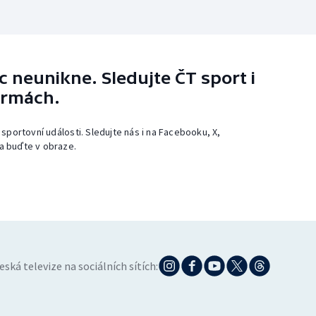
 neunikne. Sledujte ČT sport i
ormách.
 sportovní události. Sledujte nás i na Facebooku, X,
a buďte v obraze.
eská televize na sociálních sítích: