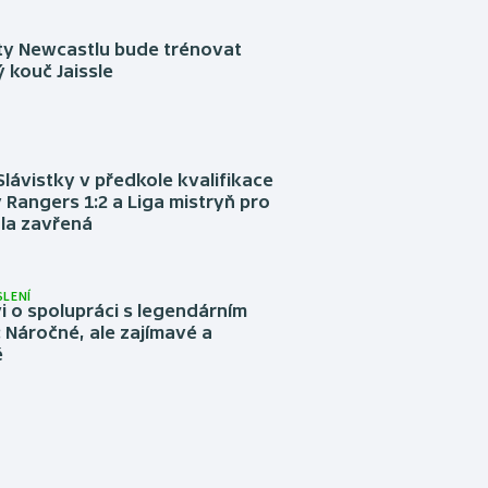
sty Newcastlu bude trénovat
 kouč Jaissle
Slávistky v předkole kvalifikace
 Rangers 1:2 a Liga mistryň pro
la zavřená
LENÍ
 o spolupráci s legendárním
Náročné, ale zajímavé a
é