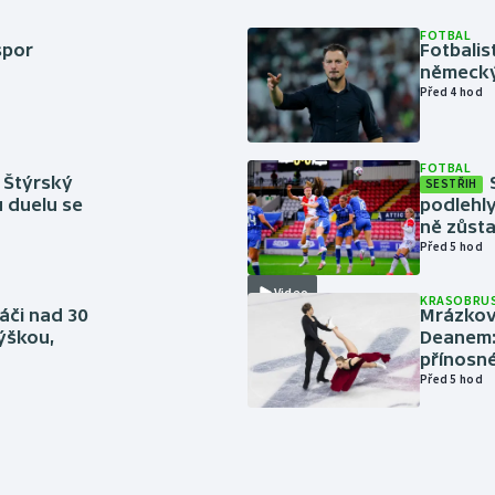
FOTBAL
spor
Fotbali
německý
Před 4 hod
FOTBAL
 Štýrský
SESTŘIH
u duelu se
podlehly
ně zůsta
Před 5 hod
Video
KRASOBRUS
áči nad 30
Mrázkovi
výškou,
Deanem: 
přínosn
Před 5 hod