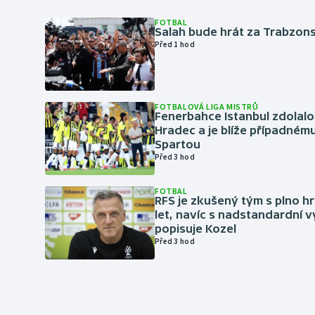
FOTBAL
Salah bude hrát za Trabzon
Před 1 hod
FOTBALOVÁ LIGA MISTRŮ
Fenerbahce Istanbul zdolalo
Hradec a je blíže případném
Spartou
Před 3 hod
FOTBAL
RFS je zkušený tým s plno hr
let, navíc s nadstandardní 
popisuje Kozel
Před 3 hod