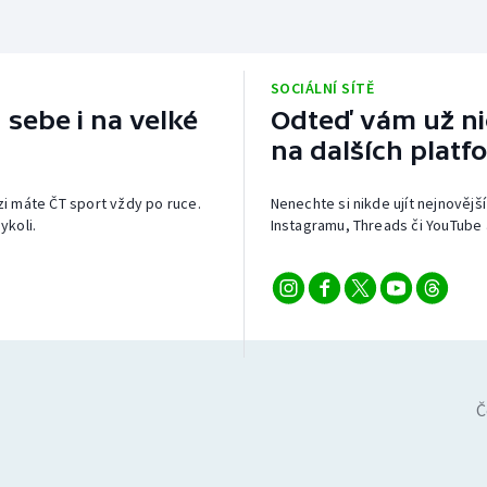
SOCIÁLNÍ SÍTĚ
 sebe i na velké
Odteď vám už nic
na dalších platf
izi máte ČT sport vždy po ruce.
Nenechte si nikde ujít nejnovější
ykoli.
Instagramu, Threads či YouTube 
Č