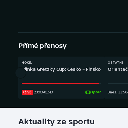
Curling
Dostihy
Florbal
Futsal
Přímé přenosy
Golf
HOKEJ
OSTATNÍ
Hlinka Gretzky Cup: Česko – Finsko
Orientač
Gymnastika
23:03
-
01:43
Dnes
,
11:50
ŽIVĚ
Aktuality ze sportu