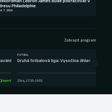
Rekordman LeBron James bude pokračovat v
dresu Philadelphie
4. 7. 2026
Zobrazit program
FOTBAL
lavání
Druhá fotbalová liga: Vysočina Jihlava – Fotbal
Zítra
,
17:35
-
19:55