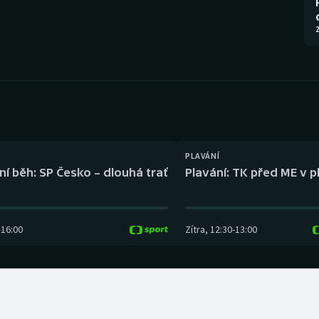
Moderní pětiboj
Triatlon
2
Motorsport
Veslování
Olympijské hry
Vodní slalom
Parasport
Volejbal
Plavání
Ostatní
PLAVÁNÍ
ní běh: SP Česko – dlouhá trať
Plavání: TK před ME v p
Plážový volejbal
-
16:00
Zítra
,
12:30
-
13:00