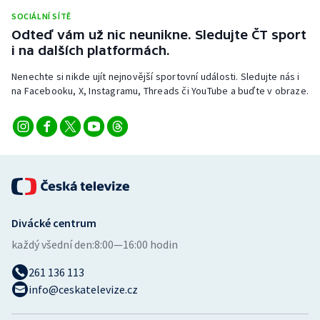
Stolní tenis
SOCIÁLNÍ SÍTĚ
Odteď vám už nic neunikne. Sledujte ČT sport
Triatlon
i na dalších platformách.
Nenechte si nikde ujít nejnovější sportovní události. Sledujte nás i
Veslování
na Facebooku, X, Instagramu, Threads či YouTube a buďte v obraze.
Vodní slalom
Volejbal
Ostatní
Divácké centrum
každý všední den:
8:00—16:00 hodin
261 136 113
info@ceskatelevize.cz