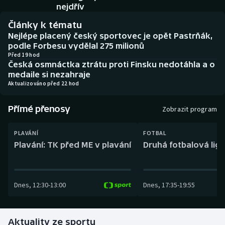
Baseball a softbal
Soutěže
nejdřív
Články k tématu
Basketbal
Historické návraty
Nejlépe placený český sportovec je opět Pastrňák,
podle Forbesu vydělal 275 milionů
Biatlon
Aplikace ČT sport
Před 19 hod
Česká osmnáctka ztrátu proti Finsku nedotáhla a o
medaile si nezahraje
Boby a skeleton
AZ kvíz
Aktualizováno před 22 hod
Box
Přímé přenosy
Zobrazit program
Curling
PLAVÁNÍ
FOTBAL
Plavání: TK před ME v plavání
Druhá fotbalová liga
Dostihy
Florbal
Dnes
,
12:30
-
13:00
Dnes
,
17:35
-
19:55
Futsal
Aktuality ze sportu
Golf