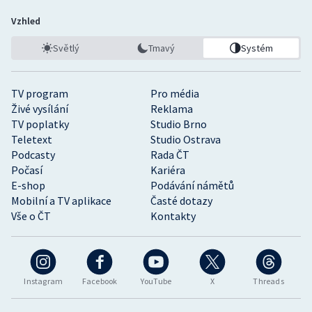
Vzhled
Světlý
Tmavý
Systém
TV program
Pro média
Živé vysílání
Reklama
TV poplatky
Studio Brno
Teletext
Studio Ostrava
Podcasty
Rada ČT
Počasí
Kariéra
E-shop
Podávání námětů
Mobilní a TV aplikace
Časté dotazy
Vše o ČT
Kontakty
Instagram
Facebook
YouTube
X
Threads