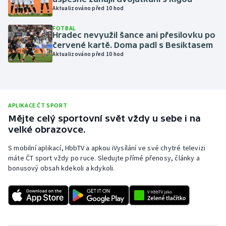
Aktualizováno před 10 hod
Olympijské hry
FOTBAL
Hradec nevyužil šance ani přesilovku po
Parasport
červené kartě. Doma padl s Besiktasem
Aktualizováno před 10 hod
Plavání
Plážový volejbal
APLIKACE ČT SPORT
Ragby
Mějte celý sportovní svět vždy u sebe i na
velké obrazovce.
Rychlobruslení
S mobilní aplikací, HbbTV a apkou iVysílání ve své chytré televizi
máte ČT sport vždy po ruce. Sledujte přímé přenosy, články a
Rychlostní kanoistika
bonusový obsah kdekoli a kdykoli.
Short track
Sportovní střelba