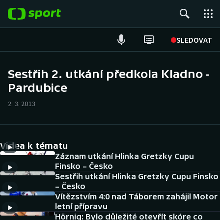
POPULÁRNÍ
SLEDOVAT
Fotbal
Sestřih 2. utkání předkola Kladno -
Pardubice
Hokej
2. 3. 2013
Tenis
Atletika
Videa k tématu
Cyklistika
Záznam utkání Hlinka Gretzky Cupu
Finsko – Česko
Sestřih utkání Hlinka Gretzky Cupu Finsko
DALŠÍ SPORTY
– Česko
Vítězstvím 4:0 nad Táborem zahájil Motor
Americký fotbal
NEPŘEHLÉDNĚTE
letní přípravu
Hörnig: Bylo důležité otevřít skóre co