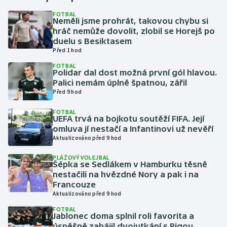
FOTBAL
Neměli jsme prohrát, takovou chybu si
Gymnastika
hráč nemůže dovolit, zlobil se Horejš po
duelu s Besiktasem
Házená
Před 1 hod
FOTBAL
Jezdectví
Polidar dal dost možná první gól hlavou.
Palici nemám úplně špatnou, zářil
Před 9 hod
Judo
FOTBAL
UEFA trvá na bojkotu soutěží FIFA. Její
Krasobruslení
omluva jí nestačí a Infantinovi už nevěří
Aktualizováno před 9 hod
Lezení
PLÁŽOVÝ VOLEJBAL
Šépka se Sedlákem v Hamburku těsně
Lyže a snowboard
nestačili na hvězdné Nory a pak i na
Francouze
Moderní pětiboj
Aktualizováno před 9 hod
FOTBAL
Jablonec doma splnil roli favorita a
Motorsport
úspěšně zahájil dvojutkání s Rigou