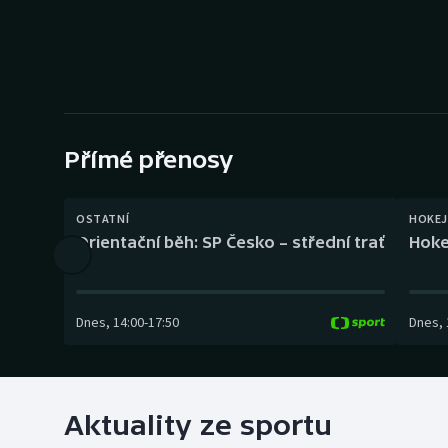
Curling
Dostihy
Florbal
Futsal
Přímé přenosy
Golf
OSTATNÍ
HOKEJ
Orientační běh: SP Česko – střední trať
Hoke
Gymnastika
Dnes
,
14:00
-
17:50
Dnes
,
Aktuality ze sportu