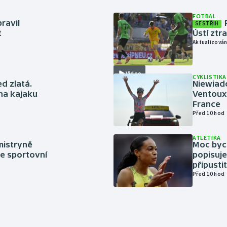
FOTBAL
ravil
SESTŘIH
t
Ústí ztr
Aktualizován
Video
CYKLISTIKA
ed zlatá.
Niewiad
 na kajaku
Ventoux 
France
Před 10 hod
ATLETIKA
mistryně
Moc bych
ze sportovní
popisuje
připustit
Před 10 hod