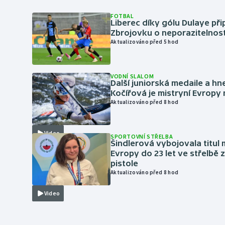
FOTBAL
Liberec díky gólu Dulaye přip
Zbrojovku o neporazitelnos
Aktualizováno před 5 hod
VODNÍ SLALOM
Další juniorská medaile a hn
Kočířová je mistryní Evropy
Aktualizováno před 8 hod
Video
SPORTOVNÍ STŘELBA
Šindlerová vybojovala titul 
Evropy do 23 let ve střelbě 
pistole
Aktualizováno před 8 hod
Video