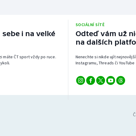
SOCIÁLNÍ SÍTĚ
 sebe i na velké
Odteď vám už nic
na dalších platf
izi máte ČT sport vždy po ruce.
Nenechte si nikde ujít nejnovější
ykoli.
Instagramu, Threads či YouTube 
Č