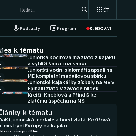
ČT
Podcasty
Program
SLEDOVAT
NEPŘEHLÉDNĚTE
Soutěže
idea k tématu
Juniorka Kočířová má zlato z kajaku
Historické návraty
a vyhlíží šanci i na kanoi
Juniorští vodní slalomáři zapsali na
Aplikace ČT sport
ME kompletní medailovou sbírku
Juniorské kajakářky získaly na ME v
AZ kvíz
Épinalu zlato v závodě hlídek
Krejčí, Kneblová a Přindiš ke
zlatému úspěchu na MS
Články k tématu
Další juniorská medaile a hned zlatá. Kočířová
je mistryní Evropy na kajaku
Aktualizováno před 8 hod