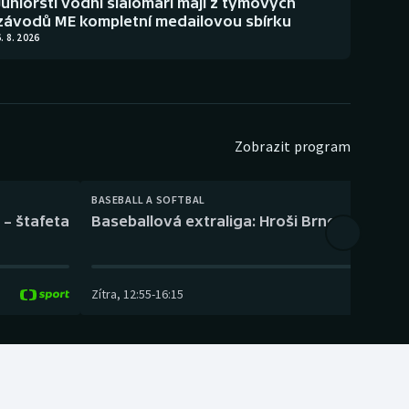
Juniorští vodní slalomáři mají z týmových
závodů ME kompletní medailovou sbírku
. 8. 2026
Zobrazit program
BASEBALL A SOFTBAL
 – štafeta
Baseballová extraliga: Hroši Brno – Eagles
Zítra
,
12:55
-
16:15