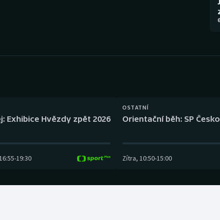
Moderní pětiboj
Triatlon
6
Motorsport
Veslování
Olympijské hry
Vodní slalom
Parasport
Volejbal
Plavání
Ostatní
OSTATNÍ
j: Exhibice Hvězdy zpět 2026
Orientační běh: SP Česko
Plážový volejbal
16:55
-
19:30
Zítra
,
10:50
-
15:00