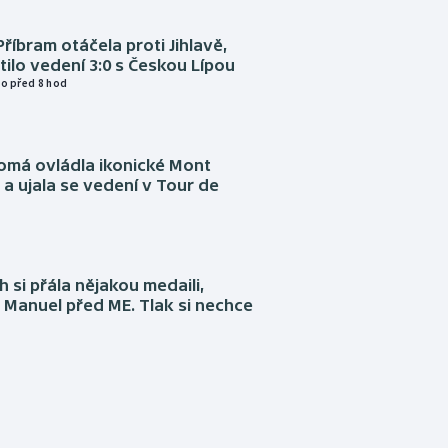
Příbram otáčela proti Jihlavě,
atilo vedení 3:0 s Českou Lípou
o před 8 hod
omá ovládla ikonické Mont
a ujala se vedení v Tour de
 si přála nějakou medaili,
 Manuel před ME. Tlak si nechce