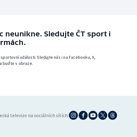
 neunikne. Sledujte ČT sport i
ormách.
 sportovní události. Sledujte nás i na Facebooku, X,
a buďte v obraze.
eská televize na sociálních sítích: