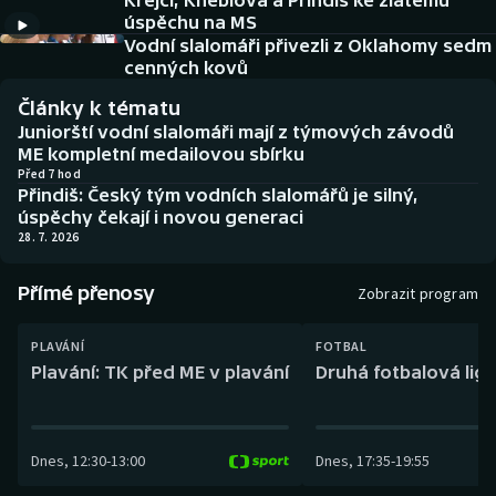
Krejčí, Kneblová a Přindiš ke zlatému
Baseball a softbal
Soutěže
úspěchu na MS
Vodní slalomáři přivezli z Oklahomy sedm
Basketbal
Historické návraty
cenných kovů
Články k tématu
Biatlon
Aplikace ČT sport
Juniorští vodní slalomáři mají z týmových závodů
ME kompletní medailovou sbírku
Boby a skeleton
AZ kvíz
Před 7 hod
Přindiš: Český tým vodních slalomářů je silný,
úspěchy čekají i novou generaci
Box
28. 7. 2026
Curling
Přímé přenosy
Zobrazit program
Dostihy
PLAVÁNÍ
FOTBAL
Plavání: TK před ME v plavání
Druhá fotbalová liga
Florbal
Futsal
Dnes
,
12:30
-
13:00
Dnes
,
17:35
-
19:55
Golf