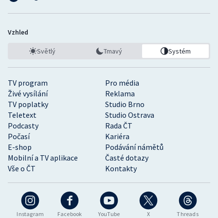
Vzhled
Světlý
Tmavý
Systém
TV program
Pro média
Živé vysílání
Reklama
TV poplatky
Studio Brno
Teletext
Studio Ostrava
Podcasty
Rada ČT
Počasí
Kariéra
E-shop
Podávání námětů
Mobilní a TV aplikace
Časté dotazy
Vše o ČT
Kontakty
Instagram
Facebook
YouTube
X
Threads