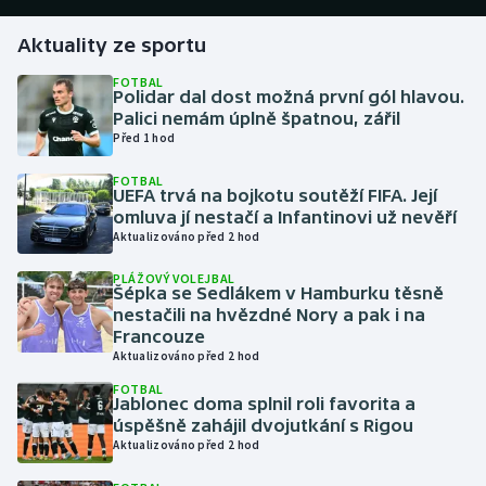
Aktuality ze sportu
Gymnastika
FOTBAL
Polidar dal dost možná první gól hlavou.
Házená
Palici nemám úplně špatnou, zářil
Před 1 hod
Jezdectví
FOTBAL
UEFA trvá na bojkotu soutěží FIFA. Její
Judo
omluva jí nestačí a Infantinovi už nevěří
Aktualizováno před 2 hod
Krasobruslení
PLÁŽOVÝ VOLEJBAL
Šépka se Sedlákem v Hamburku těsně
Lezení
nestačili na hvězdné Nory a pak i na
Francouze
Aktualizováno před 2 hod
Lyže a snowboard
FOTBAL
Jablonec doma splnil roli favorita a
Moderní pětiboj
úspěšně zahájil dvojutkání s Rigou
Aktualizováno před 2 hod
Motorsport