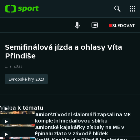
POPULÁRNÍ
SLEDOVAT
Fotbal
Semifinálová jízda a ohlasy Víta
Přindiše
Hokej
1. 7. 2023
Tenis
Evropské hry 2023
Atletika
Cyklistika
Videa k tématu
DALŠÍ SPORTY
Juniorští vodní slalomáři zapsali na ME
kompletní medailovou sbírku
Juniorské kajakářky získaly na ME v
Americký fotbal
NEPŘEHLÉDNĚTE
Épinalu zlato v závodě hlídek