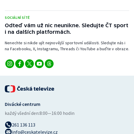
Stolní tenis
SOCIÁLNÍ SÍTĚ
Triatlon
Odteď vám už nic neunikne. Sledujte ČT sport
i na dalších platformách.
Veslování
Nenechte si nikde ujít nejnovější sportovní události. Sledujte nás i
Vodní slalom
na Facebooku, X, Instagramu, Threads či YouTube a buďte v obraze.
Volejbal
Ostatní
Divácké centrum
každý všední den:
8:00—16:00 hodin
261 136 113
info@ceskatelevize.cz