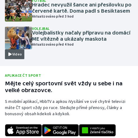
FOTBAL
Hradec nevyužil šance ani přesilovku po
Olympijské hry
červené kartě. Doma padl s Besiktasem
Aktualizováno před 3 hod
Parasport
VOLEJBAL
Volejbalistky načaly přípravu na domácí
Plavání
ME vítězně a ukázaly maskota
Aktualizováno před 4 hod
Plážový volejbal
Video
Ragby
APLIKACE ČT SPORT
Rychlobruslení
Mějte celý sportovní svět vždy u sebe i na
velké obrazovce.
Rychlostní kanoistika
S mobilní aplikací, HbbTV a apkou iVysílání ve své chytré televizi
máte ČT sport vždy po ruce. Sledujte přímé přenosy, články a
Short track
bonusový obsah kdekoli a kdykoli.
Sportovní střelba