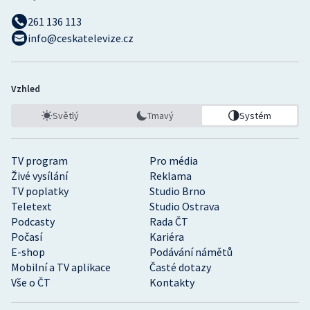
261 136 113
info@ceskatelevize.cz
Vzhled
Světlý
Tmavý
Systém
TV program
Pro média
Živé vysílání
Reklama
TV poplatky
Studio Brno
Teletext
Studio Ostrava
Podcasty
Rada ČT
Počasí
Kariéra
E-shop
Podávání námětů
Mobilní a TV aplikace
Časté dotazy
Vše o ČT
Kontakty