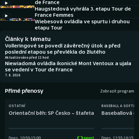
de France
Baseball a softbal
Soutěže
Haugstedová vyhrála 3. etapu Tour de
France Femmes
Basketbal
Historické návraty
Wiebesová ovládla ve spurtu i druhou
etapu Tour
Biatlon
Aplikace ČT sport
Články k tématu
Volleringové se povedl závěrečný útok a před
Boby a skeleton
AZ kvíz
poslední etapou se převlékla do žlutého
Aktualizováno před 11 hod
Niewiadomá ovládla ikonické Mont Ventoux a ujala
Box
se vedení v Tour de France
7. 8. 2026
Curling
Přímé přenosy
Zobrazit program
Dostihy
OSTATNÍ
BASEBALL A SOFTBA
Florbal
Orientační běh: SP Česko – štafeta
Baseballová ex
Futsal
Dnes
,
10:50
-
15:00
Dnes
,
12:55
-
16:15
Golf