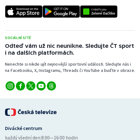
Stolní tenis
Triatlon
Veslování
SOCIÁLNÍ SÍTĚ
Odteď vám už nic neunikne. Sledujte ČT sport
Vodní slalom
i na dalších platformách.
Volejbal
Nenechte si nikde ujít nejnovější sportovní události. Sledujte nás i
na Facebooku, X, Instagramu, Threads či YouTube a buďte v obraze.
Ostatní
Divácké centrum
každý všední den:
8:00—16:00 hodin