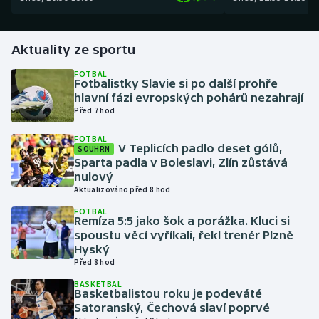
Gymnastika
Aktuality ze sportu
Házená
FOTBAL
Fotbalistky Slavie si po další prohře
hlavní fázi evropských pohárů nezahrají
Jezdectví
Před 7 hod
Judo
FOTBAL
V Teplicích padlo deset gólů,
SOUHRN
Sparta padla v Boleslavi, Zlín zůstává
Krasobruslení
nulový
Aktualizováno před 8 hod
Lezení
FOTBAL
Remíza 5:5 jako šok a porážka. Kluci si
spoustu věcí vyříkali, řekl trenér Plzně
Lyže a snowboard
Hyský
Před 8 hod
Moderní pětiboj
BASKETBAL
Basketbalistou roku je podeváté
Motorsport
Satoranský, Čechová slaví poprvé