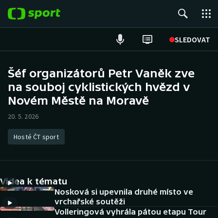
POPULÁRNÍ
SLEDOVAT
Fotbal
Šéf organizátorů Petr Vaněk zve
na souboj cyklistických hvězd v
Hokej
Novém Městě na Moravě
Tenis
20. 5. 2026
Atletika
Hosté ČT sport
Cyklistika
DALŠÍ SPORTY
Videa k tématu
Nosková si upevnila druhé místo ve
Americký fotbal
NEPŘEHLÉDNĚTE
vrchařské soutěži
Volleringová vyhrála pátou etapu Tour