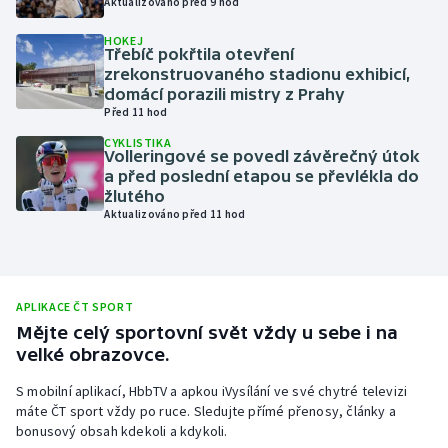
Aktualizováno před 9 hod
Olympijské hry
HOKEJ
Třebíč pokřtila otevření
zrekonstruovaného stadionu exhibicí,
Parasport
domácí porazili mistry z Prahy
Před 11 hod
Plavání
CYKLISTIKA
Volleringové se povedl závěrečný útok
Plážový volejbal
a před poslední etapou se převlékla do
žlutého
Aktualizováno před 11 hod
Ragby
Rychlobruslení
APLIKACE ČT SPORT
Rychlostní kanoistika
Mějte celý sportovní svět vždy u sebe i na
velké obrazovce.
Short track
S mobilní aplikací, HbbTV a apkou iVysílání ve své chytré televizi
máte ČT sport vždy po ruce. Sledujte přímé přenosy, články a
Sportovní střelba
bonusový obsah kdekoli a kdykoli.