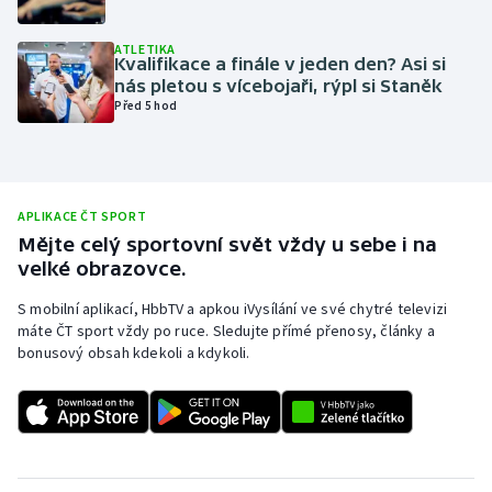
Olympijské hry
ATLETIKA
Kvalifikace a finále v jeden den? Asi si
Parasport
nás pletou s vícebojaři, rýpl si Staněk
Před 5 hod
Plavání
Plážový volejbal
APLIKACE ČT SPORT
Ragby
Mějte celý sportovní svět vždy u sebe i na
velké obrazovce.
Rychlobruslení
S mobilní aplikací, HbbTV a apkou iVysílání ve své chytré televizi
máte ČT sport vždy po ruce. Sledujte přímé přenosy, články a
Rychlostní kanoistika
bonusový obsah kdekoli a kdykoli.
Short track
Sportovní střelba