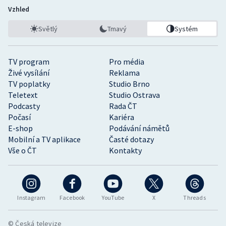
Vzhled
Světlý
Tmavý
Systém
TV program
Pro média
Živé vysílání
Reklama
TV poplatky
Studio Brno
Teletext
Studio Ostrava
Podcasty
Rada ČT
Počasí
Kariéra
E-shop
Podávání námětů
Mobilní a TV aplikace
Časté dotazy
Vše o ČT
Kontakty
Instagram
Facebook
YouTube
X
Threads
© Česká televize