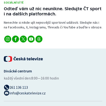
SOCIÁLNÍ SÍTĚ
Stolní tenis
Odteď vám už nic neunikne. Sledujte ČT sport
i na dalších platformách.
Triatlon
Nenechte si nikde ujít nejnovější sportovní události. Sledujte nás i
Veslování
na Facebooku, X, Instagramu, Threads či YouTube a buďte v obraze.
Vodní slalom
Volejbal
Ostatní
Divácké centrum
každý všední den:
8:00—16:00 hodin
261 136 113
info@ceskatelevize.cz