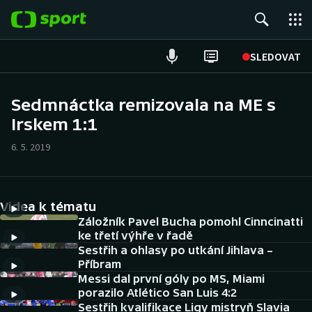
POPULÁRNÍ
SLEDOVAT
Fotbal
Sedmnáctka remizovala na ME s
Irskem 1:1
Hokej
6. 5. 2019
Tenis
Atletika
Videa k tématu
Cyklistika
Záložník Pavel Bucha pomohl Cinncinatti
ke třetí výhře v řadě
Sestřih a ohlasy po utkání Jihlava –
DALŠÍ SPORTY
Příbram
Messi dal první góly po MS, Miami
Americký fotbal
NEPŘEHLÉDNĚTE
porazilo Atlético San Luis 4:2
Sestřih kvalifikace Ligy mistryň Slavia