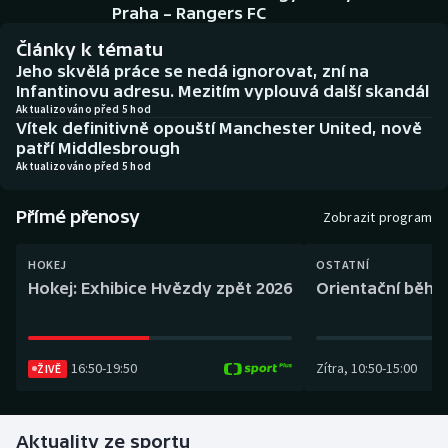
Baseball a softbal
Soutěže
Praha – Rangers FC
Články k tématu
Basketbal
Historické návraty
Jeho skvělá práce se nedá ignorovat, zní na
Infantinovu adresu. Mezitím vyplouvá další skandál
Biatlon
Aplikace ČT sport
Aktualizováno před 5 hod
Vítek definitivně opouští Manchester United, nově
patří Middlesbrough
Boby a skeleton
AZ kvíz
Aktualizováno před 5 hod
Box
Přímé přenosy
Zobrazit program
Curling
HOKEJ
OSTATNÍ
Hokej: Exhibice Hvězdy zpět 2026
Orientační běh: 
Dostihy
Florbal
16:50
-
19:50
Zítra
,
10:50
-
15:00
ŽIVĚ
Futsal
Aktuality ze sportu
Golf