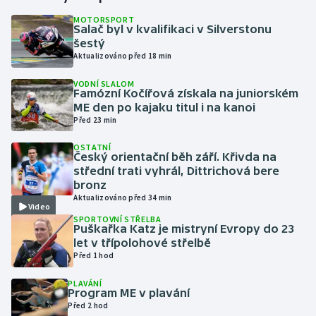
MOTORSPORT
Salač byl v kvalifikaci v Silverstonu
Gymnastika
šestý
Aktualizováno před 18 min
Házená
VODNÍ SLALOM
Famózní Kočířová získala na juniorském
Jezdectví
ME den po kajaku titul i na kanoi
Před 23 min
Judo
OSTATNÍ
Český orientační běh září. Křivda na
Krasobruslení
střední trati vyhrál, Dittrichová bere
bronz
Aktualizováno před 34 min
Lezení
Video
SPORTOVNÍ STŘELBA
Puškařka Katz je mistryní Evropy do 23
Lyže a snowboard
let v třípolohové střelbě
Před 1 hod
Moderní pětiboj
PLAVÁNÍ
Program ME v plavání
Motorsport
Před 2 hod