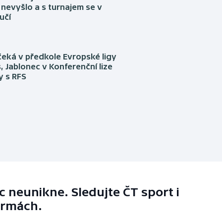
nevyšlo a s turnajem se v
učí
eká v předkole Evropské ligy
, Jablonec v Konferenční lize
ly s RFS
 neunikne. Sledujte ČT sport i
ormách.