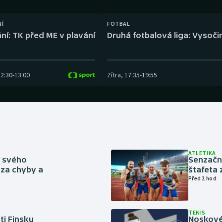
Moderní pětiboj
Triatlon
NÍ
FOTBAL
Motorsport
Veslování
ní: TK před ME v plavání
Druhá fotbalová liga: Vysočin
Olympijské hry
Vodní slalom
Parasport
Volejbal
12:30
-
13:00
Zítra
,
17:35
-
19:55
Plavání
Ostatní
Plážový volejbal
ATLETIKA
ě svého
Senzačn
za chyby a
štafeta 
Před 2 hod
TENIS
ti Finsku
Noskové 