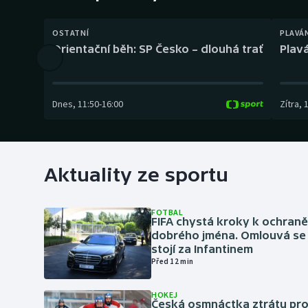
Curling
OSTATNÍ
PLAVÁ
Dostihy
Orientační běh: SP Česko – dlouhá trať
Plavá
Florbal
Futsal
Dnes
,
11:50
-
16:00
Zítra
,
Golf
Gymnastika
Aktuality ze sportu
FOTBAL
FIFA chystá kroky k ochran
dobrého jména. Omlouvá se 
stojí za Infantinem
Před 12 min
HOKEJ
Česká osmnáctka ztrátu pro