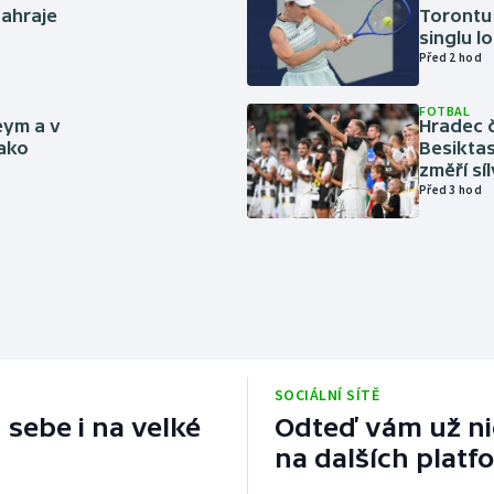
zahraje
Torontu 
singlu lo
Před 2 hod
FOTBAL
eym a v
Hradec č
jako
Besiktas
změří sí
Před 3 hod
SOCIÁLNÍ SÍTĚ
 sebe i na velké
Odteď vám už nic
na dalších platf