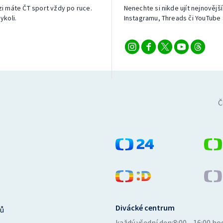
izi máte ČT sport vždy po ruce.
Nenechte si nikde ujít nejnovější
ykoli.
Instagramu, Threads či YouTube 
Č
Divácké centrum
ů
každý všední den:
8:00—16:00 ho