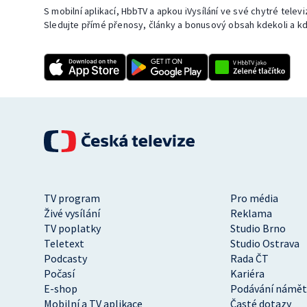
S mobilní aplikací, HbbTV a apkou iVysílání ve své chytré telev
Sledujte přímé přenosy, články a bonusový obsah kdekoli a kd
TV program
Pro média
Živé vysílání
Reklama
TV poplatky
Studio Brno
Teletext
Studio Ostrava
Podcasty
Rada ČT
Počasí
Kariéra
E-shop
Podávání námět
Mobilní a TV aplikace
Časté dotazy