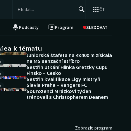
ČT
Podcasty
Program
SLEDOVAT
NEPŘEHLÉDNĚTE
Soutěže
idea k tématu
Juniorská štafeta na 4x400 m získala
Historické návraty
na MS senzační stříbro
Sestřih utkání Hlinka Gretzky Cupu
Aplikace ČT sport
Finsko – Česko
Sestřih kvalifikace Ligy mistryň
AZ kvíz
Slavia Praha – Rangers FC
Sourozenci Mrázkovi týden
trénovali s Christopherem Deanem
Zobrazit program