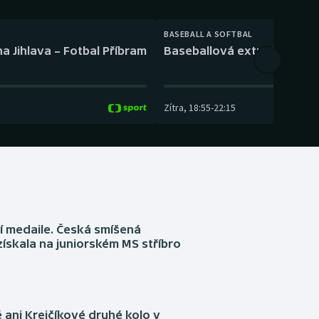
BASEBALL A SOFTBAL
a Jihlava – Fotbal Příbram
Baseballová extraliga: Tře
Zítra
,
18:55
-
22:15
í medaile. Česká smíšená
získala na juniorském MS stříbro
ani Krejčíkové druhé kolo v