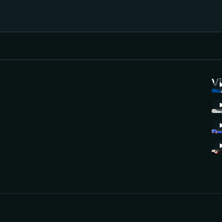
Házená
Ragby
V
Jezdectví
Rychlobruslení
Rychlostní
Judo
kanoistika
Krasobruslení
Short track
Lezení
Sportovní střelba
Lyže a snowboard
Stolní tenis