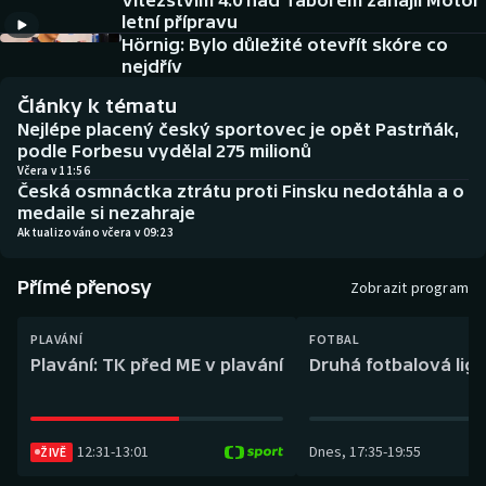
Vítězstvím 4:0 nad Táborem zahájil Motor
Baseball a softbal
Soutěže
letní přípravu
Hörnig: Bylo důležité otevřít skóre co
Basketbal
Historické návraty
nejdřív
Články k tématu
Biatlon
Aplikace ČT sport
Nejlépe placený český sportovec je opět Pastrňák,
podle Forbesu vydělal 275 milionů
Boby a skeleton
AZ kvíz
Včera v 11:56
Česká osmnáctka ztrátu proti Finsku nedotáhla a o
medaile si nezahraje
Box
Aktualizováno včera v 09:23
Curling
Přímé přenosy
Zobrazit program
Dostihy
PLAVÁNÍ
FOTBAL
Plavání: TK před ME v plavání
Druhá fotbalová liga
Florbal
Futsal
12:31
-
13:01
Dnes
,
17:35
-
19:55
ŽIVĚ
Golf