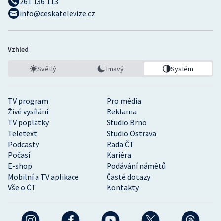
261 136 113
info@ceskatelevize.cz
Vzhled
Světlý
Tmavý
Systém
TV program
Pro média
Živé vysílání
Reklama
TV poplatky
Studio Brno
Teletext
Studio Ostrava
Podcasty
Rada ČT
Počasí
Kariéra
E-shop
Podávání námětů
Mobilní a TV aplikace
Časté dotazy
Vše o ČT
Kontakty