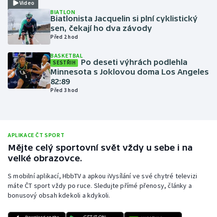
Video
BIATLON
Olympijské hry
Biatlonista Jacquelin si plní cyklistický
sen, čekají ho dva závody
Parasport
Před 2 hod
BASKETBAL
Plavání
Po deseti výhrách podlehla
SESTŘIH
Minnesota s Joklovou doma Los Angeles
82:89
Plážový volejbal
Před 3 hod
Ragby
Rychlobruslení
APLIKACE ČT SPORT
Mějte celý sportovní svět vždy u sebe i na
Rychlostní kanoistika
velké obrazovce.
S mobilní aplikací, HbbTV a apkou iVysílání ve své chytré televizi
Short track
máte ČT sport vždy po ruce. Sledujte přímé přenosy, články a
bonusový obsah kdekoli a kdykoli.
Sportovní střelba