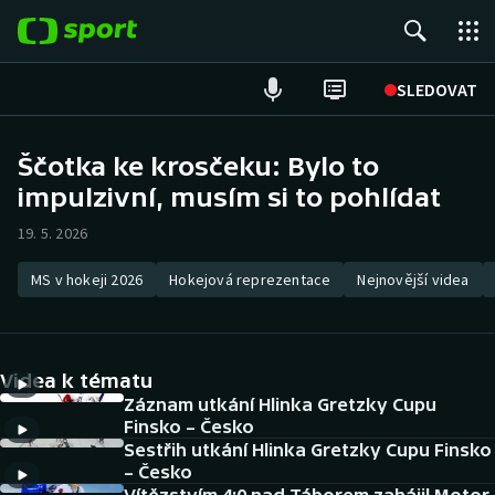
POPULÁRNÍ
SLEDOVAT
Fotbal
Ščotka ke krosčeku: Bylo to
impulzivní, musím si to pohlídat
Hokej
19. 5. 2026
Tenis
MS v hokeji 2026
Hokejová reprezentace
Nejnovější videa
Atletika
Cyklistika
Videa k tématu
DALŠÍ SPORTY
Záznam utkání Hlinka Gretzky Cupu
Finsko – Česko
Sestřih utkání Hlinka Gretzky Cupu Finsko
Americký fotbal
NEPŘEHLÉDNĚTE
– Česko