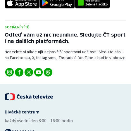
Stolní tenis
Triatlon
SOCIÁLNÍ SÍTĚ
Veslování
Odteď vám už nic neunikne. Sledujte ČT sport
i na dalších platformách.
Vodní slalom
Nenechte si nikde ujít nejnovější sportovní události. Sledujte nás i
na Facebooku, X, Instagramu, Threads či YouTube a buďte v obraze.
Volejbal
Ostatní
Divácké centrum
každý všední den:
8:00—16:00 hodin