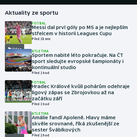
Aktuality ze sportu
Gymnastika
FOTBAL
Messi dal prví góly po MS a je nejlepším
Házená
střelcem v historii Leagues Cupu
Před 18 min
Jezdectví
Video
ATLETIKA
Sportem nabité léto pokračuje. Na ČT
Judo
sport sledujte evropské šampionáty i
kontinuální studio
Krasobruslení
Před 1 hod
FOTBAL
Hradec Králové kvůli pohárům odehraje
Lezení
ligový zápas se Zbrojovkou až na
začátku září
Lyže a snowboard
Před 1 hod
ATLETIKA
Moderní pětiboj
Amálie fandí Apoleně. Hlavy máme
skvěle srovnané, říká zkušenější ze
sester Švábíkových
Motorsport
Před 2 hod