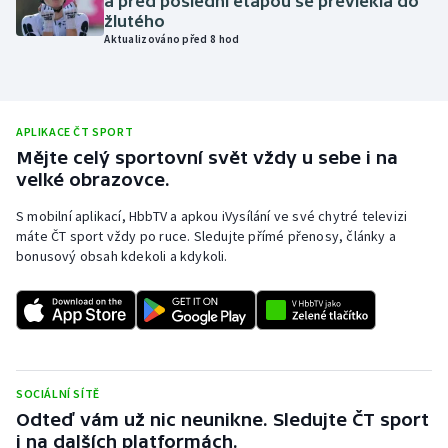
a před poslední etapou se převlékla do
žlutého
Olympijské hry
Aktualizováno před 8 hod
Parasport
Plavání
APLIKACE ČT SPORT
Mějte celý sportovní svět vždy u sebe i na
Plážový volejbal
velké obrazovce.
S mobilní aplikací, HbbTV a apkou iVysílání ve své chytré televizi
Ragby
máte ČT sport vždy po ruce. Sledujte přímé přenosy, články a
bonusový obsah kdekoli a kdykoli.
Rychlobruslení
Rychlostní kanoistika
Short track
SOCIÁLNÍ SÍTĚ
Sportovní střelba
Odteď vám už nic neunikne. Sledujte ČT sport
i na dalších platformách.