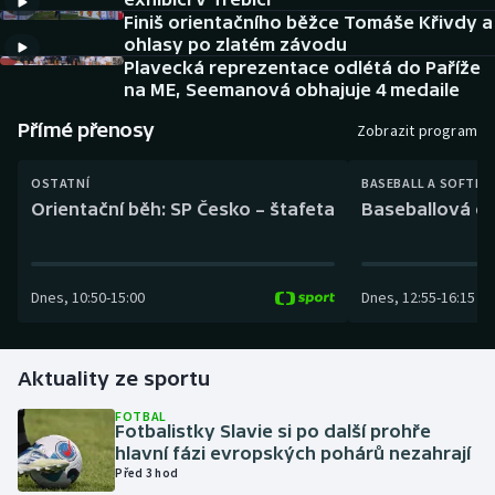
Baseball a softbal
Soutěže
Finiš orientačního běžce Tomáše Křivdy a
ohlasy po zlatém závodu
Basketbal
Historické návraty
Plavecká reprezentace odlétá do Paříže
na ME, Seemanová obhajuje 4 medaile
Biatlon
Aplikace ČT sport
Přímé přenosy
Zobrazit program
Boby a skeleton
AZ kvíz
OSTATNÍ
BASEBALL A SOFTBA
Orientační běh: SP Česko – štafeta
Baseballová ex
Box
Curling
Dnes
,
10:50
-
15:00
Dnes
,
12:55
-
16:15
Dostihy
Aktuality ze sportu
Florbal
FOTBAL
Fotbalistky Slavie si po další prohře
Futsal
hlavní fázi evropských pohárů nezahrají
Před 3 hod
Golf