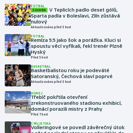
FOTBAL
V Teplicích padlo deset gólů,
SOUHRN
Gymnastika
Sparta padla v Boleslavi, Zlín zůstává
nulový
Aktualizováno před 5 hod
Házená
FOTBAL
Remíza 5:5 jako šok a porážka. Kluci si
Jezdectví
spoustu věcí vyříkali, řekl trenér Plzně
Hyský
Judo
Před 5 hod
BASKETBAL
Basketbalistou roku je podeváté
Krasobruslení
Satoranský, Čechová slaví poprvé
Aktualizováno před 5 hod
Lezení
HOKEJ
Třebíč pokřtila otevření
Lyže a snowboard
zrekonstruovaného stadionu exhibicí,
domácí porazili mistry z Prahy
Moderní pětiboj
Před 7 hod
CYKLISTIKA
Motorsport
Volleringové se povedl závěrečný útok