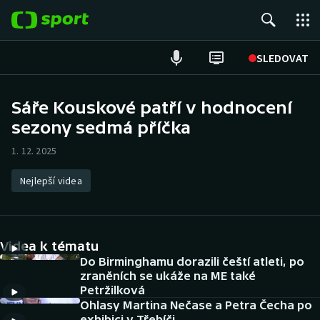
POPULÁRNÍ
SLEDOVAT
Fotbal
Sáře Kouskové patří v hodnocení
sezony sedmá příčka
Hokej
1. 12. 2025
Tenis
Nejlepší videa
Atletika
Cyklistika
Videa k tématu
DALŠÍ SPORTY
Do Birminghamu dorazili čeští atleti, po
zraněních se ukáže na ME také
Petržilková
Americký fotbal
NEPŘEHLÉDNĚTE
Ohlasy Martina Nečase a Petra Čecha po
exhibici v Třebíči