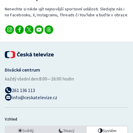
Stolní tenis
Nenechte si nikde ujít nejnovější sportovní události. Sledujte nás i
na Facebooku, X, Instagramu, Threads či YouTube a buďte v obraze.
Triatlon
Veslování
Vodní slalom
Volejbal
Divácké centrum
Ostatní
každý všední den:
8:00—16:00 hodin
261 136 113
info@ceskatelevize.cz
Vzhled
Světlý
Tmavý
Systém