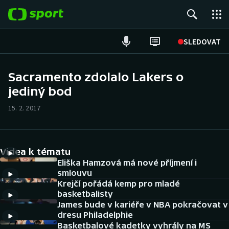
POPULÁRNÍ
SLEDOVAT
Fotbal
Sacramento zdolalo Lakers o
jediný bod
Hokej
15. 2. 2017
Tenis
Atletika
Videa k tématu
Cyklistika
Eliška Hamzová má nové příjmení i
smlouvu
Krejčí pořádá kemp pro mladé
DALŠÍ SPORTY
basketbalisty
James bude v kariéře v NBA pokračovat v
Americký fotbal
NEPŘEHLÉDNĚTE
dresu Philadelphie
Basketbalové kadetky vyhrály na MS