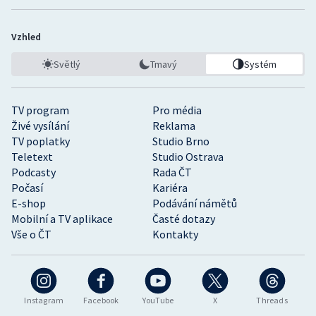
Vzhled
Světlý
Tmavý
Systém
TV program
Pro média
Živé vysílání
Reklama
TV poplatky
Studio Brno
Teletext
Studio Ostrava
Podcasty
Rada ČT
Počasí
Kariéra
E-shop
Podávání námětů
Mobilní a TV aplikace
Časté dotazy
Vše o ČT
Kontakty
Instagram
Facebook
YouTube
X
Threads