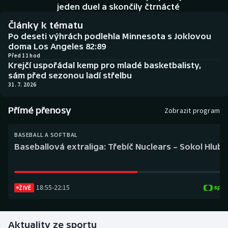
Baseball a softbal
Soutěže
jeden duel a skončily čtrnácté
Články k tématu
Basketbal
Historické návraty
Po deseti výhrách podlehla Minnesota s Joklovou
doma Los Angeles 82:89
Biatlon
Aplikace ČT sport
Před 11 hod
Krejčí uspořádal kemp pro mladé basketbalisty,
sám před sezonou ladí střelbu
Boby a skeleton
AZ kvíz
31. 7. 2026
Box
Přímé přenosy
Zobrazit program
Curling
BASEBALL A SOFTBAL
Baseballová extraliga: Třebíč Nuclears – Sokol Hlub
Dostihy
Florbal
18:55
-
22:15
ŽIVĚ
Futsal
Aktuality ze sportu
Golf