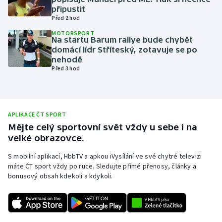
připustit
Olympijské hry
Před 2 hod
MOTORSPORT
Parasport
Na startu Barum rallye bude chybět
domácí lídr Stříteský, zotavuje se po
nehodě
Plavání
Před 3 hod
Plážový volejbal
Ragby
APLIKACE ČT SPORT
Mějte celý sportovní svět vždy u sebe i na
Rychlobruslení
velké obrazovce.
S mobilní aplikací, HbbTV a apkou iVysílání ve své chytré televizi
Rychlostní kanoistika
máte ČT sport vždy po ruce. Sledujte přímé přenosy, články a
bonusový obsah kdekoli a kdykoli.
Short track
Sportovní střelba