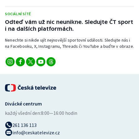
Stolní tenis
SOCIÁLNÍ SÍTĚ
Triatlon
Odteď vám už nic neunikne. Sledujte ČT sport
i na dalších platformách.
Veslování
Nenechte si nikde ujít nejnovější sportovní události. Sledujte nás i
na Facebooku, X, Instagramu, Threads či YouTube a buďte v obraze.
Vodní slalom
Volejbal
Ostatní
Divácké centrum
každý všední den:
8:00—16:00 hodin
261 136 113
info@ceskatelevize.cz