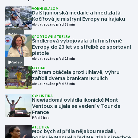
VODNÍ SLALOM
Další juniorská medaile a hned zlatá.
Gymnastika
Kočířová je mistryní Evropy na kajaku
Aktualizováno před 13 min
Házená
Video
SPORTOVNÍ STŘELBA
Šindlerová vybojovala titul mistryně
Jezdectví
Evropy do 23 let ve střelbě ze sportovní
pistole
Judo
Aktualizováno před 25 min
Video
FOTBAL
Příbram otáčela proti Jihlavě, výhru
Krasobruslení
zařídil dvěma brankami Krulich
Aktualizováno před 33 min
Lezení
CYKLISTIKA
Niewiadomá ovládla ikonické Mont
Lyže a snowboard
Ventoux a ujala se vedení v Tour de
France
Moderní pětiboj
Před 1 hod
ATLETIKA
Moc bych si přála nějakou medaili,
Motorsport
popisuje Manuel před ME. Tlak si nechce