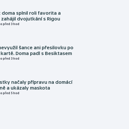
 doma splnil roli favorita a
zahájil dvojutkání s Rigou
o před 3 hod
evyužil šance ani přesilovku po
 kartě. Doma padl s Besiktasem
o před 3 hod
istky načaly přípravu na domácí
zně a ukázaly maskota
o před 5 hod