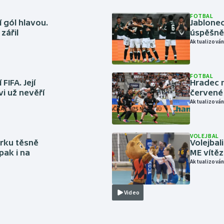
FOTBAL
 gól hlavou.
Jablonec
zářil
úspěšně 
Aktualizován
FOTBAL
FIFA. Její
Hradec n
vi už nevěří
červené
Aktualizován
VOLEJBAL
rku těsně
Volejbal
pak i na
ME vítě
Aktualizován
Video