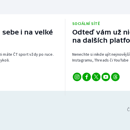
SOCIÁLNÍ SÍTĚ
 sebe i na velké
Odteď vám už nic
na dalších platf
izi máte ČT sport vždy po ruce.
Nenechte si nikde ujít nejnovější
ykoli.
Instagramu, Threads či YouTube 
Č