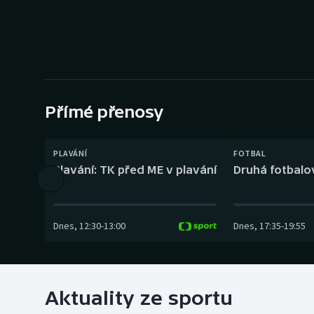
Curling
Dostihy
Florbal
Futsal
Přímé přenosy
Golf
PLAVÁNÍ
FOTBAL
Plavání: TK před ME v plavání
Druhá fotbalov
Gymnastika
Dnes
,
12:30
-
13:00
Dnes
,
17:35
-
19:55
Aktuality ze sportu