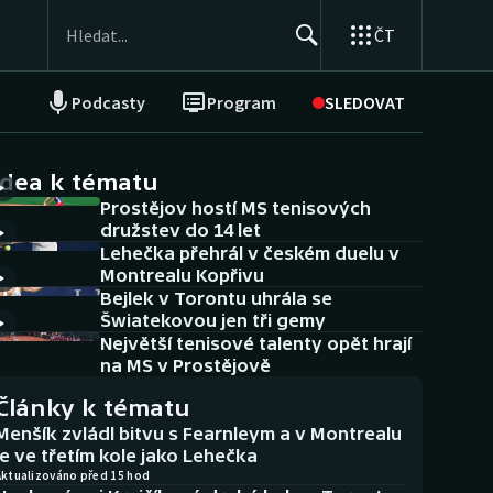
ČT
Podcasty
Program
SLEDOVAT
NEPŘEHLÉDNĚTE
Soutěže
idea k tématu
Prostějov hostí MS tenisových
Historické návraty
družstev do 14 let
Lehečka přehrál v českém duelu v
Aplikace ČT sport
Montrealu Kopřivu
Bejlek v Torontu uhrála se
AZ kvíz
Šwiatekovou jen tři gemy
Největší tenisové talenty opět hrají
na MS v Prostějově
Články k tématu
Menšík zvládl bitvu s Fearnleym a v Montrealu
je ve třetím kole jako Lehečka
Aktualizováno před 15 hod