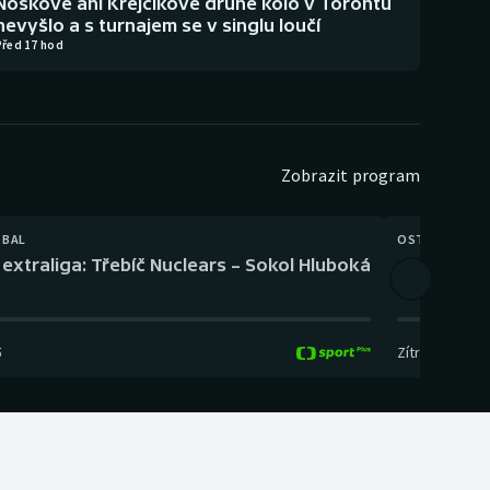
Noskové ani Krejčíkové druhé kolo v Torontu
nevyšlo a s turnajem se v singlu loučí
Před 17 hod
Zobrazit program
TBAL
OSTATNÍ
extraliga: Třebíč Nuclears – Sokol Hluboká
Orientační
5
Zítra
,
14:00
-
17