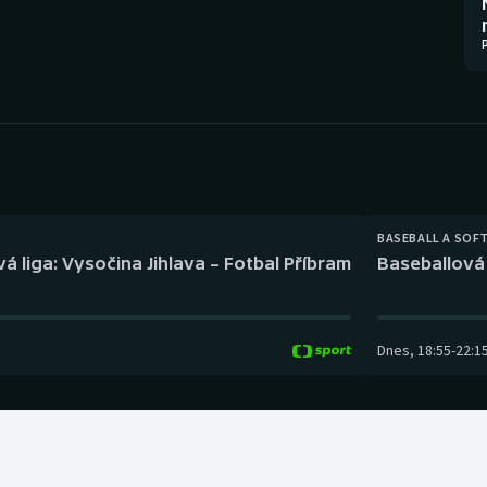
Moderní pětiboj
Triatlon
Motorsport
Veslování
Olympijské hry
Vodní slalom
Parasport
Volejbal
Plavání
Ostatní
BASEBALL A SOF
á liga: Vysočina Jihlava – Fotbal Příbram
Baseballová 
Plážový volejbal
Dnes
,
18:55
-
22:1