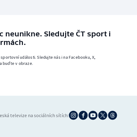
 neunikne. Sledujte ČT sport i
ormách.
 sportovní události. Sledujte nás i na Facebooku, X,
a buďte v obraze.
eská televize na sociálních sítích: