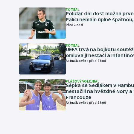
FOTBAL
Polidar dal dost možná první
Palici nemám úplně špatnou, 
Před 2 hod
FOTBAL
UEFA trvá na bojkotu soutěží 
omluva jí nestačí a Infantino
Aktualizováno před 2 hod
PLÁŽOVÝ VOLEJBAL
Šépka se Sedlákem v Hambu
nestačili na hvězdné Nory a 
Francouze
Aktualizováno před 2 hod