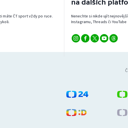
na dalších platf
izi máte ČT sport vždy po ruce.
Nenechte si nikde ujít nejnovější
ykoli.
Instagramu, Threads či YouTube 
Č