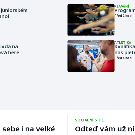
PLAVÁNÍ
 juniorském
Program
anoi
Před 2 hod
ATLETIKA
řivda na
Kvalifika
hová bere
nás plet
Před 4 hod
SOCIÁLNÍ SÍTĚ
 sebe i na velké
Odteď vám už nic