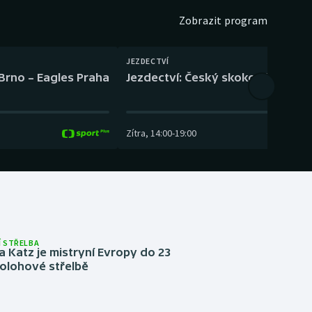
Zobrazit program
JEZDECTVÍ
 Brno – Eagles Praha
Jezdectví: Český skokový pohár –
Zítra
,
14:00
-
19:00
 STŘELBA
 Katz je mistryní Evropy do 23
ípolohové střelbě