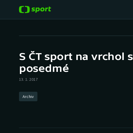
POPULÁRNÍ
DALŠÍ SPORTY
Fotbal
Americký fotbal
S ČT sport na vrchol 
Hokej
Baseball a softbal
posedmé
Tenis
Basketbal
13. 1. 2017
Atletika
Biatlon
Archiv
Cyklistika
Boby a skeleton
Box