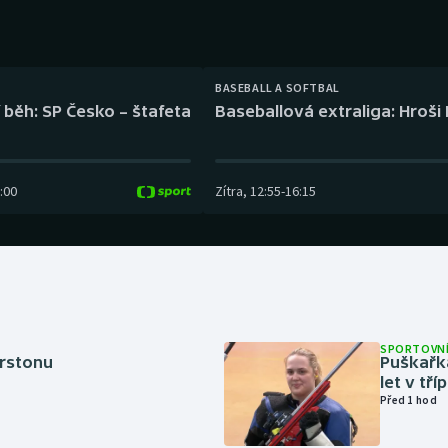
Moderní pětiboj
Triatlon
Motorsport
Veslování
BASEBALL A SOFTBAL
Olympijské hry
Vodní slalom
 běh: SP Česko – štafeta
Baseballová extraliga: Hroši
Parasport
Volejbal
:00
Zítra
,
12:55
-
16:15
Plavání
Ostatní
Plážový volejbal
SPORTOVNÍ
erstonu
Puškařka
let v tř
Před 1 hod