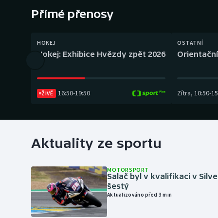
Curling
Přímé přenosy
Dostihy
HOKEJ
OSTATNÍ
Florbal
Hokej: Exhibice Hvězdy zpět 2026
Orientační
Futsal
16:50
-
19:50
Zítra
,
10:50
-
15
ŽIVĚ
Golf
Gymnastika
Aktuality ze sportu
MOTORSPORT
Salač byl v kvalifikaci v Silv
šestý
Aktualizováno před 3 min