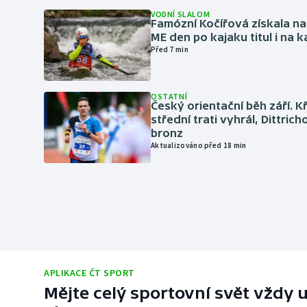
VODNÍ SLALOM
Famózní Kočířová získala na
ME den po kajaku titul i na k
Před 7 min
OSTATNÍ
Český orientační běh září. K
střední trati vyhrál, Dittric
bronz
Aktualizováno před 18 min
APLIKACE ČT SPORT
Mějte celý sportovní svět vždy u