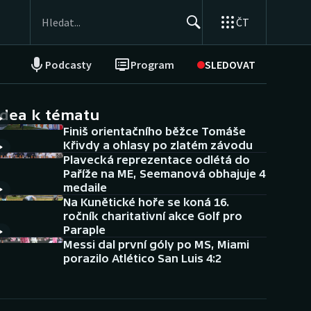
ČT
Podcasty
Program
SLEDOVAT
NEPŘEHLÉDNĚTE
Soutěže
idea k tématu
Finiš orientačního běžce Tomáše
Historické návraty
Křivdy a ohlasy po zlatém závodu
Plavecká reprezentace odlétá do
Aplikace ČT sport
Paříže na ME, Seemanová obhajuje 4
medaile
AZ kvíz
Na Kunětické hoře se koná 16.
ročník charitativní akce Golf pro
Paraple
Messi dal první góly po MS, Miami
porazilo Atlético San Luis 4:2