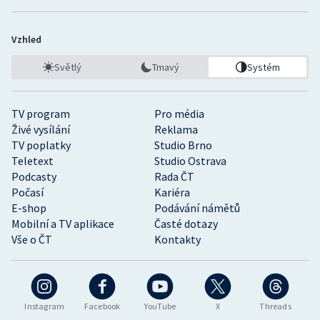
Vzhled
Světlý
Tmavý
Systém
TV program
Pro média
Živé vysílání
Reklama
TV poplatky
Studio Brno
Teletext
Studio Ostrava
Podcasty
Rada ČT
Počasí
Kariéra
E-shop
Podávání námětů
Mobilní a TV aplikace
Časté dotazy
Vše o ČT
Kontakty
Instagram
Facebook
YouTube
X
Threads