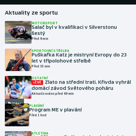
Aktuality ze sportu
Gymnastika
MOTORSPORT
Salač byl v kvalifikaci v Silverstonu
Házená
šestý
Před 9 min
Jezdectví
SPORTOVNÍ STŘELBA
Puškařka Katz je mistryní Evropy do 23
Judo
let v třípolohové střelbě
Před 35 min
Krasobruslení
OSTATNÍ
Zlato na střední trati. Křivda vyhrál
ŽIVĚ
Lezení
domácí závod Světového poháru
Aktualizováno před 49 min
Lyže a snowboard
Video
PLAVÁNÍ
Program ME v plavání
Moderní pětiboj
Před 1 hod
Motorsport
ATLETIKA