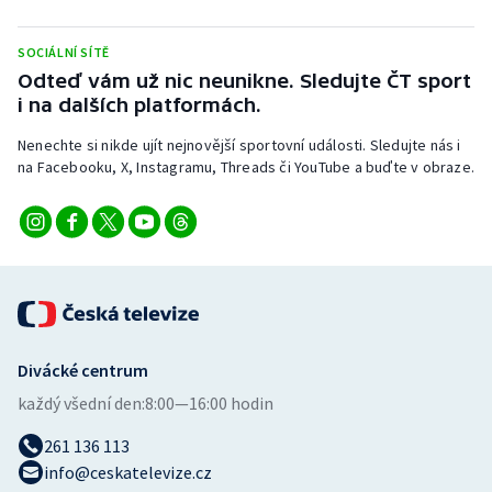
Stolní tenis
SOCIÁLNÍ SÍTĚ
Triatlon
Odteď vám už nic neunikne. Sledujte ČT sport
i na dalších platformách.
Veslování
Nenechte si nikde ujít nejnovější sportovní události. Sledujte nás i
na Facebooku, X, Instagramu, Threads či YouTube a buďte v obraze.
Vodní slalom
Volejbal
Ostatní
Divácké centrum
každý všední den:
8:00—16:00 hodin
261 136 113
info@ceskatelevize.cz