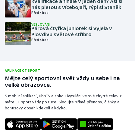
Kvalifikace a finále v jeden den? Asi si
nás pletou s vícebojaři, rýpl si Staněk
Olympijské hry
Před 4 hod
Parasport
VESLOVÁNÍ
Párová čtyřka juniorek si vyjela v
Plovdivu světové stříbro
Plavání
Před 4 hod
Plážový volejbal
Ragby
APLIKACE ČT SPORT
Mějte celý sportovní svět vždy u sebe i na
Rychlobruslení
velké obrazovce.
Rychlostní kanoistika
S mobilní aplikací, HbbTV a apkou iVysílání ve své chytré televizi
máte ČT sport vždy po ruce. Sledujte přímé přenosy, články a
bonusový obsah kdekoli a kdykoli.
Short track
Sportovní střelba