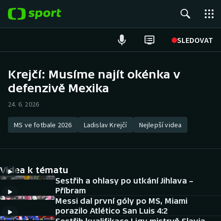
POPULÁRNÍ
SLEDOVAT
Fotbal
Krejčí: Musíme najít okénka v
defenzivě Mexika
Hokej
24. 6. 2026
Tenis
MS ve fotbale 2026
Ladislav Krejčí
Nejlepší videa
Atletika
Cyklistika
Videa k tématu
DALŠÍ SPORTY
Sestřih a ohlasy po utkání Jihlava –
Příbram
Messi dal první góly po MS, Miami
Americký fotbal
NEPŘEHLÉDNĚTE
porazilo Atlético San Luis 4:2