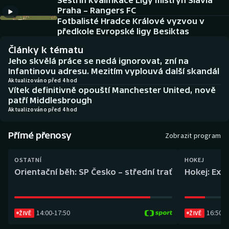
Sestřih kvalifikace Ligy mistryň Slavia
Baseball a softbal
Soutěže
Praha – Rangers FC
Fotbalisté Hradce Králové vyzvou v
Basketbal
Historické návraty
předkole Evropské ligy Besiktas
Články k tématu
Biatlon
Aplikace ČT sport
Jeho skvělá práce se nedá ignorovat, zní na
Infantinovu adresu. Mezitím vyplouvá další skandál
Boby a skeleton
AZ kvíz
Aktualizováno před 4 hod
Vítek definitivně opouští Manchester United, nově
patří Middlesbrough
Box
Aktualizováno před 4 hod
Curling
Přímé přenosy
Zobrazit program
Dostihy
OSTATNÍ
HOKEJ
Orientační běh: SP Česko – střední trať
Hokej: Exh
Florbal
Futsal
14:00
-
17:50
16:50
-
1
ŽIVĚ
ŽIVĚ
Golf