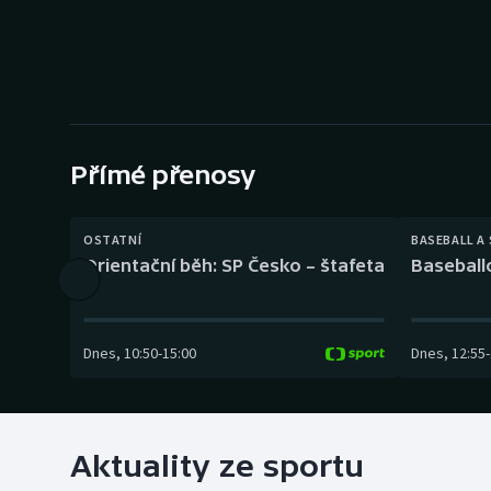
Curling
Dostihy
Florbal
Futsal
Přímé přenosy
Golf
OSTATNÍ
BASEBALL A
Orientační běh: SP Česko – štafeta
Baseball
Gymnastika
Dnes
,
10:50
-
15:00
Dnes
,
12:55
-
Aktuality ze sportu