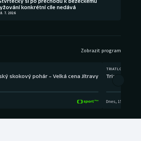
Štvrtecký si po přechodu k běžeckému
lyžování konkrétní cíle nedává
8. 7. 2026
Zobrazit program
TRIATLON
eský skokový pohár – Velká cena Jítravy
Triatlon: XTE
Dnes
,
15:00
-
16:10