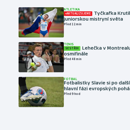
ATLETIKA
Tyčkařka Krutil
AKTUALIZUJEME
juniorskou mistryní světa
Před 12 min
TENIS
Lehečka v Montrealu
SESTŘIH
osmifinále
Před 48 min
FOTBAL
Fotbalistky Slavie si po dalš
hlavní fázi evropských pohá
Před 9 hod