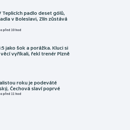
V Teplicích padlo deset gólů,
adla v Boleslavi, Zlín zůstává
o před 10 hod
:5 jako šok a porážka. Kluci si
věcí vyříkali, řekl trenér Plzně
alistou roku je podeváté
ský, Čechová slaví poprvé
o před 11 hod