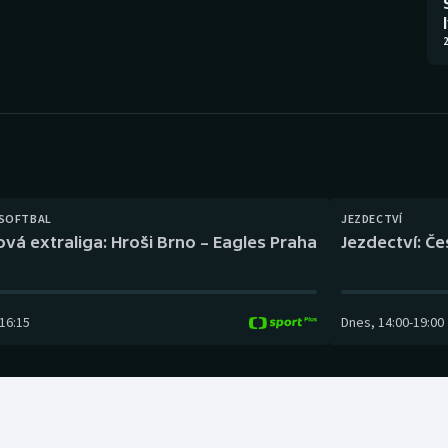
Moderní pětiboj
Triatlon
2
Motorsport
Veslování
Olympijské hry
Vodní slalom
Parasport
Volejbal
Plavání
Ostatní
 SOFTBAL
JEZDECTVÍ
ová extraliga: Hroši Brno – Eagles Praha
Jezdectví: Č
Plážový volejbal
16:15
Dnes
,
14:00
-
19:00