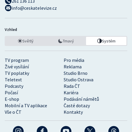
261 136 113
info@ceskatelevize.cz
Vzhled
Světlý
Tmavý
Systém
TV program
Pro média
Živé vysílání
Reklama
TV poplatky
Studio Brno
Teletext
Studio Ostrava
Podcasty
Rada ČT
Počasí
Kariéra
E-shop
Podávání námětů
Mobilní a TV aplikace
Časté dotazy
Vše o ČT
Kontakty