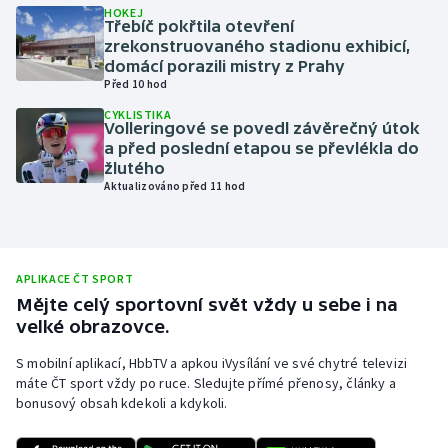
HOKEJ
Třebíč pokřtila otevření
Olympijské hry
zrekonstruovaného stadionu exhibicí,
domácí porazili mistry z Prahy
Parasport
Před 10 hod
CYKLISTIKA
Plavání
Volleringové se povedl závěrečný útok
a před poslední etapou se převlékla do
žlutého
Plážový volejbal
Aktualizováno před 11 hod
Ragby
Rychlobruslení
APLIKACE ČT SPORT
Mějte celý sportovní svět vždy u sebe i na
Rychlostní kanoistika
velké obrazovce.
S mobilní aplikací, HbbTV a apkou iVysílání ve své chytré televizi
Short track
máte ČT sport vždy po ruce. Sledujte přímé přenosy, články a
bonusový obsah kdekoli a kdykoli.
Sportovní střelba