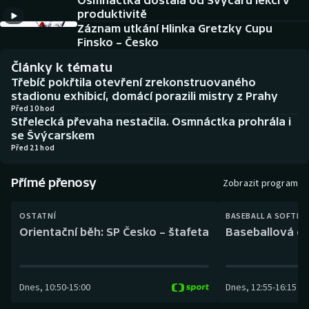
Osmnáctka dostala od Švýcarů lekci v
Baseball a softbal
Soutěže
produktivitě
Záznam utkání Hlinka Gretzky Cupu
Basketbal
Historické návraty
Finsko – Česko
Články k tématu
Biatlon
Aplikace ČT sport
Třebíč pokřtila otevření zrekonstruovaného
stadionu exhibicí, domácí porazili mistry z Prahy
Boby a skeleton
AZ kvíz
Před 10 hod
Střelecká převaha nestačila. Osmnáctka prohrála i
se Švýcarskem
Box
Před 21 hod
Curling
Přímé přenosy
Zobrazit program
Dostihy
OSTATNÍ
BASEBALL A SOFTBA
Orientační běh: SP Česko – štafeta
Baseballová ex
Florbal
Futsal
Dnes
,
10:50
-
15:00
Dnes
,
12:55
-
16:15
Golf