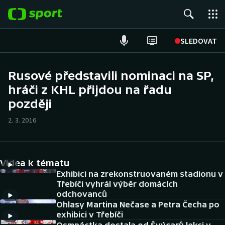
POPULÁRNÍ
SLEDOVAT
Fotbal
Rusové představili nominaci na SP,
hráči z KHL přijdou na řadu
Hokej
později
Tenis
2. 3. 2016
Atletika
Cyklistika
Videa k tématu
Exhibici na zrekonstruovaném stadionu v
DALŠÍ SPORTY
Třebíči vyhrál výběr domácích
odchovanců
Ohlasy Martina Nečase a Petra Čecha po
Americký fotbal
NEPŘEHLÉDNĚTE
exhibici v Třebíči