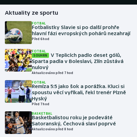
Aktuality ze sportu
Gymnastika
FOTBAL
Fotbalistky Slavie si po další prohře
Házená
hlavní fázi evropských pohárů nezahrají
Před 6 hod
Jezdectví
FOTBAL
V Teplicích padlo deset gólů,
SOUHRN
Judo
Sparta padla v Boleslavi, Zlín zůstává
nulový
Krasobruslení
Aktualizováno před 7 hod
FOTBAL
Remíza 5:5 jako šok a porážka. Kluci si
Lezení
spoustu věcí vyříkali, řekl trenér Plzně
Hyský
Lyže a snowboard
Před 7 hod
BASKETBAL
Moderní pětiboj
Basketbalistou roku je podeváté
Satoranský, Čechová slaví poprvé
Aktualizováno před 8 hod
Motorsport