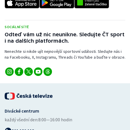
Stolní tenis
Triatlon
SOCIÁLNÍ SÍTĚ
Veslování
Odteď vám už nic neunikne. Sledujte ČT sport
i na dalších platformách.
Vodní slalom
Nenechte si nikde ujít nejnovější sportovní události. Sledujte nás i
na Facebooku, X, Instagramu, Threads či YouTube a buďte v obraze.
Volejbal
Ostatní
Divácké centrum
každý všední den:
8:00—16:00 hodin