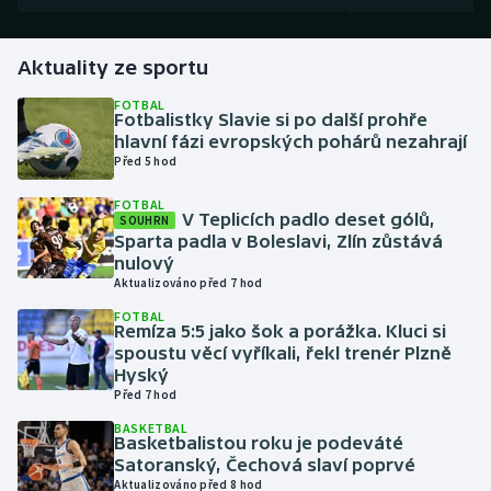
Gymnastika
Aktuality ze sportu
Házená
FOTBAL
Fotbalistky Slavie si po další prohře
hlavní fázi evropských pohárů nezahrají
Jezdectví
Před 5 hod
FOTBAL
Judo
V Teplicích padlo deset gólů,
SOUHRN
Sparta padla v Boleslavi, Zlín zůstává
Krasobruslení
nulový
Aktualizováno před 7 hod
Lezení
FOTBAL
Remíza 5:5 jako šok a porážka. Kluci si
spoustu věcí vyříkali, řekl trenér Plzně
Lyže a snowboard
Hyský
Před 7 hod
Moderní pětiboj
BASKETBAL
Basketbalistou roku je podeváté
Satoranský, Čechová slaví poprvé
Motorsport
Aktualizováno před 8 hod