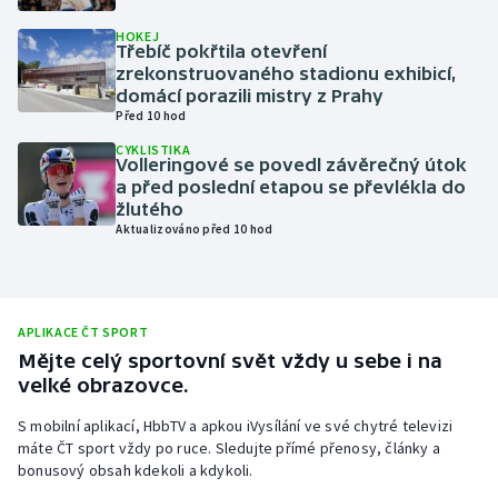
Olympijské hry
HOKEJ
Třebíč pokřtila otevření
zrekonstruovaného stadionu exhibicí,
Parasport
domácí porazili mistry z Prahy
Před 10 hod
Plavání
CYKLISTIKA
Volleringové se povedl závěrečný útok
a před poslední etapou se převlékla do
Plážový volejbal
žlutého
Aktualizováno před 10 hod
Ragby
Rychlobruslení
APLIKACE ČT SPORT
Rychlostní kanoistika
Mějte celý sportovní svět vždy u sebe i na
velké obrazovce.
Short track
S mobilní aplikací, HbbTV a apkou iVysílání ve své chytré televizi
máte ČT sport vždy po ruce. Sledujte přímé přenosy, články a
Sportovní střelba
bonusový obsah kdekoli a kdykoli.