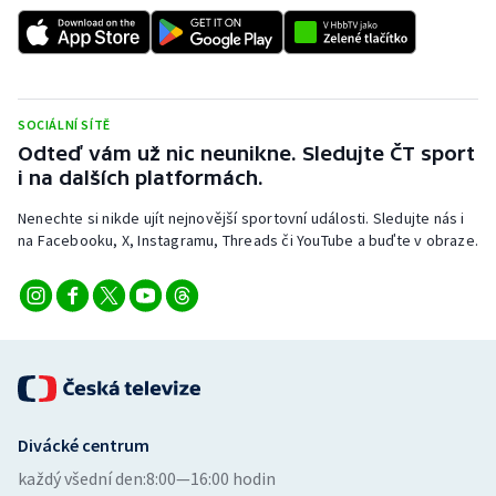
Stolní tenis
Triatlon
Veslování
SOCIÁLNÍ SÍTĚ
Odteď vám už nic neunikne. Sledujte ČT sport
Vodní slalom
i na dalších platformách.
Nenechte si nikde ujít nejnovější sportovní události. Sledujte nás i
Volejbal
na Facebooku, X, Instagramu, Threads či YouTube a buďte v obraze.
Ostatní
Divácké centrum
každý všední den:
8:00—16:00 hodin