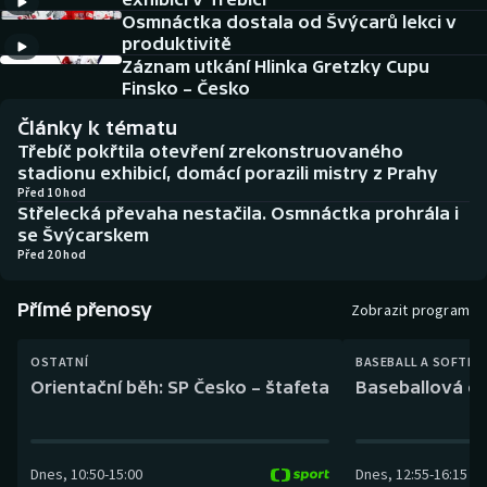
Baseball a softbal
Soutěže
Osmnáctka dostala od Švýcarů lekci v
produktivitě
Basketbal
Historické návraty
Záznam utkání Hlinka Gretzky Cupu
Finsko – Česko
Biatlon
Aplikace ČT sport
Články k tématu
Třebíč pokřtila otevření zrekonstruovaného
Boby a skeleton
AZ kvíz
stadionu exhibicí, domácí porazili mistry z Prahy
Před 10 hod
Střelecká převaha nestačila. Osmnáctka prohrála i
Box
se Švýcarskem
Před 20 hod
Curling
Přímé přenosy
Zobrazit program
Dostihy
OSTATNÍ
BASEBALL A SOFTBA
Florbal
Orientační běh: SP Česko – štafeta
Baseballová ex
Futsal
Dnes
,
10:50
-
15:00
Dnes
,
12:55
-
16:15
Golf