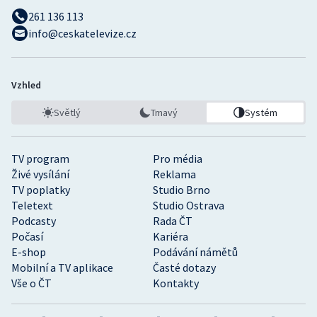
261 136 113
info@ceskatelevize.cz
Vzhled
Světlý
Tmavý
Systém
TV program
Pro média
Živé vysílání
Reklama
TV poplatky
Studio Brno
Teletext
Studio Ostrava
Podcasty
Rada ČT
Počasí
Kariéra
E-shop
Podávání námětů
Mobilní a TV aplikace
Časté dotazy
Vše o ČT
Kontakty