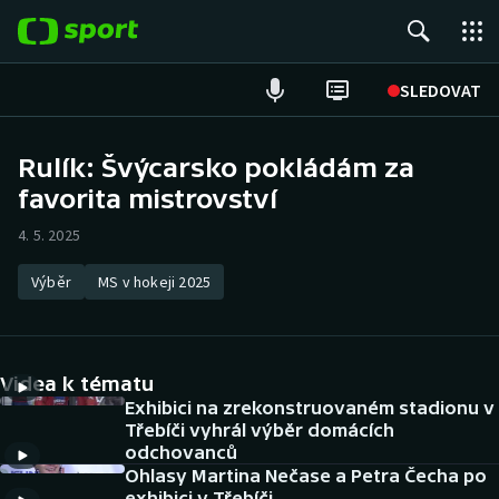
POPULÁRNÍ
SLEDOVAT
Fotbal
Rulík: Švýcarsko pokládám za
favorita mistrovství
Hokej
4. 5. 2025
Tenis
Výběr
MS v hokeji 2025
Atletika
Cyklistika
Videa k tématu
DALŠÍ SPORTY
Exhibici na zrekonstruovaném stadionu v
Třebíči vyhrál výběr domácích
odchovanců
Americký fotbal
NEPŘEHLÉDNĚTE
Ohlasy Martina Nečase a Petra Čecha po
exhibici v Třebíči