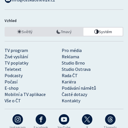
Vzhled
Světlý
Tmavý
Systém
TV program
Pro média
Živé vysílání
Reklama
TV poplatky
Studio Brno
Teletext
Studio Ostrava
Podcasty
Rada ČT
Počasí
Kariéra
E-shop
Podávání námětů
Mobilní a TV aplikace
Časté dotazy
Vše o ČT
Kontakty
Instagram
Facebook
YouTube
X
Threads