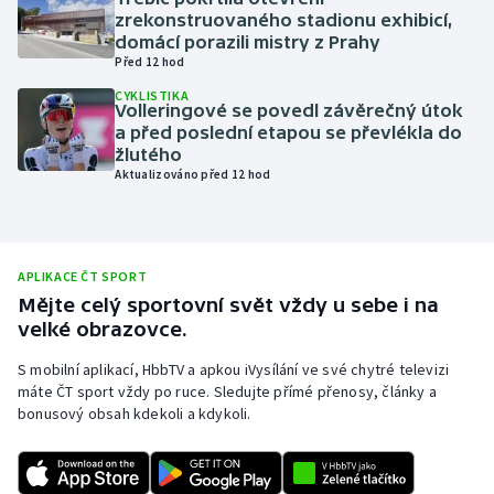
zrekonstruovaného stadionu exhibicí,
Olympijské hry
domácí porazili mistry z Prahy
Před 12 hod
Parasport
CYKLISTIKA
Volleringové se povedl závěrečný útok
a před poslední etapou se převlékla do
Plavání
žlutého
Aktualizováno před 12 hod
Plážový volejbal
Ragby
APLIKACE ČT SPORT
Rychlobruslení
Mějte celý sportovní svět vždy u sebe i na
velké obrazovce.
Rychlostní kanoistika
S mobilní aplikací, HbbTV a apkou iVysílání ve své chytré televizi
máte ČT sport vždy po ruce. Sledujte přímé přenosy, články a
Short track
bonusový obsah kdekoli a kdykoli.
Sportovní střelba