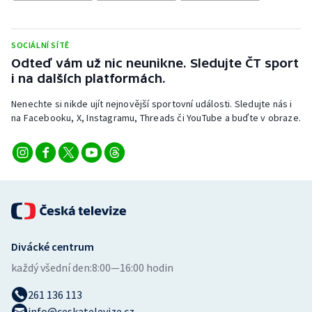
Stolní tenis
Triatlon
SOCIÁLNÍ SÍTĚ
Odteď vám už nic neunikne. Sledujte ČT sport
Veslování
i na dalších platformách.
Nenechte si nikde ujít nejnovější sportovní události. Sledujte nás i
Vodní slalom
na Facebooku, X, Instagramu, Threads či YouTube a buďte v obraze.
Volejbal
Ostatní
Divácké centrum
každý všední den:
8:00—16:00 hodin
261 136 113
info@ceskatelevize.cz