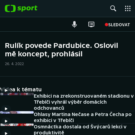
POPULÁRNÍ
SLEDOVAT
Fotbal
Rulík povede Pardubice. Oslovil
mě koncept, prohlásil
Hokej
26. 4. 2022
Tenis
Atletika
Videa k tématu
Cyklistika
Exhibici na zrekonstruovaném stadionu v
Třebíči vyhrál výběr domácích
odchovanců
DALŠÍ SPORTY
Ohlasy Martina Nečase a Petra Čecha po
exhibici v Třebíči
Americký fotbal
NEPŘEHLÉDNĚTE
Osmnáctka dostala od Švýcarů lekci v
produktivitě