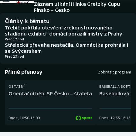
Baseball a softbal
Soutěže
Záznam utkání Hlinka Gretzky Cupu
Finsko – Česko
Basketbal
Historické návraty
Články k tématu
Třebíč pokřtila otevření zrekonstruovaného
Biatlon
Aplikace ČT sport
stadionu exhibicí, domácí porazili mistry z Prahy
Před 12 hod
Střelecká převaha nestačila. Osmnáctka prohrála i
Boby a skeleton
AZ kvíz
se Švýcarskem
Před 23 hod
Box
Přímé přenosy
Zobrazit program
Curling
OSTATNÍ
BASEBALL A SOFTBA
Dostihy
Orientační běh: SP Česko – štafeta
Baseballová ex
Florbal
Dnes
,
10:50
-
15:00
Dnes
,
12:55
-
16:15
Futsal
Golf