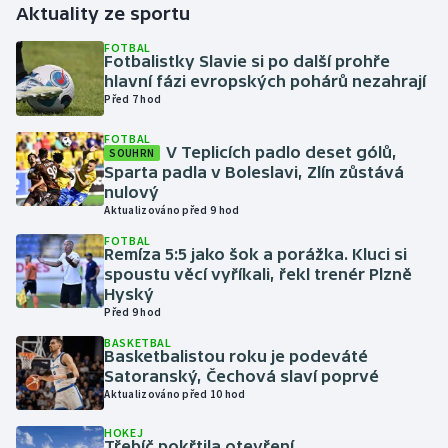
Aktuality ze sportu
Gymnastika
FOTBAL
Fotbalistky Slavie si po další prohře
hlavní fázi evropských pohárů nezahrají
Házená
Před 7 hod
FOTBAL
Jezdectví
V Teplicích padlo deset gólů,
SOUHRN
Sparta padla v Boleslavi, Zlín zůstává
Judo
nulový
Aktualizováno před 9 hod
Krasobruslení
FOTBAL
Remíza 5:5 jako šok a porážka. Kluci si
spoustu věcí vyříkali, řekl trenér Plzně
Lezení
Hyský
Před 9 hod
Lyže a snowboard
BASKETBAL
Basketbalistou roku je podeváté
Satoranský, Čechová slaví poprvé
Moderní pětiboj
Aktualizováno před 10 hod
Motorsport
HOKEJ
Třebíč pokřtila otevření