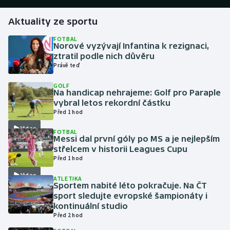
Aktuality ze sportu
Gymnastika
FOTBAL
Norové vyzývají Infantina k rezignaci,
Házená
ztratil podle nich důvěru
Právě teď
Jezdectví
GOLF
Na handicap nehrajeme: Golf pro Paraple
Judo
vybral letos rekordní částku
Před 1 hod
Krasobruslení
Video
FOTBAL
Messi dal první góly po MS a je nejlepším
Lezení
střelcem v historii Leagues Cupu
Před 1 hod
Lyže a snowboard
Video
ATLETIKA
Sportem nabité léto pokračuje. Na ČT
Moderní pětiboj
sport sledujte evropské šampionáty i
kontinuální studio
Před 2 hod
Motorsport