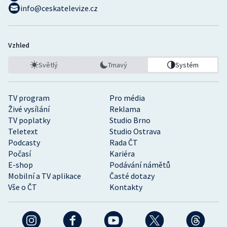
info@ceskatelevize.cz
Vzhled
Světlý
Tmavý
Systém
TV program
Pro média
Živé vysílání
Reklama
TV poplatky
Studio Brno
Teletext
Studio Ostrava
Podcasty
Rada ČT
Počasí
Kariéra
E-shop
Podávání námětů
Mobilní a TV aplikace
Časté dotazy
Vše o ČT
Kontakty