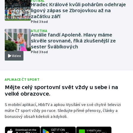
FOTBAL
Hradec Králové kvůli pohárům odehraje
Olympijské hry
ligový zápas se Zbrojovkou až na
začátku září
Před 3 hod
Parasport
ATLETIKA
Amálie fandí Apoleně. Hlavy máme
Plavání
skvěle srovnané, říká zkušenější ze
sester Švábíkových
Plážový volejbal
Před 3 hod
Video
Ragby
Rychlobruslení
APLIKACE ČT SPORT
Mějte celý sportovní svět vždy u sebe i na
velké obrazovce.
Rychlostní kanoistika
S mobilní aplikací, HbbTV a apkou iVysílání ve své chytré televizi
Short track
máte ČT sport vždy po ruce. Sledujte přímé přenosy, články a
bonusový obsah kdekoli a kdykoli.
Sportovní střelba