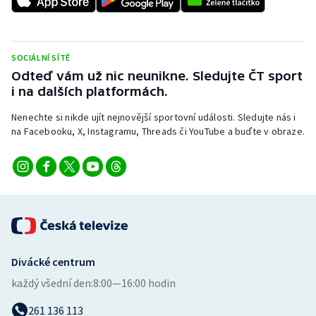
Stolní tenis
Triatlon
SOCIÁLNÍ SÍTĚ
Odteď vám už nic neunikne. Sledujte ČT sport
Veslování
i na dalších platformách.
Vodní slalom
Nenechte si nikde ujít nejnovější sportovní události. Sledujte nás i
na Facebooku, X, Instagramu, Threads či YouTube a buďte v obraze.
Volejbal
Ostatní
Divácké centrum
každý všední den:
8:00—16:00 hodin
261 136 113