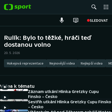
POPULÁRNÍ
SLEDOVAT
Fotbal
Rulík: Bylo to těžké, hráči teď
dostanou volno
Hokej
20. 5. 2026
Tenis
Hokejová reprezentace
Nejnovější videa
Nejlepší videa
MS
Atletika
Cyklistika
Videa k tématu
DALŠÍ SPORTY
Záznam utkání Hlinka Gretzky Cupu
Finsko – Česko
Sestřih utkání Hlinka Gretzky Cupu Finsko
Americký fotbal
NEPŘEHLÉDNĚTE
– Česko