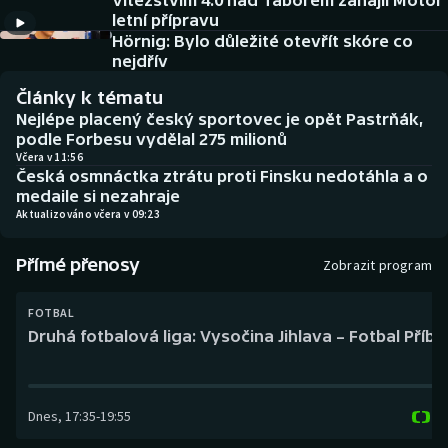
Vítězstvím 4:0 nad Táborem zahájil Motor
Baseball a softbal
Soutěže
letní přípravu
Hörnig: Bylo důležité otevřít skóre co
Basketbal
Historické návraty
nejdřív
Články k tématu
Biatlon
Aplikace ČT sport
Nejlépe placený český sportovec je opět Pastrňák,
podle Forbesu vydělal 275 milionů
Boby a skeleton
AZ kvíz
Včera v 11:56
Česká osmnáctka ztrátu proti Finsku nedotáhla a o
medaile si nezahraje
Box
Aktualizováno včera v 09:23
Curling
Přímé přenosy
Zobrazit program
Dostihy
FOTBAL
Druhá fotbalová liga: Vysočina Jihlava – Fotbal Příb
Florbal
Futsal
Dnes
,
17:35
-
19:55
Golf