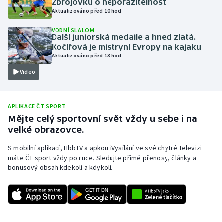
Zbrojovku o neporazitelnost
Aktualizováno před 10 hod
Olympijské hry
VODNÍ SLALOM
Další juniorská medaile a hned zlatá.
Parasport
Kočířová je mistryní Evropy na kajaku
Aktualizováno před 13 hod
Plavání
Video
Plážový volejbal
APLIKACE ČT SPORT
Ragby
Mějte celý sportovní svět vždy u sebe i na
velké obrazovce.
Rychlobruslení
S mobilní aplikací, HbbTV a apkou iVysílání ve své chytré televizi
Rychlostní kanoistika
máte ČT sport vždy po ruce. Sledujte přímé přenosy, články a
bonusový obsah kdekoli a kdykoli.
Short track
Sportovní střelba