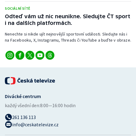
Stolní tenis
SOCIÁLNÍ SÍTĚ
Odteď vám už nic neunikne. Sledujte ČT sport
Triatlon
i na dalších platformách.
Veslování
Nenechte si nikde ujít nejnovější sportovní události. Sledujte nás i
na Facebooku, X, Instagramu, Threads či YouTube a buďte v obraze.
Vodní slalom
Volejbal
Ostatní
Divácké centrum
každý všední den:
8:00—16:00 hodin
261 136 113
info@ceskatelevize.cz