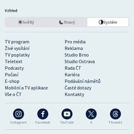
Vzhled
Světlý
Tmavý
Systém
TV program
Pro média
Živé vysílání
Reklama
TV poplatky
Studio Brno
Teletext
Studio Ostrava
Podcasty
Rada ČT
Počasí
Kariéra
E-shop
Podávání námětů
Mobilní a TV aplikace
Časté dotazy
Vše o ČT
Kontakty
Instagram
Facebook
YouTube
X
Threads