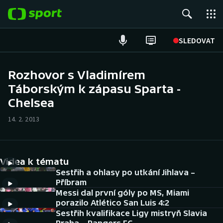
POPULÁRNÍ
SLEDOVAT
Fotbal
Rozhovor s Vladimírem
Táborským k zápasu Sparta -
Hokej
Chelsea
Tenis
14. 2. 2013
Atletika
Cyklistika
Videa k tématu
Sestřih a ohlasy po utkání Jihlava –
DALŠÍ SPORTY
Příbram
Messi dal první góly po MS, Miami
porazilo Atlético San Luis 4:2
Americký fotbal
NEPŘEHLÉDNĚTE
Sestřih kvalifikace Ligy mistryň Slavia