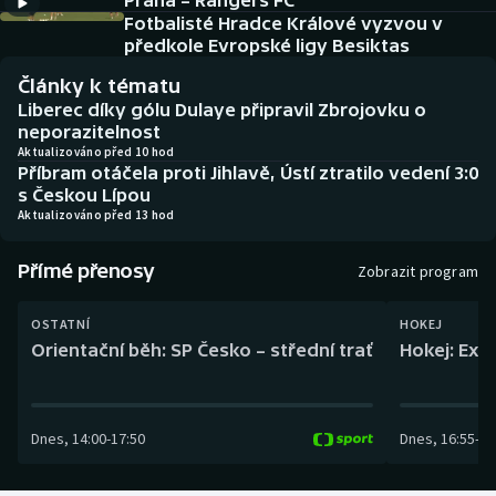
Praha – Rangers FC
Baseball a softbal
Soutěže
Fotbalisté Hradce Králové vyzvou v
předkole Evropské ligy Besiktas
Basketbal
Historické návraty
Články k tématu
Liberec díky gólu Dulaye připravil Zbrojovku o
Biatlon
Aplikace ČT sport
neporazitelnost
Aktualizováno před 10 hod
Příbram otáčela proti Jihlavě, Ústí ztratilo vedení 3:0
Boby a skeleton
AZ kvíz
s Českou Lípou
Aktualizováno před 13 hod
Box
Přímé přenosy
Zobrazit program
Curling
OSTATNÍ
HOKEJ
Dostihy
Orientační běh: SP Česko – střední trať
Hokej: Exh
Florbal
Dnes
,
14:00
-
17:50
Dnes
,
16:55
-
19
Futsal
Golf