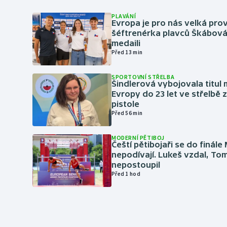
PLAVÁNÍ
Evropa je pro nás velká prov
šéftrenérka plavců Škábová 
medaili
Před 13 min
SPORTOVNÍ STŘELBA
Šindlerová vybojovala titul 
Evropy do 23 let ve střelbě 
pistole
Před 56 min
MODERNÍ PĚTIBOJ
Čeští pětibojaři se do finále
nepodívají. Lukeš vzdal, To
nepostoupil
Před 1 hod