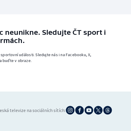
 neunikne. Sledujte ČT sport i
ormách.
 sportovní události. Sledujte nás i na Facebooku, X,
a buďte v obraze.
eská televize na sociálních sítích: