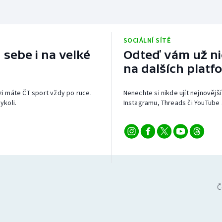
SOCIÁLNÍ SÍTĚ
 sebe i na velké
Odteď vám už nic
na dalších platf
izi máte ČT sport vždy po ruce.
Nenechte si nikde ujít nejnovější
ykoli.
Instagramu, Threads či YouTube 
Č