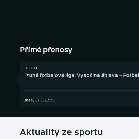
Curling
Dostihy
Florbal
Futsal
Přímé přenosy
Golf
FOTBAL
Druhá fotbalová liga: Vysočina Jihlava – Fotba
Gymnastika
Dnes
,
17:35
-
19:55
Aktuality ze sportu