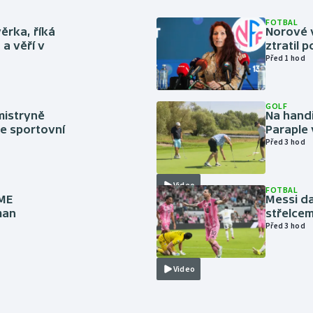
FOTBAL
ěrka, říká
Norové v
a věří v
ztratil 
Před 1 hod
GOLF
mistryně
Na handi
ze sportovní
Paraple 
Před 3 hod
Video
FOTBAL
 ME
Messi da
man
střelcem
Před 3 hod
Video