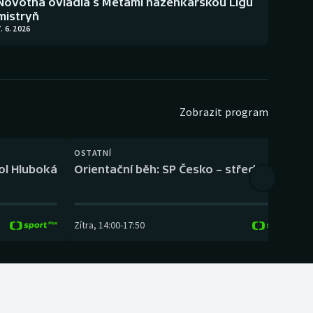
Novotná ovládla s Metami házenkářskou Ligu
mistryň
. 6. 2026
Zobrazit program
OSTATNÍ
H
kol Hluboká
Orientační běh: SP Česko – střední trať
H
Zítra
,
14:00
-
17:50
Z