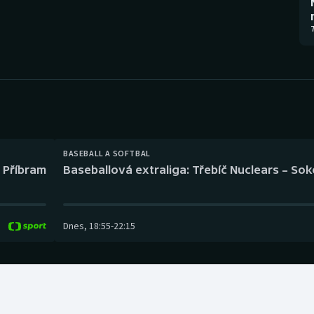
Moderní pětiboj
Triatlon
7
Motorsport
Veslování
Olympijské hry
Vodní slalom
Parasport
Volejbal
Plavání
Ostatní
BASEBALL A SOFTBAL
l Příbram
Baseballová extraliga: Třebíč Nuclears – So
Plážový volejbal
Dnes
,
18:55
-
22:15