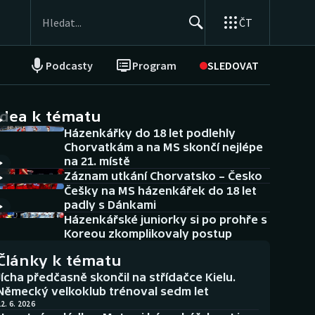
ČT
Podcasty
Program
SLEDOVAT
NEPŘEHLÉDNĚTE
Soutěže
idea k tématu
Házenkářky do 18 let podlehly
Historické návraty
Chorvatkám a na MS skončí nejlépe
na 21. místě
Aplikace ČT sport
Záznam utkání Chorvatsko – Česko
Češky na MS házenkářek do 18 let
AZ kvíz
padly s Dánkami
Házenkářské juniorky si po prohře s
Koreou zkomplikovaly postup
Články k tématu
Jícha předčasně skončil na střídačce Kielu.
Německý velkoklub trénoval sedm let
2. 6. 2026