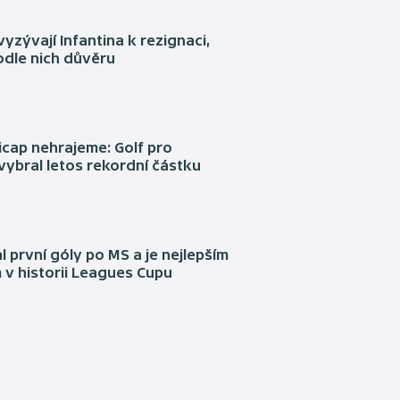
yzývají Infantina k rezignaci,
podle nich důvěru
cap nehrajeme: Golf pro
vybral letos rekordní částku
l první góly po MS a je nejlepším
 v historii Leagues Cupu