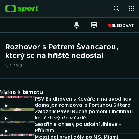
POPULÁRNÍ
SLEDOVAT
Fotbal
Rozhovor s Petrem Švancarou,
který se na hřiště nedostal
Hokej
1. 6. 2013
Tenis
Atletika
Videa k tématu
Cyklistika
PSV Eindhoven s Kovářem na úvod ligy
doma jen remizoval s Fortunou Sittard
Záložník Pavel Bucha pomohl Cincinnati
DALŠÍ SPORTY
ke třetí výhře v řadě
Sestřih a ohlasy po utkání Jihlava –
Americký fotbal
NEPŘEHLÉDNĚTE
Příbram
Messi dal první góly po MS, Miami