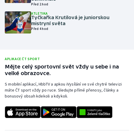
Před 2 hod
Olympijské hry
ATLETIKA
Tyčkařka Krutilová je juniorskou
Parasport
mistryní světa
Před 4 hod
Plavání
Plážový volejbal
APLIKACE ČT SPORT
Ragby
Mějte celý sportovní svět vždy u sebe i na
velké obrazovce.
Rychlobruslení
S mobilní aplikací, HbbTV a apkou iVysílání ve své chytré televizi
máte ČT sport vždy po ruce. Sledujte přímé přenosy, články a
Rychlostní kanoistika
bonusový obsah kdekoli a kdykoli.
Short track
Sportovní střelba