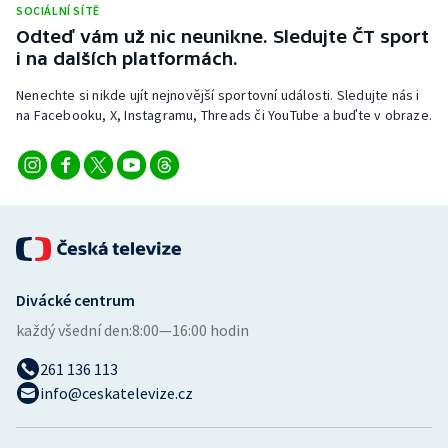
SOCIÁLNÍ SÍTĚ
Stolní tenis
Odteď vám už nic neunikne. Sledujte ČT sport
i na dalších platformách.
Triatlon
Nenechte si nikde ujít nejnovější sportovní události. Sledujte nás i
Veslování
na Facebooku, X, Instagramu, Threads či YouTube a buďte v obraze.
Vodní slalom
Volejbal
Ostatní
Divácké centrum
každý všední den:
8:00—16:00 hodin
261 136 113
info@ceskatelevize.cz