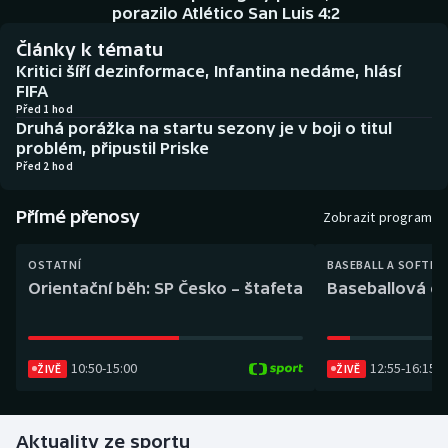
Baseball a softbal
Soutěže
porazilo Atlético San Luis 4:2
Články k tématu
Basketbal
Historické návraty
Kritici šíří dezinformace, Infantina nedáme, hlásí
FIFA
Biatlon
Aplikace ČT sport
Před 1 hod
Druhá porážka na startu sezony je v boji o titul
problém, připustil Priske
Boby a skeleton
AZ kvíz
Před 2 hod
Box
Přímé přenosy
Zobrazit program
Curling
OSTATNÍ
BASEBALL A SOFTBA
Orientační běh: SP Česko – štafeta
Baseballová ex
Dostihy
Florbal
10:50
-
15:00
12:55
-
16:15
ŽIVĚ
ŽIVĚ
Futsal
Aktuality ze sportu
Golf