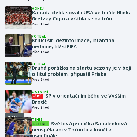
HOKEJ
Kanada deklasovala USA ve finále Hlinka
Gymnastika
Gretzky Cupu a vrátila se na trůn
Před 1 hod
Házená
FOTBAL
Kritici šíří dezinformace, Infantina
Jezdectví
nedáme, hlásí FIFA
Před 1 hod
Judo
FOTBAL
Druhá porážka na startu sezony je v boji
Krasobruslení
o titul problém, připustil Priske
Před 2 hod
Lezení
OSTATNÍ
SP v orientačním běhu ve Vyšším
ŽIVĚ
Lyže a snowboard
Brodě
Před 2 hod
Moderní pětiboj
Video
TENIS
Světová jednička Sabalenková
SESTŘIH
neuspěla ani v Torontu a končí v
Motorsport
osmifinále