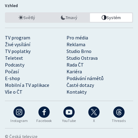
Vzhled
Světlý
Tmavý
Systém
TV program
Pro média
Živé vysílání
Reklama
TV poplatky
Studio Brno
Teletext
Studio Ostrava
Podcasty
Rada ČT
Počasí
Kariéra
E-shop
Podávání námětů
Mobilní a TV aplikace
Časté dotazy
Vše o ČT
Kontakty
Instagram
Facebook
YouTube
X
Threads
© Česká televize