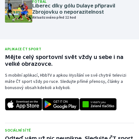
FOTBAL
Liberec díky gólu Dulaye připravil
Olympijské hry
Zbrojovku o neporazitelnost
Aktualizováno před 12 hod
Parasport
Plavání
APLIKACE ČT SPORT
Plážový volejbal
Mějte celý sportovní svět vždy u sebe i na
velké obrazovce.
Ragby
S mobilní aplikací, HbbTV a apkou iVysílání ve své chytré televizi
máte ČT sport vždy po ruce. Sledujte přímé přenosy, články a
Rychlobruslení
bonusový obsah kdekoli a kdykoli.
Rychlostní kanoistika
Short track
Sportovní střelba
SOCIÁLNÍ SÍTĚ
Odteď vám už nic neunikne. Sledujte ČT sport