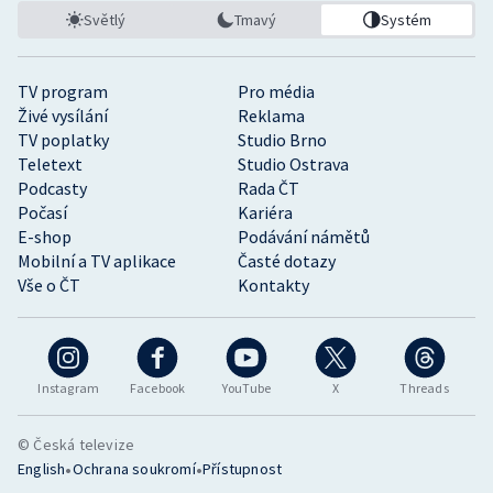
Světlý
Tmavý
Systém
TV program
Pro média
Živé vysílání
Reklama
TV poplatky
Studio Brno
Teletext
Studio Ostrava
Podcasty
Rada ČT
Počasí
Kariéra
E-shop
Podávání námětů
Mobilní a TV aplikace
Časté dotazy
Vše o ČT
Kontakty
Instagram
Facebook
YouTube
X
Threads
© Česká televize
•
•
English
Ochrana soukromí
Přístupnost