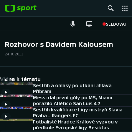
POPULÁRNÍ
SLEDOVAT
Fotbal
Rozhovor s Davidem Kalousem
Hokej
24. 8. 2011
Tenis
Videa k tématu
Atletika
Sestřih a ohlasy po utkání Jihlava –
Příbram
Cyklistika
Messi dal první góly po MS, Miami
porazilo Atlético San Luis 4:2
DALŠÍ SPORTY
Sestřih kvalifikace Ligy mistryň Slavia
Praha – Rangers FC
Americký fotbal
Fotbalisté Hradce Králové vyzvou v
NEPŘEHLÉDNĚTE
předkole Evropské ligy Besiktas