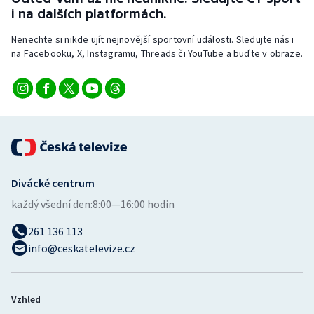
Stolní tenis
i na dalších platformách.
Nenechte si nikde ujít nejnovější sportovní události. Sledujte nás i
Triatlon
na Facebooku, X, Instagramu, Threads či YouTube a buďte v obraze.
Veslování
Vodní slalom
Volejbal
Ostatní
Divácké centrum
každý všední den:
8:00—16:00 hodin
261 136 113
info@ceskatelevize.cz
Vzhled