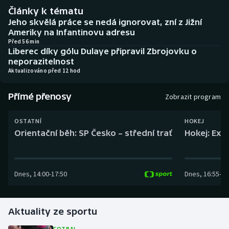
Baseball a softbal
Soutěže
Články k tématu
Jeho skvělá práce se nedá ignorovat, zní z Jižní
Basketbal
Historické návraty
Ameriky na Infantinovu adresu
Před 56 min
Liberec díky gólu Dulaye připravil Zbrojovku o
Biatlon
Aplikace ČT sport
neporazitelnost
Aktualizováno před 12 hod
Boby a skeleton
AZ kvíz
Přímé přenosy
Zobrazit program
Box
OSTATNÍ
HOKEJ
Curling
Orientační běh: SP Česko – střední trať
Hokej: Exh
Dostihy
Dnes
,
14:00
-
17:50
Dnes
,
16:55
-
19
Florbal
Futsal
Aktuality ze sportu
Golf
FOTBAL