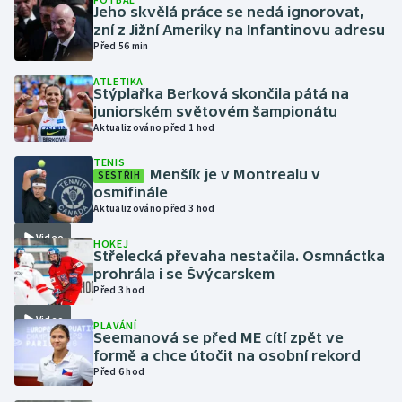
Jeho skvělá práce se nedá ignorovat,
zní z Jižní Ameriky na Infantinovu adresu
Gymnastika
Před 56 min
ATLETIKA
Házená
Stýplařka Berková skončila pátá na
juniorském světovém šampionátu
Jezdectví
Aktualizováno před 1 hod
TENIS
Judo
Menšík je v Montrealu v
SESTŘIH
osmifinále
Aktualizováno před 3 hod
Krasobruslení
Video
HOKEJ
Lezení
Střelecká převaha nestačila. Osmnáctka
prohrála i se Švýcarskem
Před 3 hod
Lyže a snowboard
Video
PLAVÁNÍ
Seemanová se před ME cítí zpět ve
Moderní pětiboj
formě a chce útočit na osobní rekord
Před 6 hod
Motorsport