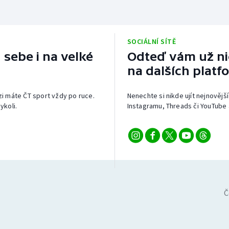
SOCIÁLNÍ SÍTĚ
 sebe i na velké
Odteď vám už nic
na dalších platf
izi máte ČT sport vždy po ruce.
Nenechte si nikde ujít nejnovější
ykoli.
Instagramu, Threads či YouTube 
Č