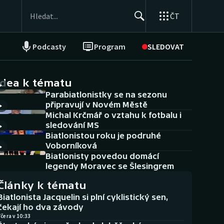
ČT
Podcasty
Program
SLEDOVAT
NEPŘEHLÉDNĚTE
Soutěže
idea k tématu
Parabiatlonistky se na sezonu
Historické návraty
připravují v Novém Městě
Michal Krčmář o vztahu k fotbalu i
Aplikace ČT sport
sledování MS
Biatlonistou roku je podruhé
AZ kvíz
Voborníková
Biatlonisty povedou domácí
legendy Moravec se Šlesingrem
Články k tématu
Biatlonista Jacquelin si plní cyklistický sen,
čekají ho dva závody
čera v 10:33