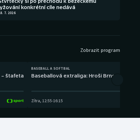
Štvrtecký si po přechodu k běžeckému
lyžování konkrétní cíle nedává
8. 7. 2026
Zobrazit program
BASEBALL A SOFTBAL
 – štafeta
Baseballová extraliga: Hroši Brno – Eagles
Zítra
,
12:55
-
16:15