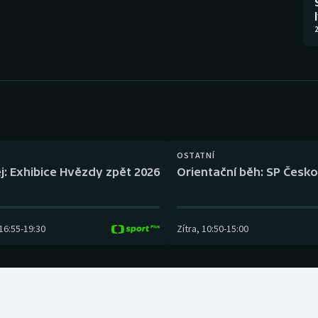
Moderní pětiboj
Triatlon
2
Motorsport
Veslování
Olympijské hry
Vodní slalom
Parasport
Volejbal
Plavání
Ostatní
OSTATNÍ
j: Exhibice Hvězdy zpět 2026
Orientační běh: SP Česko
Plážový volejbal
16:55
-
19:30
Zítra
,
10:50
-
15:00