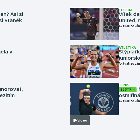
FOTBAL
en? Asi si
Vítek de
 si Staněk
United, 
Aktualizován
ATLETIKA
jela v
Stýplařk
juniors
Aktualizován
TENIS
gnorovat,
SESTŘIH
ezitím
osmifiná
Aktualizován
Video