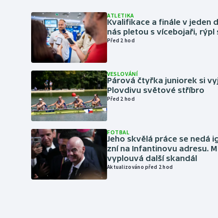
ATLETIKA
Kvalifikace a finále v jeden d
nás pletou s vícebojaři, rýpl
Před 2 hod
VESLOVÁNÍ
Párová čtyřka juniorek si vy
Plovdivu světové stříbro
Před 2 hod
FOTBAL
Jeho skvělá práce se nedá i
zní na Infantinovu adresu. M
vyplouvá další skandál
Aktualizováno před 2 hod