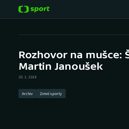
POPULÁRNÍ
DALŠÍ SPORTY
Fotbal
Americký fotbal
Rozhovor na mušce: 
Hokej
Baseball a softbal
Martin Janoušek
Tenis
Basketbal
20. 1. 2018
Atletika
Biatlon
Archiv
Zimní sporty
Cyklistika
Boby a skeleton
Box