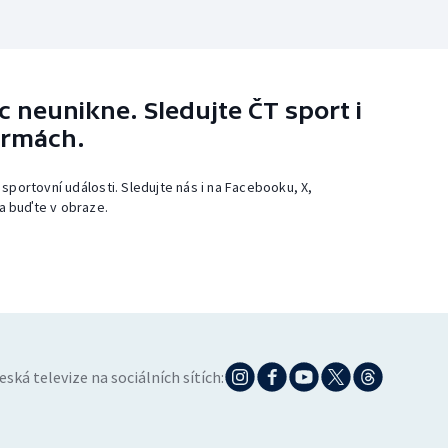
 neunikne. Sledujte ČT sport i
ormách.
 sportovní události. Sledujte nás i na Facebooku, X,
a buďte v obraze.
eská televize na sociálních sítích: