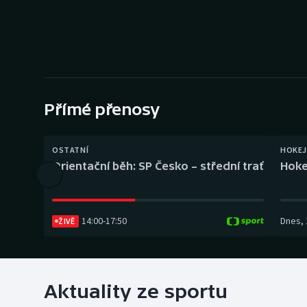
Curling
Dostihy
Florbal
Futsal
Přímé přenosy
Golf
OSTATNÍ
HOKEJ
Orientační běh: SP Česko – střední trať
Hoke
Gymnastika
14:00
-
17:50
Dnes
,
ŽIVĚ
Aktuality ze sportu