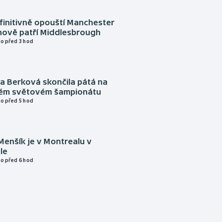
finitivně opouští Manchester
nově patří Middlesbrough
o před 3 hod
a Berková skončila pátá na
kém světovém šampionátu
o před 5 hod
Menšík je v Montrealu v
le
o před 6 hod