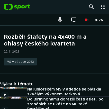
POPULÁRNÍ
SLEDOVAT
Fotbal
Rozběh štafety na 4x400 m a
ohlasy českého kvarteta
Hokej
26. 8. 2023
Tenis
MS v atletice 2023
Atletika
Cyklistika
Videa k tématu
DALŠÍ SPORTY
Na juniorském MS v atletice se blýskla
skvělým výkonem Berková
Do Birminghamu dorazili čeští atleti, po
Americký fotbal
NEPŘEHLÉDNĚTE
zraněních se ukáže na ME také
Petržilková