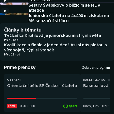
Baseball a softbal
Soutěže
Sestry Švábíkovy o blížícím se ME v
atletice
Basketbal
Historické návraty
Juniorská štafeta na 4x400 m získala na
MS senzační stříbro
Biatlon
Aplikace ČT sport
Články k tématu
Tyčkařka Krutilová je juniorskou mistryní světa
Boby a skeleton
AZ kvíz
Před 3 hod
Kvalifikace a finále v jeden den? Asi si nás pletou s
vícebojaři, rýpl si Staněk
Box
Před 23 hod
Curling
Přímé přenosy
Zobrazit program
Dostihy
OSTATNÍ
BASEBALL A SOFTBA
Orientační běh: SP Česko – štafeta
Baseballová ex
Florbal
Futsal
10:50
-
15:00
Dnes
,
12:55
-
16:15
ŽIVĚ
Golf