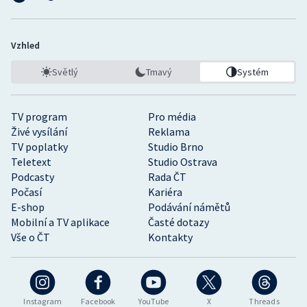
Vzhled
Světlý
Tmavý
Systém
TV program
Pro média
Živé vysílání
Reklama
TV poplatky
Studio Brno
Teletext
Studio Ostrava
Podcasty
Rada ČT
Počasí
Kariéra
E-shop
Podávání námětů
Mobilní a TV aplikace
Časté dotazy
Vše o ČT
Kontakty
Instagram
Facebook
YouTube
X
Threads