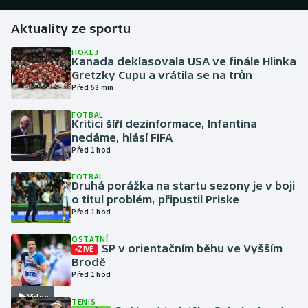
Aktuality ze sportu
Gymnastika
HOKEJ
Kanada deklasovala USA ve finále Hlinka
Házená
Gretzky Cupu a vrátila se na trůn
Před 58 min
Jezdectví
FOTBAL
Kritici šíří dezinformace, Infantina
Judo
nedáme, hlásí FIFA
Před 1 hod
Krasobruslení
FOTBAL
Druhá porážka na startu sezony je v boji
Lezení
o titul problém, připustil Priske
Před 1 hod
Lyže a snowboard
OSTATNÍ
SP v orientačním běhu ve Vyšším
ŽIVĚ
Moderní pětiboj
Brodě
Před 1 hod
Motorsport
Video
TENIS