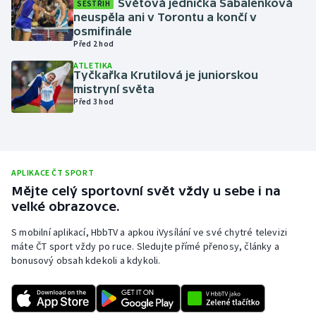
Světová jednička Sabalenková
SESTŘIH
neuspěla ani v Torontu a končí v
Olympijské hry
osmifinále
Před 2 hod
Parasport
ATLETIKA
Tyčkařka Krutilová je juniorskou
Plavání
mistryní světa
Před 3 hod
Plážový volejbal
Ragby
APLIKACE ČT SPORT
Rychlobruslení
Mějte celý sportovní svět vždy u sebe i na
velké obrazovce.
Rychlostní kanoistika
S mobilní aplikací, HbbTV a apkou iVysílání ve své chytré televizi
máte ČT sport vždy po ruce. Sledujte přímé přenosy, články a
Short track
bonusový obsah kdekoli a kdykoli.
Sportovní střelba