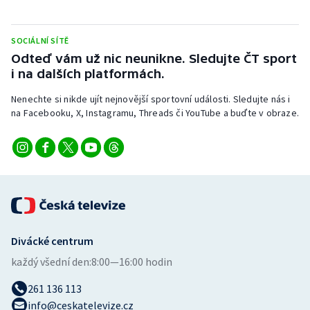
Stolní tenis
SOCIÁLNÍ SÍTĚ
Triatlon
Odteď vám už nic neunikne. Sledujte ČT sport
i na dalších platformách.
Veslování
Nenechte si nikde ujít nejnovější sportovní události. Sledujte nás i
Vodní slalom
na Facebooku, X, Instagramu, Threads či YouTube a buďte v obraze.
Volejbal
Ostatní
Divácké centrum
každý všední den:
8:00—16:00 hodin
261 136 113
info@ceskatelevize.cz