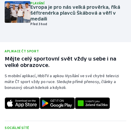
PLAVÁNÍ
Evropa je pro nás velká prověrka, říká
Olympijské hry
šéftrenérka plavců Škábová a věří v
medaili
Parasport
Před 3 hod
Plavání
Plážový volejbal
APLIKACE ČT SPORT
Mějte celý sportovní svět vždy u sebe i na
velké obrazovce.
Ragby
S mobilní aplikací, HbbTV a apkou iVysílání ve své chytré televizi
Rychlobruslení
máte ČT sport vždy po ruce. Sledujte přímé přenosy, články a
bonusový obsah kdekoli a kdykoli.
Rychlostní kanoistika
Short track
Sportovní střelba
SOCIÁLNÍ SÍTĚ