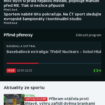
Moc bych si přála nějakou medaili, popisuje Manuel
Baseball a softbal
Soutěže
před ME. Tlak si nechce připustit
Před 1 hod
Sportem nabité léto pokračuje. Na ČT sport sledujte
Basketbal
Historické návraty
evropské šampionáty i kontinuální studio
Před 8 hod
Biatlon
Aplikace ČT sport
Přímé přenosy
Zobrazit program
Boby a skeleton
AZ kvíz
BASEBALL A SOFTBAL
Box
Baseballová extraliga: Třebíč Nuclears – Sokol Hlub
Curling
18:55
-
22:15
Dostihy
ŽIVĚ
Florbal
Aktuality ze sportu
Futsal
FOTBAL
Příbram otáčela proti
AKTUALIZUJEME
Jihlavě, výhru zařídil dvěma brankami
Golf