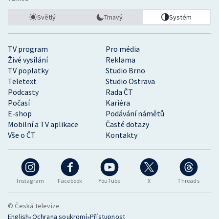
Světlý
Tmavý
Systém
TV program
Pro média
Živé vysílání
Reklama
TV poplatky
Studio Brno
Teletext
Studio Ostrava
Podcasty
Rada ČT
Počasí
Kariéra
E-shop
Podávání námětů
Mobilní a TV aplikace
Časté dotazy
Vše o ČT
Kontakty
Instagram
Facebook
YouTube
X
Threads
© Česká televize
•
•
English
Ochrana soukromí
Přístupnost