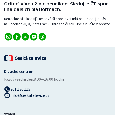
Odteď vám už nic neunikne. Sledujte ČT sport
Stolní tenis
i na dalších platformách.
Triatlon
Nenechte si nikde ujít nejnovější sportovní události. Sledujte nás i
na Facebooku, X, Instagramu, Threads či YouTube a buďte v obraze.
Veslování
Vodní slalom
Volejbal
Ostatní
Divácké centrum
každý všední den:
8:00—16:00 hodin
261 136 113
info@ceskatelevize.cz
Vzhled