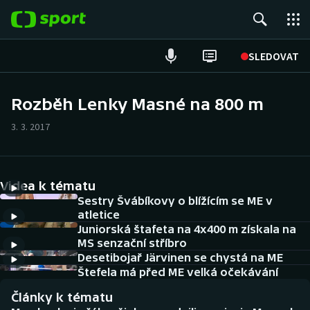
POPULÁRNÍ
SLEDOVAT
Fotbal
Rozběh Lenky Masné na 800 m
Hokej
3. 3. 2017
Tenis
Videa k tématu
Atletika
Sestry Švábíkovy o blížícím se ME v
atletice
Cyklistika
Juniorská štafeta na 4x400 m získala na
MS senzační stříbro
DALŠÍ SPORTY
Desetibojař Järvinen se chystá na ME
Štefela má před ME velká očekávání
Americký fotbal
NEPŘEHLÉDNĚTE
Články k tématu