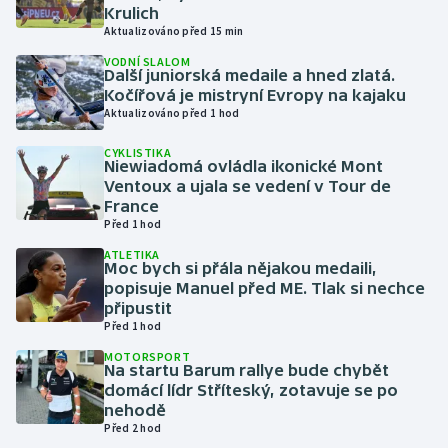
Krulich
Aktualizováno před 15 min
Gymnastika
VODNÍ SLALOM
Další juniorská medaile a hned zlatá.
Házená
Kočířová je mistryní Evropy na kajaku
Aktualizováno před 1 hod
Jezdectví
CYKLISTIKA
Niewiadomá ovládla ikonické Mont
Ventoux a ujala se vedení v Tour de
Judo
France
Před 1 hod
Krasobruslení
ATLETIKA
Moc bych si přála nějakou medaili,
Lezení
popisuje Manuel před ME. Tlak si nechce
připustit
Před 1 hod
Lyže a snowboard
MOTORSPORT
Na startu Barum rallye bude chybět
Moderní pětiboj
domácí lídr Stříteský, zotavuje se po
nehodě
Motorsport
Před 2 hod