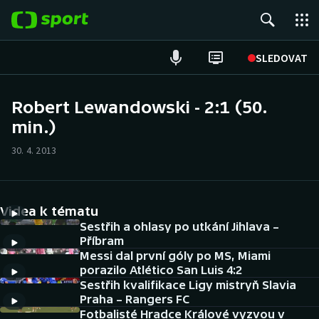
POPULÁRNÍ
SLEDOVAT
Fotbal
Robert Lewandowski - 2:1 (50.
min.)
Hokej
30. 4. 2013
Tenis
Atletika
Videa k tématu
Cyklistika
Sestřih a ohlasy po utkání Jihlava –
Příbram
Messi dal první góly po MS, Miami
DALŠÍ SPORTY
porazilo Atlético San Luis 4:2
Sestřih kvalifikace Ligy mistryň Slavia
Americký fotbal
NEPŘEHLÉDNĚTE
Praha – Rangers FC
Fotbalisté Hradce Králové vyzvou v