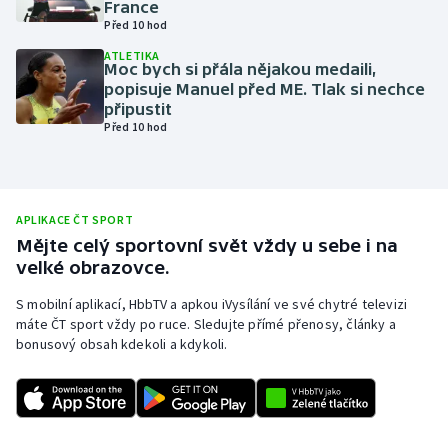
France
Před 10 hod
Olympijské hry
ATLETIKA
Moc bych si přála nějakou medaili,
Parasport
popisuje Manuel před ME. Tlak si nechce
připustit
Plavání
Před 10 hod
Plážový volejbal
Ragby
APLIKACE ČT SPORT
Mějte celý sportovní svět vždy u sebe i na
velké obrazovce.
Rychlobruslení
S mobilní aplikací, HbbTV a apkou iVysílání ve své chytré televizi
Rychlostní kanoistika
máte ČT sport vždy po ruce. Sledujte přímé přenosy, články a
bonusový obsah kdekoli a kdykoli.
Short track
Sportovní střelba