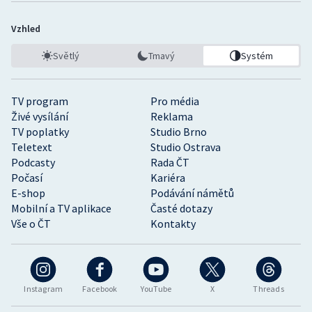
Vzhled
Světlý
Tmavý
Systém
TV program
Pro média
Živé vysílání
Reklama
TV poplatky
Studio Brno
Teletext
Studio Ostrava
Podcasty
Rada ČT
Počasí
Kariéra
E-shop
Podávání námětů
Mobilní a TV aplikace
Časté dotazy
Vše o ČT
Kontakty
Instagram
Facebook
YouTube
X
Threads