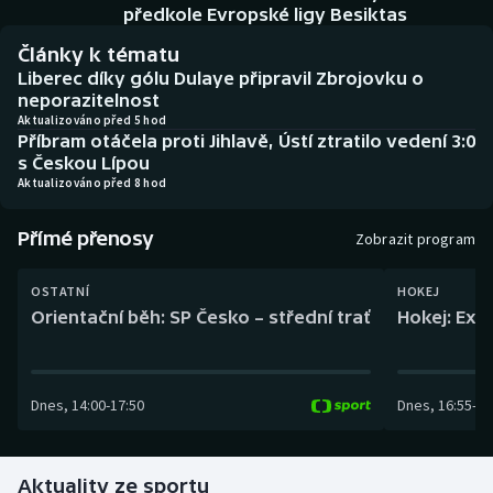
Baseball a softbal
Soutěže
předkole Evropské ligy Besiktas
Články k tématu
Basketbal
Historické návraty
Liberec díky gólu Dulaye připravil Zbrojovku o
neporazitelnost
Biatlon
Aplikace ČT sport
Aktualizováno před 5 hod
Příbram otáčela proti Jihlavě, Ústí ztratilo vedení 3:0
s Českou Lípou
Boby a skeleton
AZ kvíz
Aktualizováno před 8 hod
Box
Přímé přenosy
Zobrazit program
Curling
OSTATNÍ
HOKEJ
Orientační běh: SP Česko – střední trať
Hokej: Exh
Dostihy
Florbal
Dnes
,
14:00
-
17:50
Dnes
,
16:55
-
19
Futsal
Aktuality ze sportu
Golf