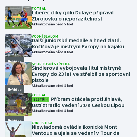
FOTBAL
Liberec díky gólu Dulaye připravil
Gymnastika
Zbrojovku o neporazitelnost
Aktualizováno před 5 hod
Házená
VODNÍ SLALOM
Další juniorská medaile a hned zlatá.
Jezdectví
Kočířová je mistryní Evropy na kajaku
Aktualizováno před 8 hod
Judo
Video
SPORTOVNÍ STŘELBA
Šindlerová vybojovala titul mistryně
Krasobruslení
Evropy do 23 let ve střelbě ze sportovní
pistole
Aktualizováno před 8 hod
Lezení
Video
FOTBAL
Příbram otáčela proti Jihlavě,
SESTŘIH
Lyže a snowboard
Ústí ztratilo vedení 3:0 s Českou Lípou
Aktualizováno před 8 hod
Moderní pětiboj
Video
CYKLISTIKA
Niewiadomá ovládla ikonické Mont
Motorsport
Ventoux a ujala se vedení v Tour de