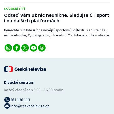
Stolní tenis
SOCIÁLNÍ SÍTĚ
Odteď vám už nic neunikne. Sledujte ČT sport
Triatlon
i na dalších platformách.
Veslování
Nenechte si nikde ujít nejnovější sportovní události. Sledujte nás i
na Facebooku, X, Instagramu, Threads či YouTube a buďte v obraze.
Vodní slalom
Volejbal
Ostatní
Divácké centrum
každý všední den:
8:00—16:00 hodin
261 136 113
info@ceskatelevize.cz