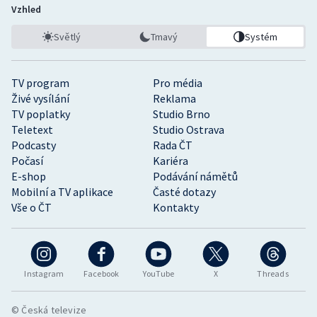
Vzhled
Světlý
Tmavý
Systém
TV program
Pro média
Živé vysílání
Reklama
TV poplatky
Studio Brno
Teletext
Studio Ostrava
Podcasty
Rada ČT
Počasí
Kariéra
E-shop
Podávání námětů
Mobilní a TV aplikace
Časté dotazy
Vše o ČT
Kontakty
Instagram
Facebook
YouTube
X
Threads
© Česká televize