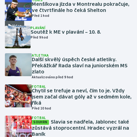
Menšíkova jízda v Montrealu pokračuje,
ve čtvrtfinále ho čeká Shelton
Futsal
Před 1 hod
Video
PLAVÁNÍ
Golf
Soutěž k ME v plavání – 10. 8.
Před 9 hod
Gymnastika
ATLETIKA
Házená
Další skvělý úspěch české atletiky.
Překážkář Rada slaví na juniorském MS
zlato
Jezdectví
Aktualizováno před 9 hod
FOTBAL
Judo
Chytil se trefuje a neví, čím to je. Vždy
jsem začal dávat góly až v sedmém kole,
Krasobruslení
říká
Před 10 hod
Lezení
FOTBAL
Slavia se nadřela, Jablonec také
SOUHRN
zůstává stoprocentní. Hradec vyzrál na
Lyže a snowboard
Baník