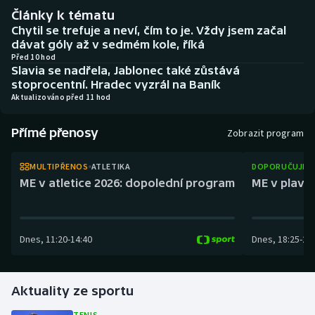
Atletika
Soutěže
Články k tématu
Chytil se trefuje a neví, čím to je. Vždy jsem začal
Baseball a softbal
Historické návraty
dávat góly až v sedmém kole, říká
Před 10 hod
Slavia se nadřela, Jablonec také zůstává
Basketbal
Aplikace ČT sport
stoprocentní. Hradec vyzrál na Baník
Aktualizováno před 11 hod
Biatlon
AZ kvíz
Přímé přenosy
Zobrazit program
Boby a skeleton
MULTIPŘENOS
ATLETIKA
DOPORUČUJEM
Box
ME v atletice 2026: dopolední program
ME v plaván
Curling
Dnes
,
11:20
-
14:40
Dnes
,
18:25
-
21
Cyklistika
Dostihy
Aktuality ze sportu
Florbal
TENIS