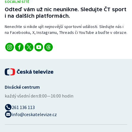
SOCIÁLNÍ SÍTĚ
Short track
Odteď vám už nic neunikne. Sledujte ČT sport
i na dalších platformách.
Sportovní střelba
Nenechte si nikde ujít nejnovější sportovní události. Sledujte nás i
Stolní tenis
na Facebooku, X, Instagramu, Threads či YouTube a buďte v obraze.
Triatlon
Veslování
Vodní slalom
Divácké centrum
Volejbal
každý všední den:
8:00—16:00 hodin
Ostatní
261 136 113
info@ceskatelevize.cz