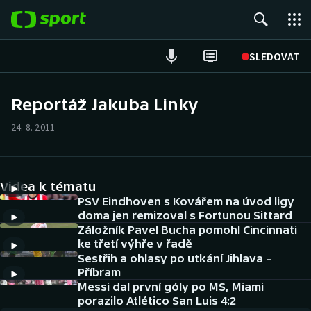
POPULÁRNÍ
SLEDOVAT
ME v atletice
Reportáž Jakuba Linky
ME v plavání
24. 8. 2011
Fotbal
Videa k tématu
Hokej
PSV Eindhoven s Kovářem na úvod ligy
doma jen remizoval s Fortunou Sittard
Tenis
Záložník Pavel Bucha pomohl Cincinnati
ke třetí výhře v řadě
DALŠÍ SPORTY
Sestřih a ohlasy po utkání Jihlava –
Příbram
Americký fotbal
Messi dal první góly po MS, Miami
NEPŘEHLÉDNĚTE
porazilo Atlético San Luis 4:2