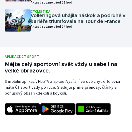
Aktualizováno před 11 hod
Moderní pětiboj
CYKLISTIKA
Volleringová uhájila náskok a podruhé v
kariéře triumfovala na Tour de France
Motorsport
Aktualizováno před 14 hod
Olympijské hry
Parasport
APLIKACE ČT SPORT
Mějte celý sportovní svět vždy u sebe i na
Plavání
velké obrazovce.
Plážový volejbal
S mobilní aplikací, HbbTV a apkou iVysílání ve své chytré televizi
máte ČT sport vždy po ruce. Sledujte přímé přenosy, články a
bonusový obsah kdekoli a kdykoli.
Ragby
Rychlobruslení
Rychlostní kanoistika