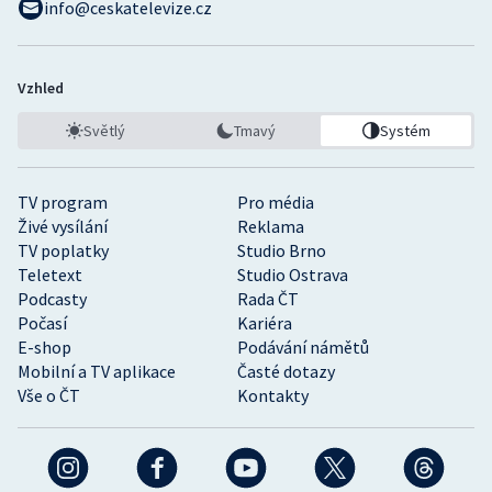
info@ceskatelevize.cz
Vzhled
Světlý
Tmavý
Systém
TV program
Pro média
Živé vysílání
Reklama
TV poplatky
Studio Brno
Teletext
Studio Ostrava
Podcasty
Rada ČT
Počasí
Kariéra
E-shop
Podávání námětů
Mobilní a TV aplikace
Časté dotazy
Vše o ČT
Kontakty