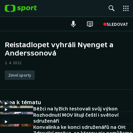
POPULÁRNÍ
SLEDOVAT
Fotbal
Reistadlopet vyhráli Nyenget a
Anderssonová
Hokej
2. 4. 2022
Tenis
Zimní sporty
Atletika
Cyklistika
Videa k tématu
DALŠÍ SPORTY
Běžci na lyžích testovali svůj výkon
Rozhodnutí MOV litují čeští i světoví
sdruženáři
Americký fotbal
NEPŘEHLÉDNĚTE
Konvalinka ke konci sdruženářů na OH: