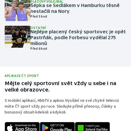
PLÁŽOVÝ VOLEJBAL
Šépka se Sedlákem v Hamburku těsně
Olympijské hry
nestačili na Nory
Před 5 hod
Parasport
OSTATNÍ
Nejlépe placený český sportovec je opět
Plavání
Pastrňák, podle Forbesu vydělal 275
milionů
Před 6 hod
Plážový volejbal
Ragby
APLIKACE ČT SPORT
Rychlobruslení
Mějte celý sportovní svět vždy u sebe i na
velké obrazovce.
Rychlostní kanoistika
S mobilní aplikací, HbbTV a apkou iVysílání ve své chytré televizi
máte ČT sport vždy po ruce. Sledujte přímé přenosy, články a
Short track
bonusový obsah kdekoli a kdykoli.
Sportovní střelba