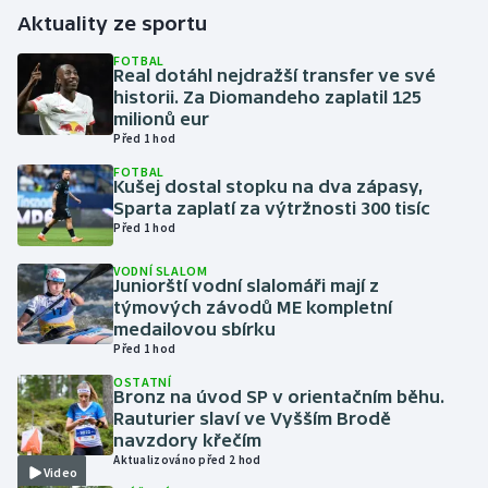
Aktuality ze sportu
Gymnastika
FOTBAL
Real dotáhl nejdražší transfer ve své
historii. Za Diomandeho zaplatil 125
Házená
milionů eur
Před 1 hod
Jezdectví
FOTBAL
Kušej dostal stopku na dva zápasy,
Judo
Sparta zaplatí za výtržnosti 300 tisíc
Před 1 hod
Krasobruslení
VODNÍ SLALOM
Juniorští vodní slalomáři mají z
týmových závodů ME kompletní
Lezení
medailovou sbírku
Před 1 hod
Lyže a snowboard
OSTATNÍ
Bronz na úvod SP v orientačním běhu.
Moderní pětiboj
Rauturier slaví ve Vyšším Brodě
navzdory křečím
Aktualizováno před 2 hod
Motorsport
Video