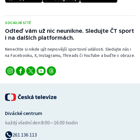
Stolní tenis
Triatlon
SOCIÁLNÍ SÍTĚ
Odteď vám už nic neunikne. Sledujte ČT sport
Veslování
i na dalších platformách.
Vodní slalom
Nenechte si nikde ujít nejnovější sportovní události. Sledujte nás i
na Facebooku, X, Instagramu, Threads či YouTube a buďte v obraze.
Volejbal
Ostatní
Divácké centrum
každý všední den:
8:00—16:00 hodin
261 136 113