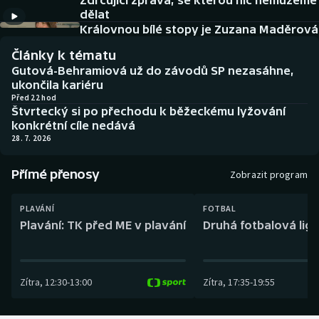
Zdrcující zpráva, se kterou nic nemůžeme
Baseball a softbal
Soutěže
dělat
Královnou bílé stopy je Zuzana Maděrová
Basketbal
Historické návraty
Články k tématu
Gutová-Behramiová už do závodů SP nezasáhne,
Biatlon
Aplikace ČT sport
ukončila kariéru
Před 22 hod
Štvrtecký si po přechodu k běžeckému lyžování
Boby a skeleton
AZ kvíz
konkrétní cíle nedává
28. 7. 2026
Box
Přímé přenosy
Zobrazit program
Curling
PLAVÁNÍ
FOTBAL
Dostihy
Plavání: TK před ME v plavání
Druhá fotbalová liga
Florbal
Zítra
,
12:30
-
13:00
Zítra
,
17:35
-
19:55
Futsal
Golf