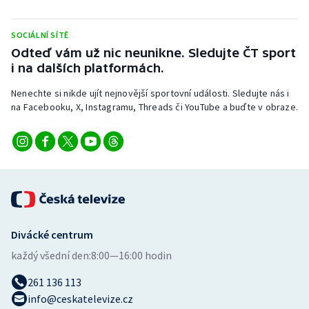
Stolní tenis
SOCIÁLNÍ SÍTĚ
Triatlon
Odteď vám už nic neunikne. Sledujte ČT sport
i na dalších platformách.
Veslování
Nenechte si nikde ujít nejnovější sportovní události. Sledujte nás i
na Facebooku, X, Instagramu, Threads či YouTube a buďte v obraze.
Vodní slalom
Volejbal
Ostatní
Divácké centrum
každý všední den:
8:00—16:00 hodin
261 136 113
info@ceskatelevize.cz