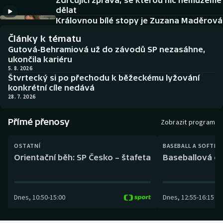
Zdrcující zpráva, se kterou nic nemůžeme
Baseball a softbal
Soutěže
dělat
Královnou bílé stopy je Zuzana Maděrová
Basketbal
Historické návraty
Články k tématu
Gutová-Behramiová už do závodů SP nezasáhne,
Biatlon
Aplikace ČT sport
ukončila kariéru
5. 8. 2026
Štvrtecký si po přechodu k běžeckému lyžování
Boby a skeleton
AZ kvíz
konkrétní cíle nedává
28. 7. 2026
Box
Přímé přenosy
Zobrazit program
Curling
OSTATNÍ
BASEBALL A SOFTBA
Dostihy
Orientační běh: SP Česko – štafeta
Baseballová ex
Florbal
Dnes
,
10:50
-
15:00
Dnes
,
12:55
-
16:15
Futsal
Golf