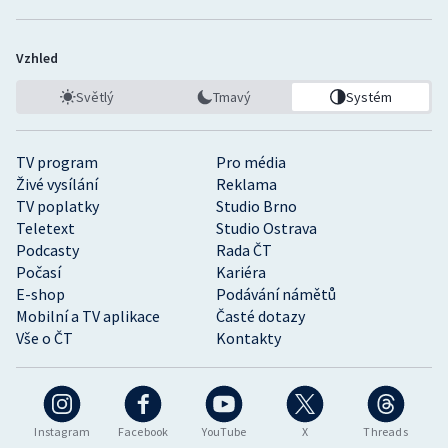
Vzhled
Světlý
Tmavý
Systém
TV program
Pro média
Živé vysílání
Reklama
TV poplatky
Studio Brno
Teletext
Studio Ostrava
Podcasty
Rada ČT
Počasí
Kariéra
E-shop
Podávání námětů
Mobilní a TV aplikace
Časté dotazy
Vše o ČT
Kontakty
Instagram
Facebook
YouTube
X
Threads