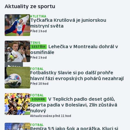
Aktuality ze sportu
Gymnastika
ATLETIKA
Tyčkařka Krutilová je juniorskou
mistryní světa
Házená
Před 1 hod
Jezdectví
TENIS
Lehečka v Montrealu dohrál v
SESTŘIH
osmifinále
Judo
Před 1 hod
Video
Krasobruslení
FOTBAL
Fotbalistky Slavie si po další prohře
hlavní fázi evropských pohárů nezahrají
Lezení
Před 10 hod
FOTBAL
Lyže a snowboard
V Teplicích padlo deset gólů,
SOUHRN
Sparta padla v Boleslavi, Zlín zůstává
Moderní pětiboj
nulový
Aktualizováno před 11 hod
Motorsport
FOTBAL
Remíza 5:5 jako šok a porážka. Kluci si