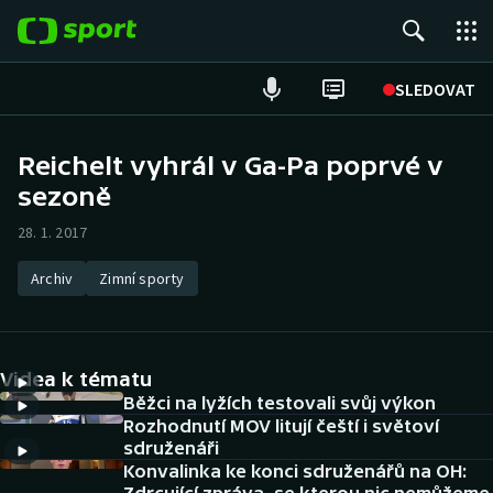
POPULÁRNÍ
SLEDOVAT
Fotbal
Reichelt vyhrál v Ga-Pa poprvé v
sezoně
Hokej
28. 1. 2017
Tenis
Archiv
Zimní sporty
Atletika
Cyklistika
Videa k tématu
DALŠÍ SPORTY
Běžci na lyžích testovali svůj výkon
Rozhodnutí MOV litují čeští i světoví
sdruženáři
Americký fotbal
NEPŘEHLÉDNĚTE
Konvalinka ke konci sdruženářů na OH: