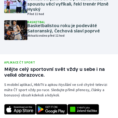
spoustu věcí vyříkali, řekl trenér Plzně
Olympijské hry
Hyský
Před 11 hod
Parasport
BASKETBAL
Basketbalistou roku je podeváté
Satoranský, Čechová slaví poprvé
Plavání
Aktualizováno před 12 hod
Plážový volejbal
Ragby
APLIKACE ČT SPORT
Mějte celý sportovní svět vždy u sebe i na
Rychlobruslení
velké obrazovce.
Rychlostní kanoistika
S mobilní aplikací, HbbTV a apkou iVysílání ve své chytré televizi
máte ČT sport vždy po ruce. Sledujte přímé přenosy, články a
bonusový obsah kdekoli a kdykoli.
Short track
Sportovní střelba