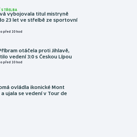
 STŘELBA
vá vybojovala titul mistryně
o 23 let ve střelbě ze sportovní
o před 10 hod
Příbram otáčela proti Jihlavě,
atilo vedení 3:0 s Českou Lípou
o před 10 hod
omá ovládla ikonické Mont
a ujala se vedení v Tour de