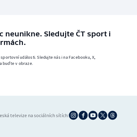
 neunikne. Sledujte ČT sport i
ormách.
 sportovní události. Sledujte nás i na Facebooku, X,
a buďte v obraze.
eská televize na sociálních sítích: