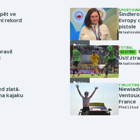
SPORTOVNÍ
zpět ve
Šindlero
ní rekord
Evropy d
pistole
Aktualizován
Video
FOTBAL
ravil
SESTŘIH
t
Ústí ztr
Aktualizován
Video
CYKLISTIKA
ed zlatá.
Niewiad
 na kajaku
Ventoux 
France
Před 12 hod