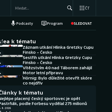
ČT
Podcasty
Program
SLEDOVAT
NEPŘEHLÉDNĚTE
Soutěže
idea k tématu
Záznam utkání Hlinka Gretzky Cupu
Historické návraty
Finsko – Česko
Sestřih utkání Hlinka Gretzky Cupu
Aplikace ČT sport
Finsko – Česko
Vítězstvím 4:0 nad Táborem zahájil
AZ kvíz
Motor letní přípravu
Hörnig: Bylo důležité otevřít skóre
co nejdřív
Články k tématu
Nejlépe placený český sportovec je opět
Pastrňák, podle Forbesu vydělal 275 milionů
. 8. 2026