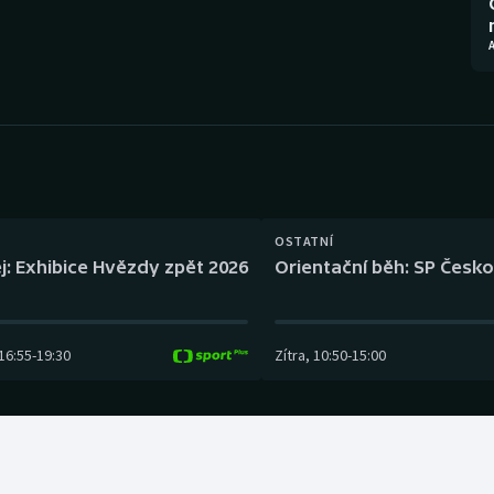
Moderní pětiboj
Triatlon
A
Motorsport
Veslování
Olympijské hry
Vodní slalom
Parasport
Volejbal
Plavání
Ostatní
OSTATNÍ
j: Exhibice Hvězdy zpět 2026
Orientační běh: SP Česko
Plážový volejbal
16:55
-
19:30
Zítra
,
10:50
-
15:00