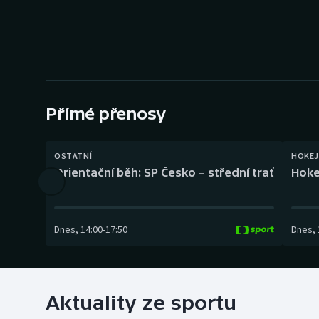
Curling
Dostihy
Florbal
Futsal
Přímé přenosy
Golf
OSTATNÍ
HOKEJ
Orientační běh: SP Česko – střední trať
Hoke
Gymnastika
Dnes
,
14:00
-
17:50
Dnes
,
Aktuality ze sportu