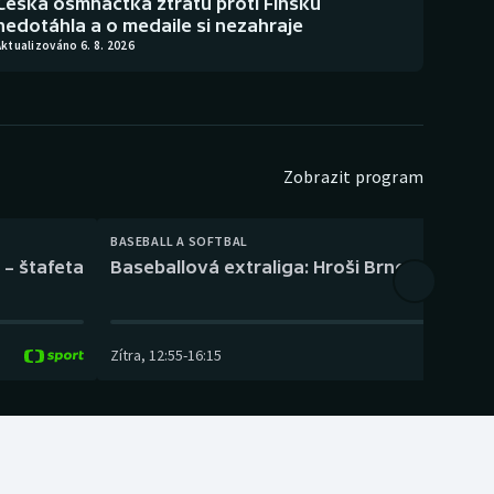
Česká osmnáctka ztrátu proti Finsku
nedotáhla a o medaile si nezahraje
ktualizováno 6. 8. 2026
Zobrazit program
BASEBALL A SOFTBAL
 – štafeta
Baseballová extraliga: Hroši Brno – Eagles
Zítra
,
12:55
-
16:15