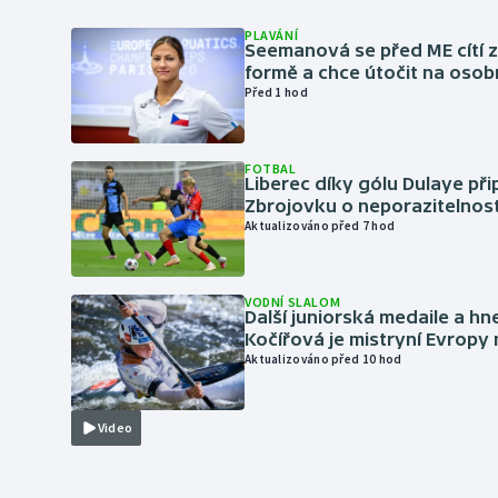
PLAVÁNÍ
Seemanová se před ME cítí 
formě a chce útočit na osob
Před 1 hod
FOTBAL
Liberec díky gólu Dulaye přip
Zbrojovku o neporazitelnos
Aktualizováno před 7 hod
VODNÍ SLALOM
Další juniorská medaile a hn
Kočířová je mistryní Evropy
Aktualizováno před 10 hod
Video