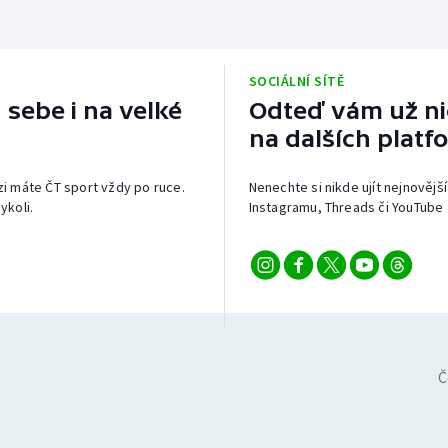
SOCIÁLNÍ SÍTĚ
 sebe i na velké
Odteď vám už nic
na dalších platf
izi máte ČT sport vždy po ruce.
Nenechte si nikde ujít nejnovější
ykoli.
Instagramu, Threads či YouTube 
Č