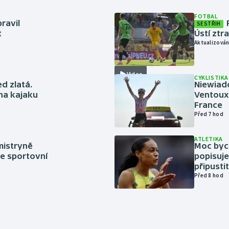
FOTBAL
ravil
SESTŘIH
t
Ústí ztr
Aktualizován
Video
CYKLISTIKA
ed zlatá.
Niewiad
 na kajaku
Ventoux 
France
Před 7 hod
ATLETIKA
mistryně
Moc bych
ze sportovní
popisuje
připustit
Před 8 hod