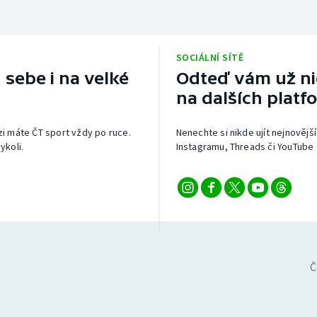
SOCIÁLNÍ SÍTĚ
 sebe i na velké
Odteď vám už nic
na dalších platf
izi máte ČT sport vždy po ruce.
Nenechte si nikde ujít nejnovější
ykoli.
Instagramu, Threads či YouTube 
Č