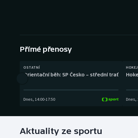
Curling
Dostihy
Florbal
Futsal
Přímé přenosy
Golf
OSTATNÍ
HOKEJ
Orientační běh: SP Česko – střední trať
Hoke
Gymnastika
Dnes
,
14:00
-
17:50
Dnes
,
Aktuality ze sportu