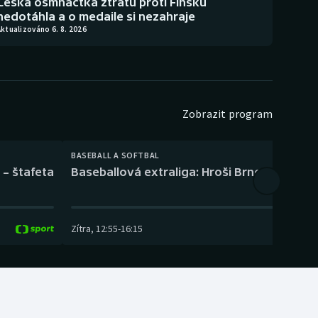
Česká osmnáctka ztrátu proti Finsku
nedotáhla a o medaile si nezahraje
ktualizováno 6. 8. 2026
Zobrazit program
BASEBALL A SOFTBAL
 – štafeta
Baseballová extraliga: Hroši Brno – Eagles
Zítra
,
12:55
-
16:15