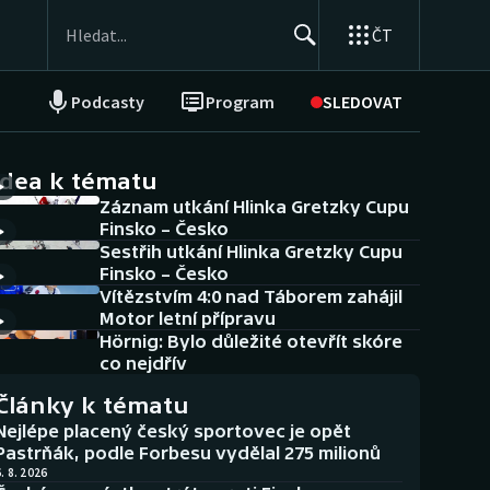
ČT
Podcasty
Program
SLEDOVAT
NEPŘEHLÉDNĚTE
Soutěže
idea k tématu
Záznam utkání Hlinka Gretzky Cupu
Historické návraty
Finsko – Česko
Sestřih utkání Hlinka Gretzky Cupu
Aplikace ČT sport
Finsko – Česko
Vítězstvím 4:0 nad Táborem zahájil
AZ kvíz
Motor letní přípravu
Hörnig: Bylo důležité otevřít skóre
co nejdřív
Články k tématu
Nejlépe placený český sportovec je opět
Pastrňák, podle Forbesu vydělal 275 milionů
. 8. 2026