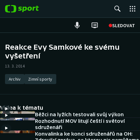
POPULÁRNÍ
SLEDOVAT
Fotbal
Reakce Evy Samkové ke svému
vyšetření
Hokej
13. 3. 2014
Tenis
Archiv
Zimní sporty
Atletika
Cyklistika
Videa k tématu
DALŠÍ SPORTY
Běžci na lyžích testovali svůj výkon
Rozhodnutí MOV litují čeští i světoví
sdruženáři
Americký fotbal
NEPŘEHLÉDNĚTE
Konvalinka ke konci sdruženářů na OH: