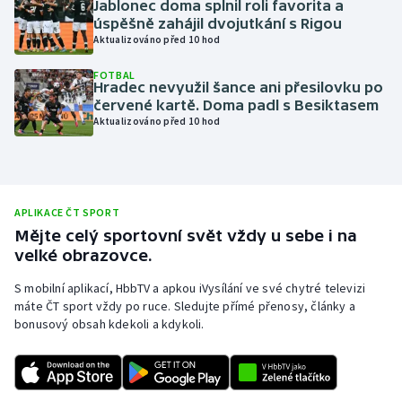
Jablonec doma splnil roli favorita a
úspěšně zahájil dvojutkání s Rigou
Olympijské hry
Aktualizováno před 10 hod
Parasport
FOTBAL
Hradec nevyužil šance ani přesilovku po
červené kartě. Doma padl s Besiktasem
Plavání
Aktualizováno před 10 hod
Plážový volejbal
Ragby
APLIKACE ČT SPORT
Mějte celý sportovní svět vždy u sebe i na
Rychlobruslení
velké obrazovce.
Rychlostní kanoistika
S mobilní aplikací, HbbTV a apkou iVysílání ve své chytré televizi
máte ČT sport vždy po ruce. Sledujte přímé přenosy, články a
bonusový obsah kdekoli a kdykoli.
Short track
Sportovní střelba