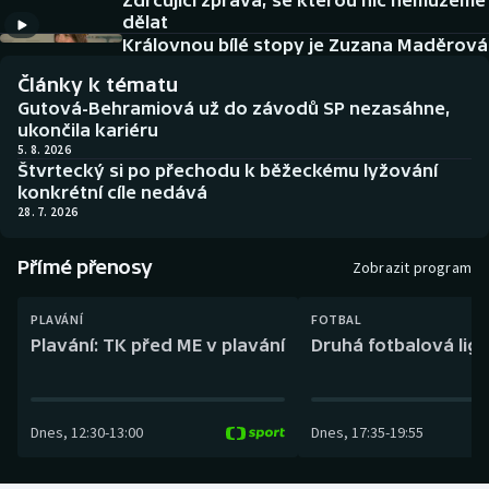
Zdrcující zpráva, se kterou nic nemůžeme
Baseball a softbal
Soutěže
dělat
Královnou bílé stopy je Zuzana Maděrová
Basketbal
Historické návraty
Články k tématu
Gutová-Behramiová už do závodů SP nezasáhne,
Biatlon
Aplikace ČT sport
ukončila kariéru
5. 8. 2026
Štvrtecký si po přechodu k běžeckému lyžování
Boby a skeleton
AZ kvíz
konkrétní cíle nedává
28. 7. 2026
Box
Přímé přenosy
Zobrazit program
Curling
PLAVÁNÍ
FOTBAL
Dostihy
Plavání: TK před ME v plavání
Druhá fotbalová liga
Florbal
Dnes
,
12:30
-
13:00
Dnes
,
17:35
-
19:55
Futsal
Golf