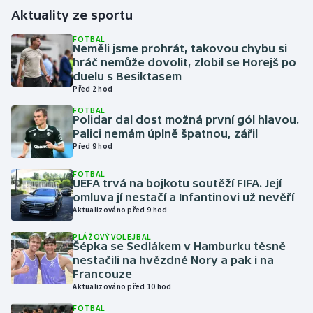
Aktuality ze sportu
Gymnastika
FOTBAL
Neměli jsme prohrát, takovou chybu si
hráč nemůže dovolit, zlobil se Horejš po
Házená
duelu s Besiktasem
Před 2 hod
Jezdectví
FOTBAL
Polidar dal dost možná první gól hlavou.
Judo
Palici nemám úplně špatnou, zářil
Před 9 hod
Krasobruslení
FOTBAL
UEFA trvá na bojkotu soutěží FIFA. Její
omluva jí nestačí a Infantinovi už nevěří
Lezení
Aktualizováno před 9 hod
Lyže a snowboard
PLÁŽOVÝ VOLEJBAL
Šépka se Sedlákem v Hamburku těsně
nestačili na hvězdné Nory a pak i na
Moderní pětiboj
Francouze
Aktualizováno před 10 hod
Motorsport
FOTBAL