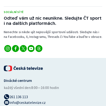
Stolní tenis
SOCIÁLNÍ SÍTĚ
Triatlon
Odteď vám už nic neunikne. Sledujte ČT sport
i na dalších platformách.
Veslování
Nenechte si nikde ujít nejnovější sportovní události. Sledujte nás i
na Facebooku, X, Instagramu, Threads či YouTube a buďte v obraze.
Vodní slalom
Volejbal
Ostatní
Divácké centrum
každý všední den:
8:00—16:00 hodin
261 136 113
info@ceskatelevize.cz