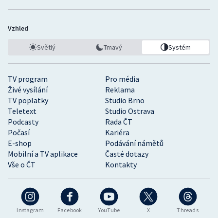
Vzhled
Světlý
Tmavý
Systém
TV program
Pro média
Živé vysílání
Reklama
TV poplatky
Studio Brno
Teletext
Studio Ostrava
Podcasty
Rada ČT
Počasí
Kariéra
E-shop
Podávání námětů
Mobilní a TV aplikace
Časté dotazy
Vše o ČT
Kontakty
Instagram
Facebook
YouTube
X
Threads