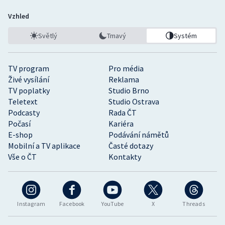
Vzhled
Světlý
Tmavý
Systém
TV program
Pro média
Živé vysílání
Reklama
TV poplatky
Studio Brno
Teletext
Studio Ostrava
Podcasty
Rada ČT
Počasí
Kariéra
E-shop
Podávání námětů
Mobilní a TV aplikace
Časté dotazy
Vše o ČT
Kontakty
Instagram
Facebook
YouTube
X
Threads