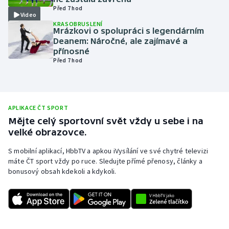
Před 7 hod
Olympijské hry
Video
KRASOBRUSLENÍ
Mrázkovi o spolupráci s legendárním
Parasport
Deanem: Náročné, ale zajímavé a
přínosné
Před 7 hod
Plavání
Plážový volejbal
APLIKACE ČT SPORT
Ragby
Mějte celý sportovní svět vždy u sebe i na
velké obrazovce.
Rychlobruslení
S mobilní aplikací, HbbTV a apkou iVysílání ve své chytré televizi
máte ČT sport vždy po ruce. Sledujte přímé přenosy, články a
Rychlostní kanoistika
bonusový obsah kdekoli a kdykoli.
Short track
Sportovní střelba