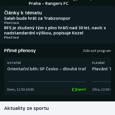
Baseball a softbal
Soutěže
Praha – Rangers FC
Články k tématu
Basketbal
Historické návraty
Salah bude hrát za Trabzonspor
Před 3 hod
RFS je zkušený tým s plno hráči nad 30 let, navíc s
Biatlon
Aplikace ČT sport
nadstandardní výškou, popisuje Kozel
Před 5 hod
Boby a skeleton
AZ kvíz
Přímé přenosy
Zobrazit program
Box
OSTATNÍ
PLAVÁNÍ
Curling
Orientační běh: SP Česko – dlouhá trať
Plavání: TK
Dostihy
Dnes
,
11:50
-
16:00
Zítra
,
12:30
-
13:
Florbal
Futsal
Aktuality ze sportu
Golf