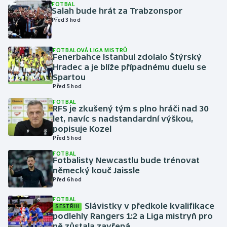
FOTBAL
Salah bude hrát za Trabzonspor
Před 3 hod
Gymnastika
Házená
FOTBALOVÁ LIGA MISTRŮ
Fenerbahce Istanbul zdolalo Štýrský
Hradec a je blíže případnému duelu se
Jezdectví
Spartou
Před 5 hod
Judo
FOTBAL
RFS je zkušený tým s plno hráči nad 30
let, navíc s nadstandardní výškou,
Krasobruslení
popisuje Kozel
Před 5 hod
Lezení
FOTBAL
Fotbalisty Newcastlu bude trénovat
Lyže a snowboard
německý kouč Jaissle
Před 6 hod
Moderní pětiboj
FOTBAL
Slávistky v předkole kvalifikace
SESTŘIH
podlehly Rangers 1:2 a Liga mistryň pro
Motorsport
ně zůstala zavřená