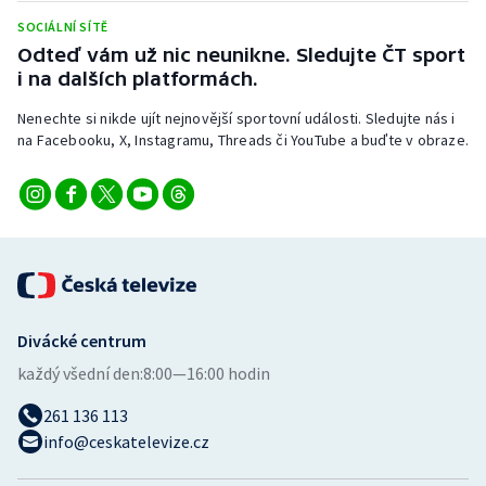
Stolní tenis
SOCIÁLNÍ SÍTĚ
Odteď vám už nic neunikne. Sledujte ČT sport
Triatlon
i na dalších platformách.
Veslování
Nenechte si nikde ujít nejnovější sportovní události. Sledujte nás i
na Facebooku, X, Instagramu, Threads či YouTube a buďte v obraze.
Vodní slalom
Volejbal
Ostatní
Divácké centrum
každý všední den:
8:00—16:00 hodin
261 136 113
info@ceskatelevize.cz