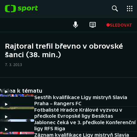
POPULÁRNÍ
SLEDOVAT
Fotbal
Rajtoral trefil břevno v obrovské
šanci (38. min.)
Hokej
7. 3. 2013
Tenis
Atletika
Videa k tématu
Cyklistika
Sestřih kvalifikace Ligy mistryň Slavia
Praha – Rangers FC
Fotbalisté Hradce Králové vyzvou v
DALŠÍ SPORTY
předkole Evropské ligy Besiktas
Jablonec čeká ve 3. předkole Konferenční
Americký fotbal
NEPŘEHLÉDNĚTE
ligy RFS Riga
Záznam kvalifikace Ligy mistryň Slavia