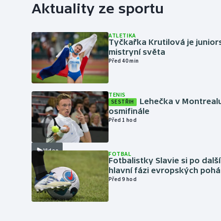
Aktuality ze sportu
ATLETIKA
Tyčkařka Krutilová je junio
mistryní světa
Před 40 min
TENIS
Lehečka v Montrealu
SESTŘIH
osmifinále
Před 1 hod
Video
FOTBAL
Fotbalistky Slavie si po dalš
hlavní fázi evropských pohá
Před 9 hod