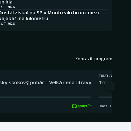
unikla
2. 7. 2026
Dostál získal na SP v Montrealu bronz mezi
kajakáři na kilometru
1. 7. 2026
Zobrazit program
TRIATLON
eský skokový pohár – Velká cena Jítravy
Triatlon: XTE
Dnes
,
15:00
-
16:10