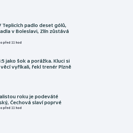
V Teplicích padlo deset gólů,
adla v Boleslavi, Zlín zůstává
o před 11 hod
:5 jako šok a porážka. Kluci si
věcí vyříkali, řekl trenér Plzně
alistou roku je podeváté
ský, Čechová slaví poprvé
o před 11 hod