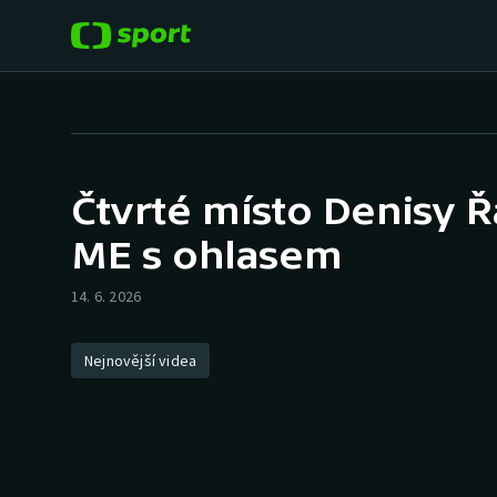
POPULÁRNÍ
DALŠÍ SPORTY
Fotbal
Americký fotbal
Čtvrté místo Denisy 
Hokej
Baseball a softbal
ME s ohlasem
Tenis
Basketbal
14. 6. 2026
Atletika
Biatlon
Nejnovější videa
Cyklistika
Boby a skeleton
Box