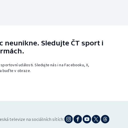
 neunikne. Sledujte ČT sport i
ormách.
 sportovní události. Sledujte nás i na Facebooku, X,
a buďte v obraze.
eská televize na sociálních sítích: