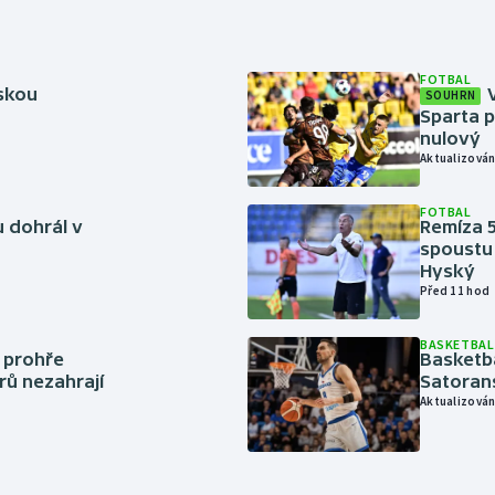
FOTBAL
rskou
SOUHRN
Sparta p
nulový
Aktualizován
FOTBAL
 dohrál v
Remíza 5
spoustu 
Hyský
Před 11 hod
BASKETBAL
í prohře
Basketb
rů nezahrají
Satoran
Aktualizován