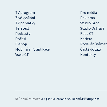
TV program
Pro média
Živé vysílání
Reklama
TV poplatky
Studio Brno
Teletext
Studio Ostrava
Podcasty
Rada ČT
Počasí
Kariéra
E-shop
Podávání námět
Mobilní a TV aplikace
Časté dotazy
Vše o ČT
Kontakty
•
•
•
© Česká televize
English
Ochrana soukromí
Přístupnost