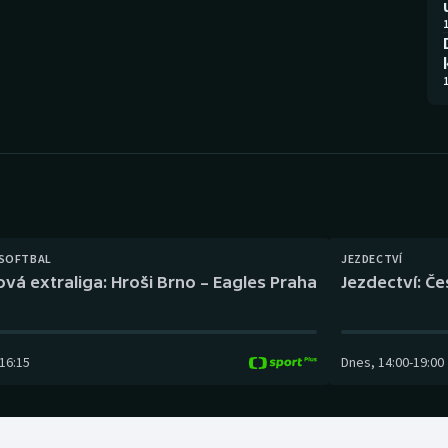
Moderní pětiboj
Triatlon
1
Motorsport
Veslování
1
Olympijské hry
Vodní slalom
Parasport
Volejbal
Plavání
Ostatní
Plážový volejbal
 SOFTBAL
JEZDECTVÍ
ová extraliga: Hroši Brno – Eagles Praha
Jezdectví: Č
16:15
Dnes
,
14:00
-
19:00