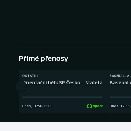
Curling
Dostihy
Florbal
Futsal
Přímé přenosy
Golf
Gymnastika
OSTATNÍ
BASEBALL A
Orientační běh: SP Česko – štafeta
Baseball
Dnes
,
10:50
-
15:00
Dnes
,
12:55
-