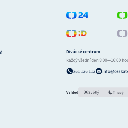
Divácké centrum
ů
každý všední den:
8:00—16:00 ho
261 136 113
info@ceskate
Vzhled
Světlý
Tmavý