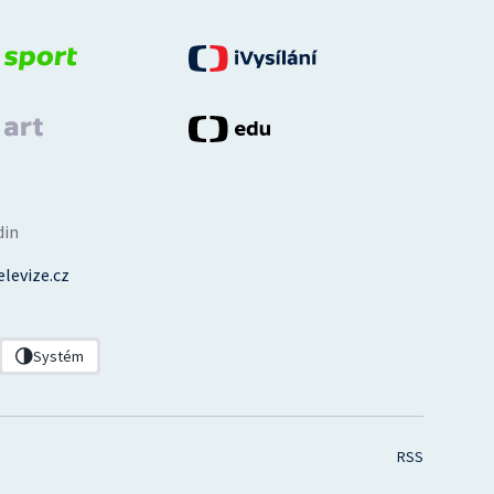
din
levize.cz
Systém
RSS