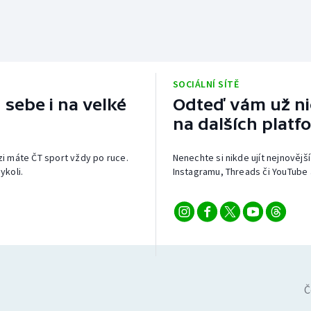
SOCIÁLNÍ SÍTĚ
 sebe i na velké
Odteď vám už nic
na dalších platf
izi máte ČT sport vždy po ruce.
Nenechte si nikde ujít nejnovější
ykoli.
Instagramu, Threads či YouTube 
Č