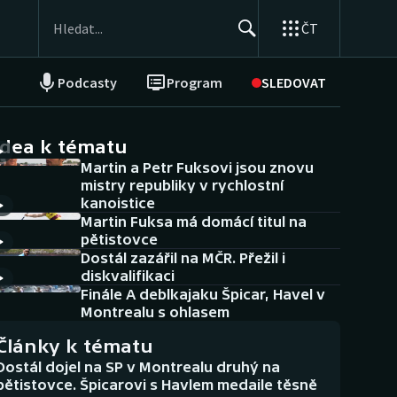
ČT
Podcasty
Program
SLEDOVAT
NEPŘEHLÉDNĚTE
Soutěže
idea k tématu
Martin a Petr Fuksovi jsou znovu
Historické návraty
mistry republiky v rychlostní
kanoistice
Aplikace ČT sport
Martin Fuksa má domácí titul na
pětistovce
AZ kvíz
Dostál zazářil na MČR. Přežil i
diskvalifikaci
Finále A deblkajaku Špicar, Havel v
Montrealu s ohlasem
Články k tématu
Dostál dojel na SP v Montrealu druhý na
pětistovce. Špicarovi s Havlem medaile těsně