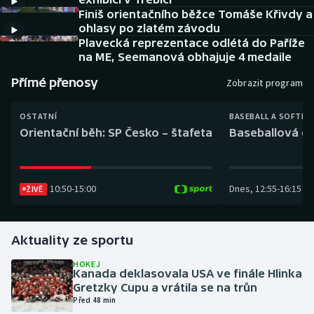
Baseball a softbal
Soutěže
Finiš orientačního běžce Tomáše Křivdy a
ohlasy po zlatém závodu
Basketbal
Historické návraty
Plavecká reprezentace odlétá do Paříže
na ME, Seemanová obhajuje 4 medaile
Biatlon
Aplikace ČT sport
Přímé přenosy
Zobrazit program
Boby a skeleton
AZ kvíz
OSTATNÍ
BASEBALL A SOFTBA
Orientační běh: SP Česko – štafeta
Baseballová ex
Box
Curling
10:50
-
15:00
Dnes
,
12:55
-
16:15
ŽIVĚ
Dostihy
Aktuality ze sportu
Florbal
HOKEJ
Kanada deklasovala USA ve finále Hlinka
Futsal
Gretzky Cupu a vrátila se na trůn
Před 48 min
Golf