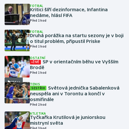
FOTBAL
Kritici šíří dezinformace, Infantina
Gymnastika
nedáme, hlásí FIFA
Před 1 hod
Házená
FOTBAL
Druhá porážka na startu sezony je v boji
Jezdectví
o titul problém, připustil Priske
Před 1 hod
Judo
OSTATNÍ
SP v orientačním běhu ve Vyšším
ŽIVĚ
Brodě
Krasobruslení
Před 1 hod
Lezení
Video
TENIS
Světová jednička Sabalenková
SESTŘIH
neuspěla ani v Torontu a končí v
Lyže a snowboard
osmifinále
Před 2 hod
Moderní pětiboj
ATLETIKA
Tyčkařka Krutilová je juniorskou
mistryní světa
Motorsport
Před 3 hod