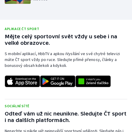
Olympijské hry
Parasport
APLIKACE ČT SPORT
Mějte celý sportovní svět vždy u sebe i na
Plavání
velké obrazovce.
Plážový volejbal
S mobilní aplikací, HbbTV a apkou iVysílání ve své chytré televizi
máte ČT sport vždy po ruce. Sledujte přímé přenosy, články a
Ragby
bonusový obsah kdekoli a kdykoli.
Rychlobruslení
Rychlostní kanoistika
SOCIÁLNÍ SÍTĚ
Short track
Odteď vám už nic neunikne. Sledujte ČT sport
i na dalších platformách.
Sportovní střelba
Nenechte si nikde ujít nejnovější sportovní události. Sledujte nás i