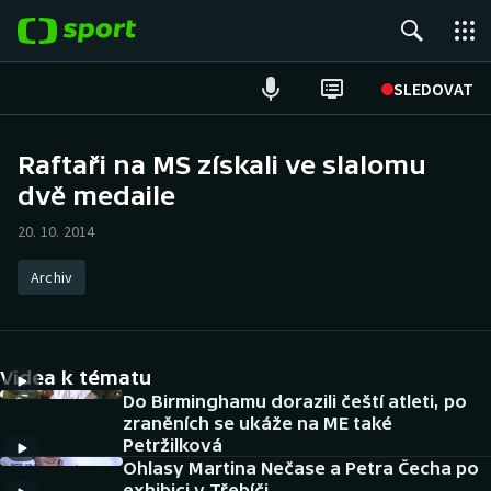
POPULÁRNÍ
SLEDOVAT
Fotbal
Raftaři na MS získali ve slalomu
dvě medaile
Hokej
20. 10. 2014
Tenis
Archiv
Atletika
Cyklistika
Videa k tématu
DALŠÍ SPORTY
Do Birminghamu dorazili čeští atleti, po
zraněních se ukáže na ME také
Petržilková
Americký fotbal
NEPŘEHLÉDNĚTE
Ohlasy Martina Nečase a Petra Čecha po
exhibici v Třebíči