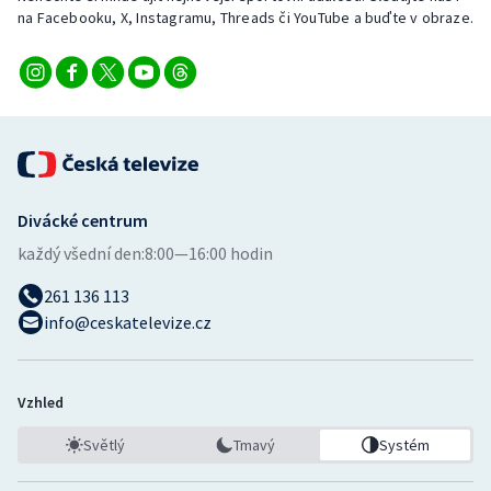
Stolní tenis
na Facebooku, X, Instagramu, Threads či YouTube a buďte v obraze.
Triatlon
Veslování
Vodní slalom
Divácké centrum
Volejbal
každý všední den:
8:00—16:00 hodin
Ostatní
261 136 113
info@ceskatelevize.cz
Vzhled
Světlý
Tmavý
Systém