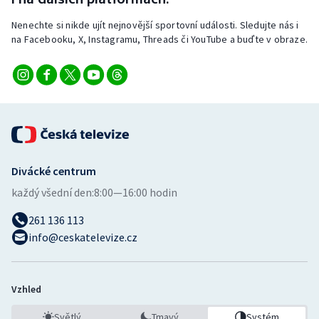
Stolní tenis
Nenechte si nikde ujít nejnovější sportovní události. Sledujte nás i
na Facebooku, X, Instagramu, Threads či YouTube a buďte v obraze.
Triatlon
Veslování
Vodní slalom
Volejbal
Divácké centrum
Ostatní
každý všední den:
8:00—16:00 hodin
261 136 113
info@ceskatelevize.cz
Vzhled
Světlý
Tmavý
Systém