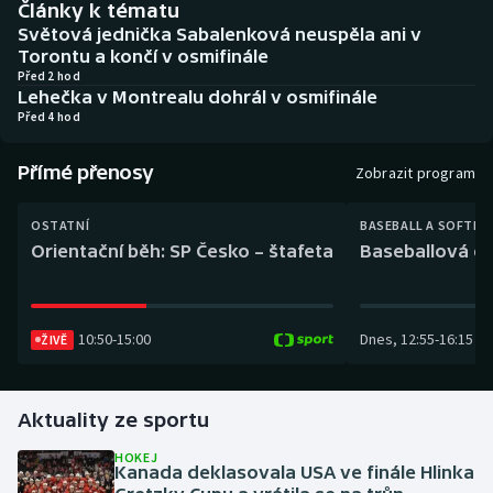
Články k tématu
Baseball a softbal
Soutěže
Světová jednička Sabalenková neuspěla ani v
Torontu a končí v osmifinále
Basketbal
Historické návraty
Před 2 hod
Lehečka v Montrealu dohrál v osmifinále
Před 4 hod
Biatlon
Aplikace ČT sport
Přímé přenosy
Boby a skeleton
AZ kvíz
Zobrazit program
Box
OSTATNÍ
BASEBALL A SOFTBA
Orientační běh: SP Česko – štafeta
Baseballová ex
Curling
Dostihy
10:50
-
15:00
Dnes
,
12:55
-
16:15
ŽIVĚ
Florbal
Aktuality ze sportu
Futsal
HOKEJ
Kanada deklasovala USA ve finále Hlinka
Golf