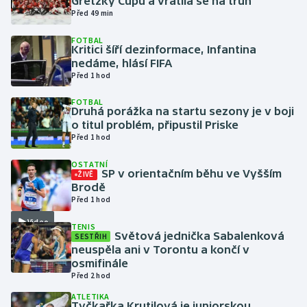
Gretzky Cupu a vrátila se na trůn
Před 49 min
Gymnastika
FOTBAL
Kritici šíří dezinformace, Infantina
nedáme, hlásí FIFA
Házená
Před 1 hod
Jezdectví
FOTBAL
Druhá porážka na startu sezony je v boji
o titul problém, připustil Priske
Judo
Před 1 hod
Krasobruslení
OSTATNÍ
SP v orientačním běhu ve Vyšším
ŽIVĚ
Brodě
Lezení
Před 1 hod
Video
TENIS
Lyže a snowboard
Světová jednička Sabalenková
SESTŘIH
neuspěla ani v Torontu a končí v
Moderní pětiboj
osmifinále
Před 2 hod
Motorsport
ATLETIKA
Tyčkařka Krutilová je juniorskou