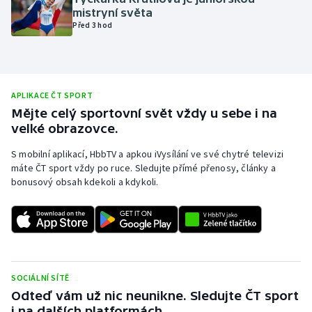
mistryní světa
Olympijské hry
Před 3 hod
Parasport
Plavání
APLIKACE ČT SPORT
Mějte celý sportovní svět vždy u sebe i na
Plážový volejbal
velké obrazovce.
Ragby
S mobilní aplikací, HbbTV a apkou iVysílání ve své chytré televizi
máte ČT sport vždy po ruce. Sledujte přímé přenosy, články a
bonusový obsah kdekoli a kdykoli.
Rychlobruslení
Rychlostní kanoistika
Short track
SOCIÁLNÍ SÍTĚ
Sportovní střelba
Odteď vám už nic neunikne. Sledujte ČT sport
i na dalších platformách.