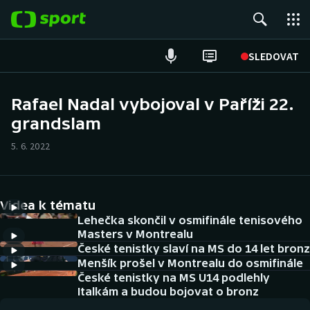
POPULÁRNÍ
SLEDOVAT
Fotbal
Rafael Nadal vybojoval v Paříži 22.
grandslam
Hokej
5. 6. 2022
Tenis
Atletika
Videa k tématu
Cyklistika
Lehečka skončil v osmifinále tenisového
Masters v Montrealu
České tenistky slaví na MS do 14 let bronz
DALŠÍ SPORTY
Menšík prošel v Montrealu do osmifinále
České tenistky na MS U14 podlehly
Americký fotbal
NEPŘEHLÉDNĚTE
Italkám a budou bojovat o bronz