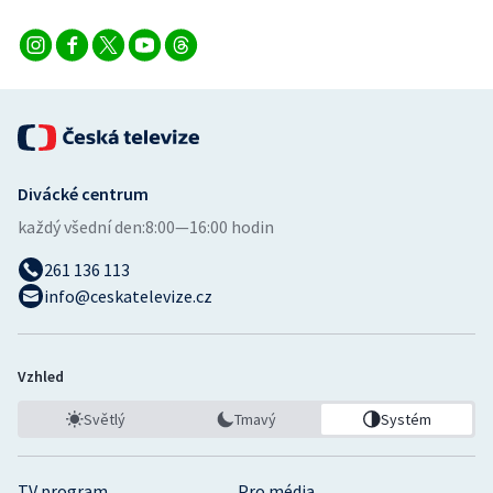
Stolní tenis
Triatlon
Veslování
Vodní slalom
Divácké centrum
každý všední den:
8:00—16:00 hodin
Volejbal
261 136 113
Ostatní
info@ceskatelevize.cz
Vzhled
Světlý
Tmavý
Systém
TV program
Pro média