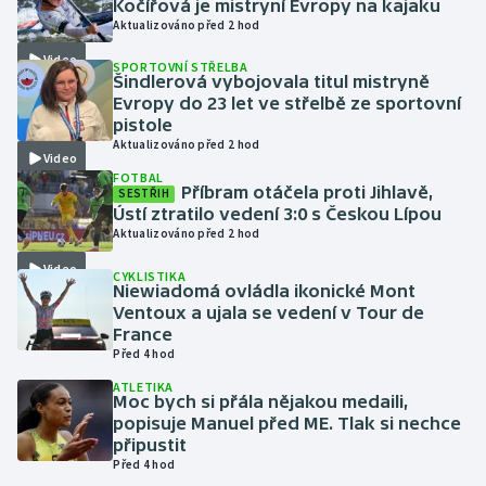
Kočířová je mistryní Evropy na kajaku
Aktualizováno před 2 hod
Gymnastika
Video
SPORTOVNÍ STŘELBA
Šindlerová vybojovala titul mistryně
Házená
Evropy do 23 let ve střelbě ze sportovní
pistole
Aktualizováno před 2 hod
Jezdectví
Video
FOTBAL
Příbram otáčela proti Jihlavě,
SESTŘIH
Judo
Ústí ztratilo vedení 3:0 s Českou Lípou
Aktualizováno před 2 hod
Krasobruslení
Video
CYKLISTIKA
Niewiadomá ovládla ikonické Mont
Lezení
Ventoux a ujala se vedení v Tour de
France
Před 4 hod
Lyže a snowboard
ATLETIKA
Moc bych si přála nějakou medaili,
Moderní pětiboj
popisuje Manuel před ME. Tlak si nechce
připustit
Motorsport
Před 4 hod