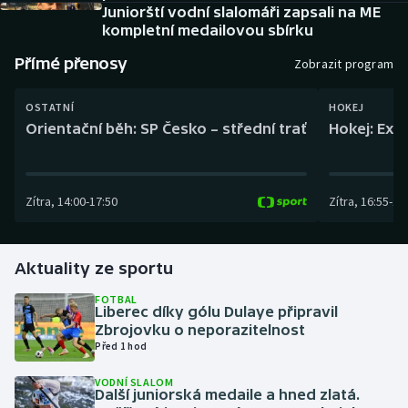
Baseball a softbal
Soutěže
Juniorští vodní slalomáři zapsali na ME
kompletní medailovou sbírku
Basketbal
Historické návraty
Přímé přenosy
Zobrazit program
Biatlon
Aplikace ČT sport
OSTATNÍ
HOKEJ
Orientační běh: SP Česko – střední trať
Hokej: Exh
Boby a skeleton
AZ kvíz
Box
Zítra
,
14:00
-
17:50
Zítra
,
16:55
-
19
Curling
Aktuality ze sportu
Dostihy
FOTBAL
Liberec díky gólu Dulaye připravil
Florbal
Zbrojovku o neporazitelnost
Před 1 hod
Futsal
VODNÍ SLALOM
Další juniorská medaile a hned zlatá.
Golf