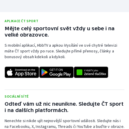
Olympijské hry
APLIKACE ČT SPORT
Parasport
Mějte celý sportovní svět vždy u sebe i na
velké obrazovce.
Plavání
S mobilní aplikací, HbbTV a apkou iVysílání ve své chytré televizi
Plážový volejbal
máte ČT sport vždy po ruce. Sledujte přímé přenosy, články a
bonusový obsah kdekoli a kdykoli.
Ragby
Rychlobruslení
Rychlostní kanoistika
SOCIÁLNÍ SÍTĚ
Odteď vám už nic neunikne. Sledujte ČT sport
Short track
i na dalších platformách.
Sportovní střelba
Nenechte si nikde ujít nejnovější sportovní události. Sledujte nás i
na Facebooku, X, Instagramu, Threads či YouTube a buďte v obraze.