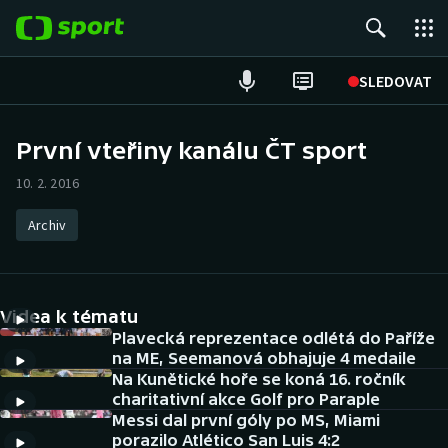
POPULÁRNÍ
SLEDOVAT
Fotbal
První vteřiny kanálu ČT sport
Hokej
10. 2. 2016
Tenis
Archiv
Atletika
Videa k tématu
Cyklistika
Plavecká reprezentace odlétá do Paříže
na ME, Seemanová obhajuje 4 medaile
DALŠÍ SPORTY
Na Kunětické hoře se koná 16. ročník
charitativní akce Golf pro Paraple
Americký fotbal
NEPŘEHLÉDNĚTE
Messi dal první góly po MS, Miami
porazilo Atlético San Luis 4:2