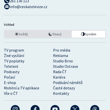
261 136 113
info@ceskatelevize.cz
Vzhled
Světlý
Tmavý
Systém
TV program
Pro média
Živé vysílání
Reklama
TV poplatky
Studio Brno
Teletext
Studio Ostrava
Podcasty
Rada ČT
Počasí
Kariéra
E-shop
Podávání námětů
Mobilní a TV aplikace
Časté dotazy
Vše o ČT
Kontakty