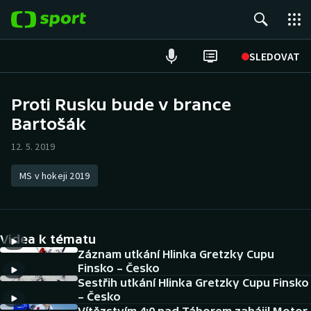
POPULÁRNÍ
SLEDOVAT
Fotbal
Proti Rusku bude v brance
Bartošák
Hokej
12. 5. 2019
Tenis
MS v hokeji 2019
Atletika
Cyklistika
Videa k tématu
DALŠÍ SPORTY
Záznam utkání Hlinka Gretzky Cupu
Finsko – Česko
Sestřih utkání Hlinka Gretzky Cupu Finsko
Americký fotbal
NEPŘEHLÉDNĚTE
– Česko