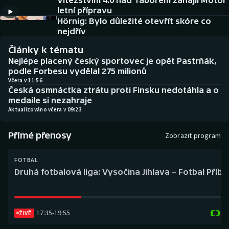
Vítězstvím 4:0 nad Táborem zahájil Motor
Baseball a softbal
Soutěže
letní přípravu
Hörnig: Bylo důležité otevřít skóre co
Basketbal
Historické návraty
nejdřív
Články k tématu
Biatlon
Aplikace ČT sport
Nejlépe placený český sportovec je opět Pastrňák,
podle Forbesu vydělal 275 milionů
Boby a skeleton
AZ kvíz
Včera v 11:56
Česká osmnáctka ztrátu proti Finsku nedotáhla a o
medaile si nezahraje
Box
Aktualizováno včera v 09:23
Curling
Přímé přenosy
Zobrazit program
Dostihy
FOTBAL
Druhá fotbalová liga: Vysočina Jihlava – Fotbal Příb
Florbal
Futsal
17:35
-
19:55
ŽIVĚ
Golf