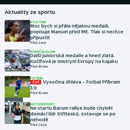
Aktuality ze sportu
Gymnastika
ATLETIKA
Moc bych si přála nějakou medaili,
Házená
popisuje Manuel před ME. Tlak si nechce
připustit
Jezdectví
Před 2 min
VODNÍ SLALOM
Judo
Další juniorská medaile a hned zlatá.
Kočířová je mistryní Evropy na kajaku
Před 40 min
Krasobruslení
FOTBAL
Vysočina Jihlava – Fotbal Příbram
ŽIVĚ
Lezení
1:0
Před 42 min
Lyže a snowboard
Video
MOTORSPORT
Na startu Barum rallye bude chybět
Moderní pětiboj
domácí lídr Stříteský, zotavuje se po
nehodě
Motorsport
Před 1 hod