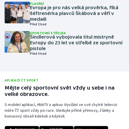
PLAVÁNÍ
Evropa je pro nás velká prověrka, říká
Olympijské hry
šéftrenérka plavců Škábová a věří v
medaili
Parasport
Před 2 hod
SPORTOVNÍ STŘELBA
Plavání
Šindlerová vybojovala titul mistryně
Evropy do 23 let ve střelbě ze sportovní
pistole
Plážový volejbal
Před 3 hod
Ragby
Rychlobruslení
APLIKACE ČT SPORT
Mějte celý sportovní svět vždy u sebe i na
Rychlostní kanoistika
velké obrazovce.
S mobilní aplikací, HbbTV a apkou iVysílání ve své chytré televizi
Short track
máte ČT sport vždy po ruce. Sledujte přímé přenosy, články a
bonusový obsah kdekoli a kdykoli.
Sportovní střelba