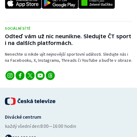
Stolní tenis
Triatlon
SOCIÁLNÍ SÍTĚ
Veslování
Odteď vám už nic neunikne. Sledujte ČT sport
i na dalších platformách.
Vodní slalom
Nenechte si nikde ujít nejnovější sportovní události. Sledujte nás i
na Facebooku, X, Instagramu, Threads či YouTube a buďte v obraze.
Volejbal
Ostatní
Divácké centrum
každý všední den:
8:00—16:00 hodin